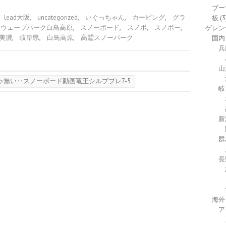
ブー
lead大阪
,
uncategorized
,
いぐっちゃん
,
カービング
,
グラ
板
(3
ーウェーブパーク白鳥高原
,
スノーボード
,
スノボ
,
スノボー
,
ゲレン
美濃
,
岐阜県
,
白鳥高原
,
高鷲スノーパーク
国内
兵
山
無い‥スノーボード動画竜王シルブプレ7-5
岐
新
群
長
海外
ア