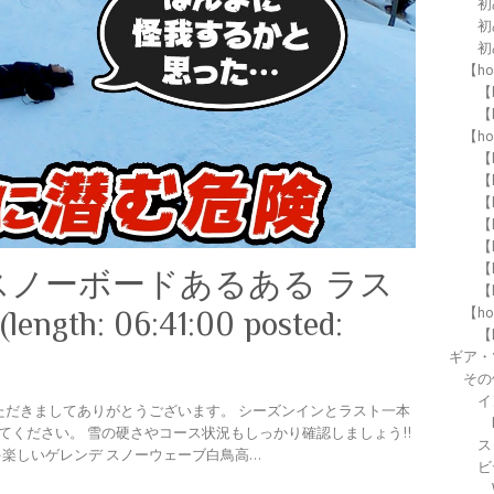
初
初
初
【h
【h
【h
【h
【
【
【
【
【
【
スノーボードあるある ラス
【
【h
th: 06:41:00 posted:
【
ギア・
その
イ
x ご覧いただきましてありがとうございます。 シーズンインとラスト一本
てください。 雪の硬さやコース状況もしっかり確認しましょう!!
ス
くちゃ楽しいゲレンデ スノーウェーブ白鳥高…
ビ