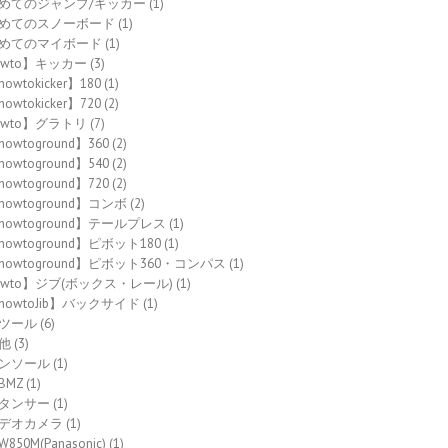
めてのジャンプ/キッカー
(1)
めてのスノーボード
(1)
めてのマイボード
(1)
owto】キッカー
(3)
owtokicker】180
(1)
owtokicker】720
(2)
owto】グラトリ
(7)
howtoground】360
(2)
howtoground】540
(2)
howtoground】720
(2)
howtoground】コンボ
(2)
howtoground】テールプレス
(1)
howtoground】ピボット180
(1)
howtoground】ピボット360・コンパス
(1)
owto】ジブ(ボックス・レール)
(1)
howtoJib】バックサイド
(1)
ツール
(6)
他
(3)
ンソール
(1)
BMZ
(1)
タンサー
(1)
デオカメラ
(1)
W850M(Panasonic)
(1)