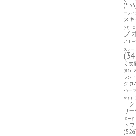
(535
ーフィ
スキ
(48)
ス
ノ
ノボー
スノー
(34
ぐ笑
(84)
ランド
ク
(17
ハー
サイド
(
ーク
リー
ボード
トプ
(526