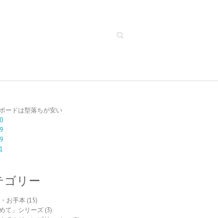
Search
ボードは型落ちが安い
0
9
9
1
テゴリー
to・お手本
(15)
めて」シリーズ
(3)