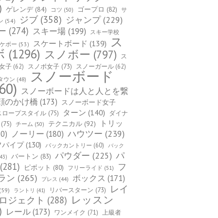
)
ゲレンデ
(84)
ゴープロ
(82)
コツ
(50)
サ
ジブ
(358)
ジャンプ
(229)
ン
(54)
ー
(274)
スキー場
(199)
スキー学校
ス
スケートボード
(139)
ケボー
(53)
ボ
(1296)
スノボー
(797)
ス
女子
(62)
スノボ女子
(73)
スノーガール
(62)
スノーボード
タウン
(48)
60)
スノーボードは人と人とを繋
顔のかけ橋
(173)
スノーボード女子
ターン
(140)
スロープスタイル
(75)
ダイナ
トリッ
(75)
テクニカル
(92)
チーム
(50)
ハウツー
(239)
0)
ノーリー
(180)
フパイプ
(130)
バックカントリー
(60)
バック
パ
パウダー
(225)
バートン
(83)
43)
(281)
フ
ピボット
(80)
フリーライド
(51)
ラン
(265)
ボックス
(171)
プレス
(44)
レイ
(59)
リバースターン
(73)
ラントリ
(41)
レッスン
ロジェクト
(288)
)
レール
(173)
ワンメイク
(71)
上級者