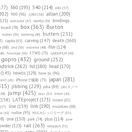
540
(214)
177)
360
(195)
686
(57)
202)
allian
(200)
900
(96)
1080
(58)
bindings
121)
awesome
(47)
backflip
(39)
box
(363)
Burton
board
(78)
)
butters
(231)
butter
(50)
buttering
(40)
death
(160)
carving
(147)
3)
capita
(65)
film
(124)
e
(68)
dvd
(50)
extreme
(48)
FTWO
(73)
freestyle
(50)
GAKKIFILM
(49)
40)
gopro
(432)
ground
(252)
dtrick
(262)
hd
(180)
head
(170)
(145)
howto
(129)
how to
(96)
japan
(281)
iPhoneで撮影
(75)
TANT
(43)
415)
jibbing
(229)
jsba
(89)
jsbcスノー
jump
(425)
(48)
jwsc
(52)
kicker
(42)
(158)
LATEproject
(173)
lesson
(61)
line
(159)
link
(190)
mountain
(68)
(57)
nollie
(95)
NSGカレッジリーグ
(55)
wo
(42)
one
(150)
98)
plus
(114)
park
(74)
pow
rail
(263)
owder
(123)
rampjack
(51)
201)