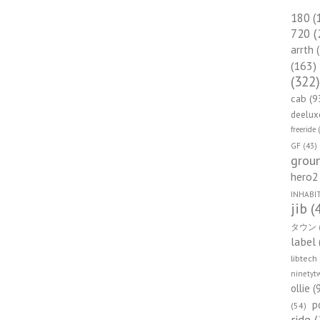
180
(
720
(
arrth
(
(163)
(322
cab
(9
deelux
freeride
(
GF
(43)
groun
hero2
INHABI
jib
(
タウン
label
libtech
ninetyt
ollie
(
p
(54)
ride
(