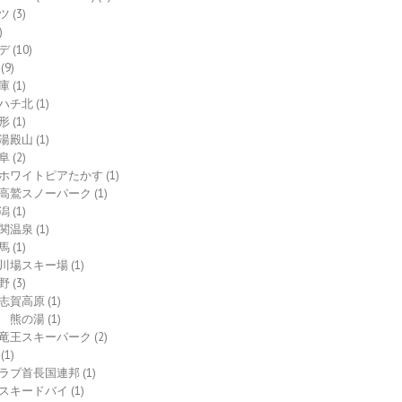
ツ
(3)
)
デ
(10)
(9)
庫
(1)
ハチ北
(1)
形
(1)
湯殿山
(1)
阜
(2)
ホワイトピアたかす
(1)
高鷲スノーパーク
(1)
潟
(1)
関温泉
(1)
馬
(1)
川場スキー場
(1)
野
(3)
志賀高原
(1)
熊の湯
(1)
竜王スキーパーク
(2)
(1)
ラブ首長国連邦
(1)
スキードバイ
(1)