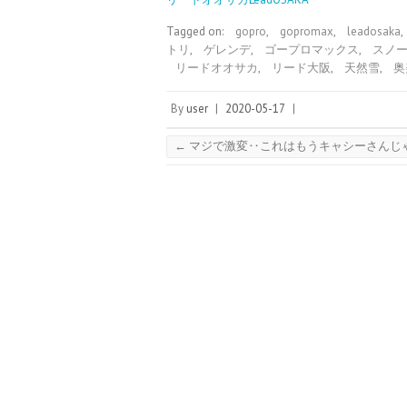
Tagged on:
gopro
,
gopromax
,
leadosaka
,
トリ
,
ゲレンデ
,
ゴープロマックス
,
スノ
リードオオサカ
,
リード大阪
,
天然雪
,
奥
By
user
|
2020-05-17
|
←
マジで激変‥これはもうキャシーさんじゃ