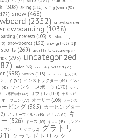
sims
(191)
skateboard
SAJ
(53)
ki
(308)
skiing
(110)
skiing (sport)
(52)
snow
(468)
172)
owboard
(2352)
snowboarder
snowboarding
(1038)
arding (Interest)
(105)
Snowboarding
sp
snowboards
(152)
snowgirl
(61)
43)
sports
(269)
takasusnowpark
spy
(56)
uncategorized
rick
(293)
87)
union
(65)
WACON
(51)
video
(41)
er
(398)
works
(115)
wow
(48)
ばんけい
ンディ
(94)
インストラクター
(84)
インハ
ウィンタースポーツ
(170)
ウィン
ト
(43)
オフトレ
(100)
オリンピッ
ポーツ専門学校
(47)
オーリー
(108)
オーウェン
(77)
オーンズ
カービング
(385)
カービングター
キ
82)
ガッキーフィルム
(49)
ガリウム
(39)
カー
(526)
キッズ
(69)
キロロ
(45)
キングス
グラトリ
ラウンドトリック
(62)
91)
グランドトリック