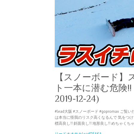
【スノーボード】
ト一本に潜む危険!! (leng
2019-12-24)
#lead大阪 #スノーボード #goproma
は本当に怪我のリスク高くなるんで 気をつけ
標高良し!! 斜面良し!! 地形良し!! めちゃ
リードオオサカLeadOSAKA