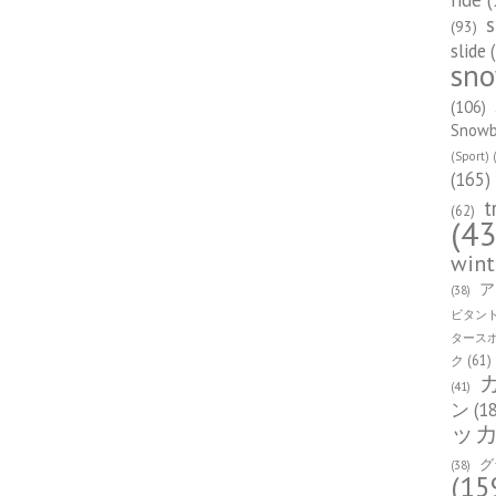
s
(93)
slide
(
sn
(106)
Snowbo
(Sport)
(
(165)
t
(62)
(43
wint
ア
(38)
ビタン
タース
ク
(61)
(41)
ン
(1
ッ
グ
(38)
(15