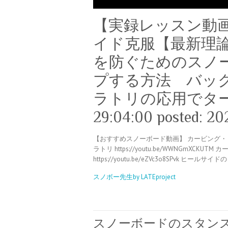
【実録レッスン動
イド克服【最新理
を防ぐためのスノ
プする方法 バッ
ラトリの応用でターンが
29:04:00 posted: 20
【おすすめスノーボード動画】 カービング・ヒールサイド
ラトリ https://youtu.be/WWNGmXC
https://youtu.be/eZVc3o8SPvk ヒールサイド
スノボー先生by LATEproject
スノーボードのスタン