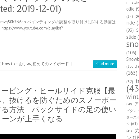
ninetyt
ted: 2019-12-01)
ollie
(
p
(54)
ride
(
u.be/mvg50b7N6eo バインディングの調整や取り付けに関する動画は
ww.youtube.com/playlist?
s
(93)
slide
(
sn
(106)
Snowbo
ズ
,
How to・お手本
,
初めてのマイボード
|
Read more
(Sport)
(
(165)
t
(62)
(43
カービング・ヒールサイド克服【最
wint
る、抜けるを防ぐためのスノーボー
ア
(38)
する方法 バックサイドの足の使い
ビタン
ターンが上手くなる
タース
ク
(61)
(41)
ン
(1