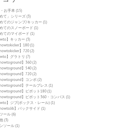
to・お手本
(15)
めて」シリーズ
(3)
めてのジャンプ/キッカー
(1)
めてのスノーボード
(1)
めてのマイボード
(1)
owto】キッカー
(3)
owtokicker】180
(1)
owtokicker】720
(2)
owto】グラトリ
(7)
howtoground】360
(2)
howtoground】540
(2)
howtoground】720
(2)
howtoground】コンボ
(2)
howtoground】テールプレス
(1)
howtoground】ピボット180
(1)
howtoground】ピボット360・コンパス
(1)
owto】ジブ(ボックス・レール)
(1)
howtoJib】バックサイド
(1)
ツール
(6)
他
(3)
ンソール
(1)