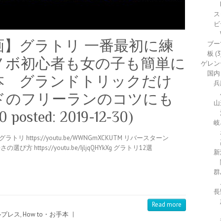
ス
ビ
】グラトリ 一番最初に練
ブー
板
(3
ノボ初心者も女の子も簡単に
ゲレン
国内
本 グランドトリックだけ
兵
ドのフリーランのコツにも
山
0 posted: 2019-12-30)
岐
ttps://youtu.be/WWNGmXCKUTM リバースターン
さの選び方 https://youtu.be/IjljqQHYkXg グラトリ12選
新
群
長
Read more
ールプレス
,
How to・お手本
|