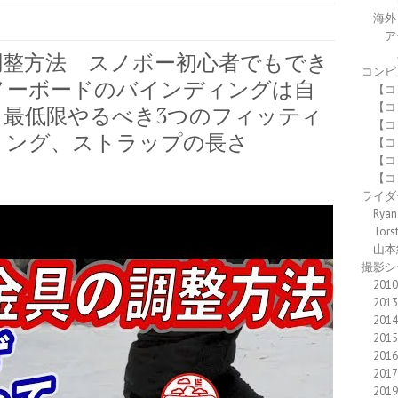
海外
ア
調整方法 スノボー初心者でもでき
コンピ
ノーボードのバインディングは自
【コ
【コ
 最低限やるべき3つのフィッティ
【コ
リング、ストラップの長さ
【コ
【コ
【コ
ライダ
Ryan
Tors
山本
撮影シ
2010
2013
2014
2015
2016
2017
2019