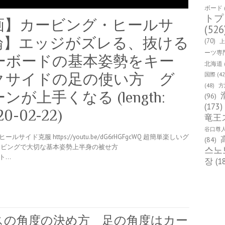
ボード
トプ
画】カービング・ヒールサ
(526
論】エッジがズレる、抜ける
(70)
ーツ専
ーボードの基本姿勢をキー
北海道
クサイドの足の使い方 グ
国際
(42
(48)
方
上手くなる (length:
(96)
(173)
20-02-22)
竜王
谷口尊
克服 https://youtu.be/dG6rHGFgcWQ 超簡単楽しいグ
(84)
KUTM カービングで大切な基本姿勢上半身の被せ方
스노
のト…
장
(1
スの角度の決め方 足の角度はカー