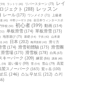
レイ
(59)
リバースターン
(73)
ラントリ
(41)
レッスン
ロジェクト
(288)
)
レール
(173)
ワンメイク
(71)
上級者
全日本ウィンタースポ
上達
(41)
中野ジーザス
(38)
初心者
(399)
動画
(154)
門学校
(50)
单板滑雪
(174)
單板滑雪
(173)
(52)
地形遊び
(75)
基礎
(54)
山本凌
)
子供
(42)
日本
(202)
滑り方
法
(42)
梅澤直樹
(42)
滑雪
(174)
滑雪初體驗
(173)
滑雪團
滑雪場
(173)
滑雪板
(178)
白馬
(63)
スキーパーク
(209)
練習
(86)
講座
(40)
追い撮り
(99)
雪山
(79)
高鷲
雪
(54)
人
(38)
高鷲スノーパーク
(163)
鷲ヶ岳
(100)
보드
(246)
스노우보드
(212)
스키
86)