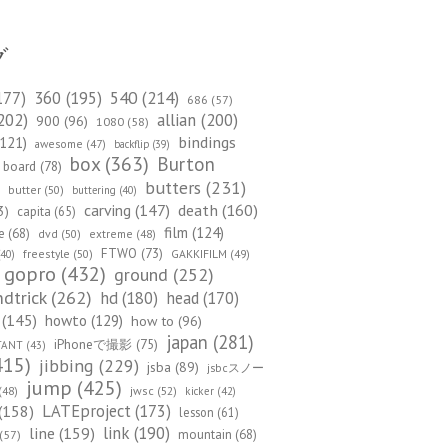
グ
540
(214)
177)
360
(195)
686
(57)
202)
allian
(200)
900
(96)
1080
(58)
bindings
121)
awesome
(47)
backflip
(39)
box
(363)
Burton
board
(78)
)
butters
(231)
butter
(50)
buttering
(40)
death
(160)
carving
(147)
3)
capita
(65)
film
(124)
e
(68)
dvd
(50)
extreme
(48)
FTWO
(73)
freestyle
(50)
GAKKIFILM
(49)
40)
gopro
(432)
ground
(252)
dtrick
(262)
hd
(180)
head
(170)
(145)
howto
(129)
how to
(96)
japan
(281)
iPhoneで撮影
(75)
TANT
(43)
415)
jibbing
(229)
jsba
(89)
jsbcスノー
jump
(425)
(48)
jwsc
(52)
kicker
(42)
(158)
LATEproject
(173)
lesson
(61)
line
(159)
link
(190)
mountain
(68)
(57)