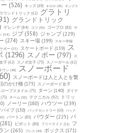
カー
(526)
キッズ
(69)
キロロ
(45)
キングス
グラトリ
ラウンドトリック
(62)
91)
グランドトリック
)
ゲレンデ
(84)
ゴープロ
(82)
コツ
(50)
サ
ジブ
(358)
ジャンプ
(229)
ン
(54)
ー
(274)
スキー場
(199)
スキー学校
ス
スケートボード
(139)
ケボー
(53)
ボ
(1296)
スノボー
(797)
ス
女子
(62)
スノボ女子
(73)
スノーガール
(62)
スノーボード
タウン
(48)
60)
スノーボードは人と人とを繋
顔のかけ橋
(173)
スノーボード女子
ターン
(140)
スロープスタイル
(75)
ダイナ
トリッ
(75)
テクニカル
(92)
チーム
(50)
ハウツー
(239)
0)
ノーリー
(180)
フパイプ
(130)
バックカントリー
(60)
バック
パ
パウダー
(225)
バートン
(83)
43)
(281)
フ
ピボット
(80)
フリーライド
(51)
ラン
(265)
ボックス
(171)
プレス
(44)