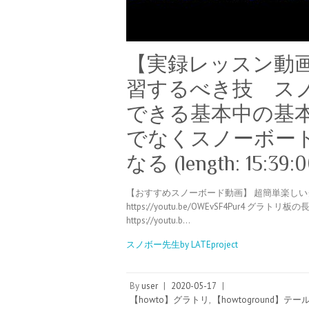
【実録レッスン動画
習するべき技 ス
できる基本中の基
でなくスノーボー
なる (length: 15:39:0
【おすすめスノーボード動画】 超簡単楽しいグラトリ h
https://youtu.be/OWEvSF4Pur4 グラトリ板の長
https://youtu.b…
スノボー先生by LATEproject
By
user
|
2020-05-17
|
【howto】グラトリ
,
【howtoground】テ