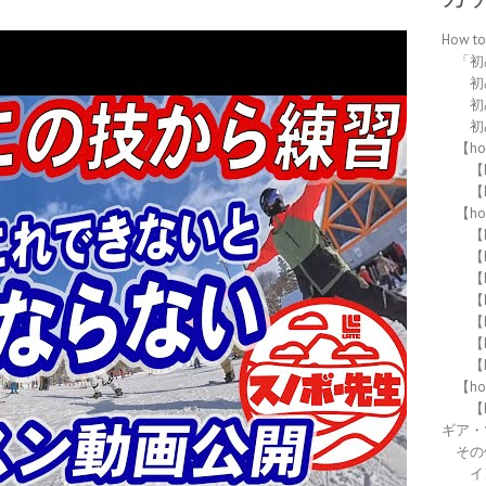
How 
「初
初
初
初
【h
【h
【h
【h
【
【
【
【
【
【
【
【h
【
ギア・
その
イ