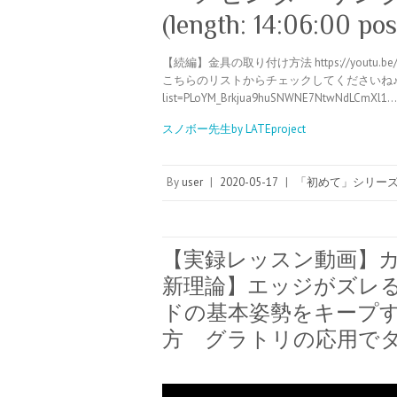
(length: 14:06:00 pos
【続編】金具の取り付け方法 https://yout
こちらのリストからチェックしてくださいね♪ https://w
list=PLoYM_Brkjua9huSNWNE7NtwNdLCmXl1…
スノボー先生by LATEproject
By
user
|
2020-05-17
|
「初めて」シリー
【実録レッスン動画】
新理論】エッジがズレ
ドの基本姿勢をキープ
方 グラトリの応用で