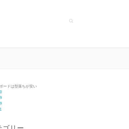
Search
ボードは型落ちが安い
0
9
9
1
テゴリー