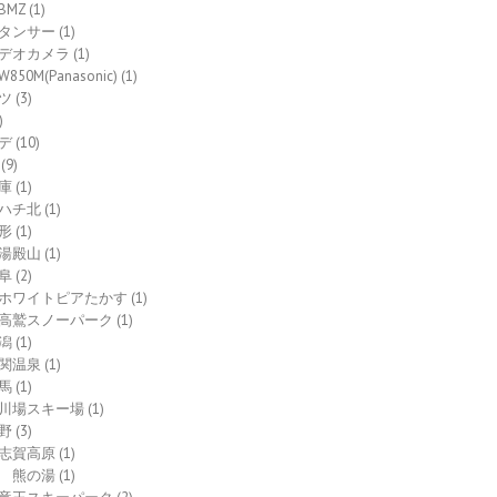
BMZ
(1)
タンサー
(1)
デオカメラ
(1)
W850M(Panasonic)
(1)
ツ
(3)
)
デ
(10)
(9)
庫
(1)
ハチ北
(1)
形
(1)
湯殿山
(1)
阜
(2)
ホワイトピアたかす
(1)
高鷲スノーパーク
(1)
潟
(1)
関温泉
(1)
馬
(1)
川場スキー場
(1)
野
(3)
志賀高原
(1)
熊の湯
(1)