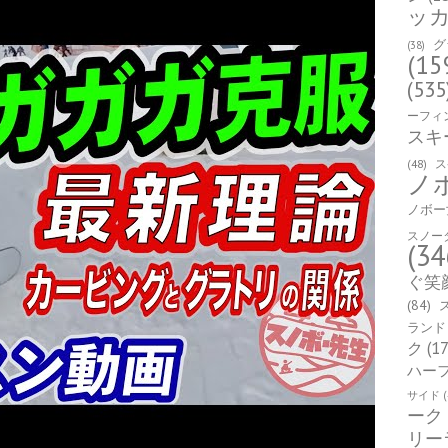
ッ
グ
(38)
(15
(535
ーフィ
スキ
(48)
ス
ノ
ノボー
スノー
(34
ぐ笑
(84)
ランド
ク
(17
ハー
サイド
(
ーク
リー