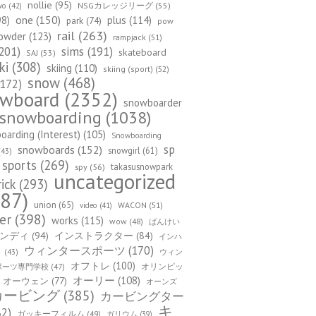
nollie
(95)
NSGカレッジリーグ
(55)
wo
(42)
one
(150)
98)
plus
(114)
park
(74)
pow
rail
(263)
owder
(123)
rampjack
(51)
201)
sims
(191)
skateboard
SAJ
(53)
ki
(308)
skiing
(110)
skiing (sport)
(52)
snow
(468)
172)
owboard
(2352)
snowboarder
snowboarding
(1038)
arding (Interest)
(105)
Snowboarding
sp
snowboards
(152)
snowgirl
(61)
43)
sports
(269)
takasusnowpark
spy
(56)
uncategorized
rick
(293)
87)
union
(65)
WACON
(51)
video
(41)
er
(398)
works
(115)
wow
(48)
ばんけい
ンディ
(94)
インストラクター
(84)
インハ
ウィンタースポーツ
(170)
ウィン
ト
(43)
オフトレ
(100)
オリンピッ
ポーツ専門学校
(47)
オーリー
(108)
オーウェン
(77)
オーンズ
カービング
(385)
カービングター
キ
82)
ガッキーフィルム
(49)
ガリウム
(39)