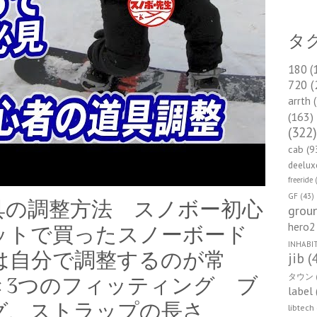
タ
180
(
720
(
arrth
(
(163)
(322
cab
(9
deelux
freeride
(
GF
(43)
具の調整方法 スノボー初心
groun
hero2
ットで買ったスノーボード
INHABI
は自分で調整するのが常
jib
(
タウン
き3つのフィッティング ブ
label
グ、ストラップの長さ
libtech