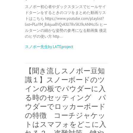
スノボー初心者やダックスタンスでヒールサイ
ドターンをするときのコツをまとめた動画リス
トはこちら https://www.youtube.com/playlist?
list=PLoYM_Brkjua8VQvKIU7Rv5KJ9cANMcJ5i ヒー
ルターンの細かな姿勢の参考になる動画集 後足
のヒザの使い方 http…
スノボー先生by LATEproject
【聞き流しスノボー豆知
識１】スノーボードのツ
インの板でパウダーに入
る時のセッティング パ
ウダーでロッカーボード
の特徴 コーチジャケッ
トはスマフォをどこに入