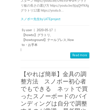
スターン https://youtu.be/OWEvSF4Pur4 グラト
リ板の長さの選び方 https://youtu.be/IjljqQHYkXg
グラトリ12選 https://youtu.b…
スノボー先生by LATEproject
By
user
|
2020-05-17
|
【howto】グラトリ
,
【howtoground】テールプレス
,
How
to・お手本
|
Read more
【やれば簡単】金具の調
整方法 スノボー初心者
でもできる ネットで買
ったスノーボードのバイ
ンディングは自分で調整