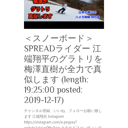
＜スノーボード＞
SPREADライダー 江
端翔平のグラトリを
梅澤直樹が全力で真
似します (length:
19:25:00 posted:
2019-12-17)
チャンネル登録、いいね、フォローお願い致し
ます 江端翔兵 Instagram
https://instagram.com/e.peypey?
igshid=1eleyq09w3ejn クラウドファンディング