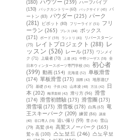
ハウツー
(239)
(180)
ハーフパイプ
(130)
バ
バックカントリー
(60)
バックサイド
(43)
パーク
パウダー
(225)
ートン
(83)
(281)
フリ
ピボット
(80)
フリーライド
(51)
ーラン
(265)
ボックス
プレス
(44)
(171)
ボード
(59)
リバースターン
ラントリ
(41)
レ
レイトプロジェクト
(288)
(73)
ッスン
(526)
レール
(173)
ワンメイ
ク
(71)
上級者
(70)
全
上達
(41)
中野ジーザス
(38)
初心者
日本ウィンタースポーツ専門学校
(50)
(399)
单板滑雪
動画
(154)
北海道
(52)
(174)
單板滑雪
(173)
地形遊び
国際
(42)
日
(75)
基礎
(54)
山本凌
(48)
子供
(42)
方法
(42)
本
(202)
滑雪
滑り方
(96)
梅澤直樹
(42)
(174)
滑雪初體驗
(173)
滑雪團
(173)
竜
滑雪場
(173)
滑雪板
(178)
白馬
(63)
王スキーパーク
(209)
練習
(86)
講座
追い撮り
(99)
雪山
雪
(54)
(40)
谷口尊人
(38)
高鷲スノーパーク
(163)
(79)
高鷲
(84)
스노보드
(246)
스노우보
鷲ヶ岳
(100)