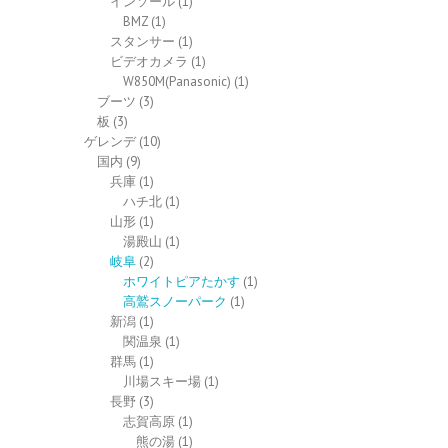
インソール
(1)
BMZ
(1)
スタンサー
(1)
ビデオカメラ
(1)
W850M(Panasonic)
(1)
ブーツ
(3)
板
(3)
ゲレンデ
(10)
国内
(9)
兵庫
(1)
ハチ北
(1)
山形
(1)
湯殿山
(1)
岐阜
(2)
ホワイトピアたかす
(1)
高鷲スノーパーク
(1)
新潟
(1)
関温泉
(1)
群馬
(1)
川場スキー場
(1)
長野
(3)
志賀高原
(1)
熊の湯
(1)