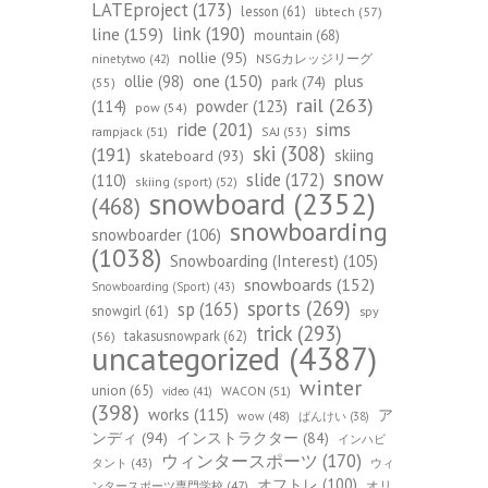
LATEproject
(173)
lesson
(61)
libtech
(57)
line
(159)
link
(190)
mountain
(68)
nollie
(95)
NSGカレッジリーグ
ninetytwo
(42)
one
(150)
ollie
(98)
plus
park
(74)
(55)
rail
(263)
(114)
powder
(123)
pow
(54)
ride
(201)
sims
rampjack
(51)
SAJ
(53)
ski
(308)
(191)
skiing
skateboard
(93)
snow
slide
(172)
(110)
skiing (sport)
(52)
snowboard
(2352)
(468)
snowboarding
snowboarder
(106)
(1038)
Snowboarding (Interest)
(105)
snowboards
(152)
Snowboarding (Sport)
(43)
sports
(269)
sp
(165)
snowgirl
(61)
spy
trick
(293)
takasusnowpark
(62)
(56)
uncategorized
(4387)
winter
union
(65)
WACON
(51)
video
(41)
(398)
works
(115)
ア
wow
(48)
ばんけい
(38)
ンディ
(94)
インストラクター
(84)
インハビ
ウィンタースポーツ
(170)
ウィ
タント
(43)
オフトレ
(100)
オリ
ンタースポーツ専門学校
(47)