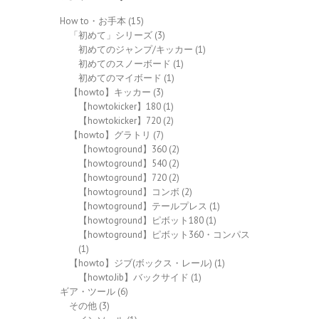
How to・お手本
(15)
「初めて」シリーズ
(3)
初めてのジャンプ/キッカー
(1)
初めてのスノーボード
(1)
初めてのマイボード
(1)
【howto】キッカー
(3)
【howtokicker】180
(1)
【howtokicker】720
(2)
【howto】グラトリ
(7)
【howtoground】360
(2)
【howtoground】540
(2)
【howtoground】720
(2)
【howtoground】コンボ
(2)
【howtoground】テールプレス
(1)
【howtoground】ピボット180
(1)
【howtoground】ピボット360・コンパス
(1)
【howto】ジブ(ボックス・レール)
(1)
【howtoJib】バックサイド
(1)
ギア・ツール
(6)
その他
(3)