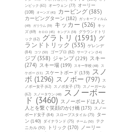
オーリー
オーウェン
(77)
ンピック
(61)
カービング
(385)
(108)
オーンズ
(41)
カービングターン
(182)
ガッキーフィルム
キッカー
(526)
キッ
(49)
ガリウム
(39)
ズ
(69)
グラウンドトリ
キロロ
(45)
キングス
(38)
グラトリ
(1591)
グ
ック
(62)
ランドトリック
(535)
ゲレンデ
(84)
ゴープロ
(82)
コツ
(50)
サーフィン
(54)
ジブ
(358)
スキー
ジャンプ
(229)
(274)
スキー場
(199)
スキー学校
(48)
ス
スノ
スケートボード
(139)
ケボー
(53)
ボ
(1296)
スノボー
(797)
ス
ノボー女子
(62)
スノボ女子
(73)
スノーガール
スノーボー
(62)
スノータウン
(48)
ド
(3460)
スノーボードは人と
人とを繋ぐ笑顔のかけ橋
(173)
スノー
ター
ボード女子
(84)
スロープスタイル
(75)
ン
(140)
ダイナランド
(75)
テク
チーム
(50)
トリック
(170)
ノーリー
ニカル
(92)