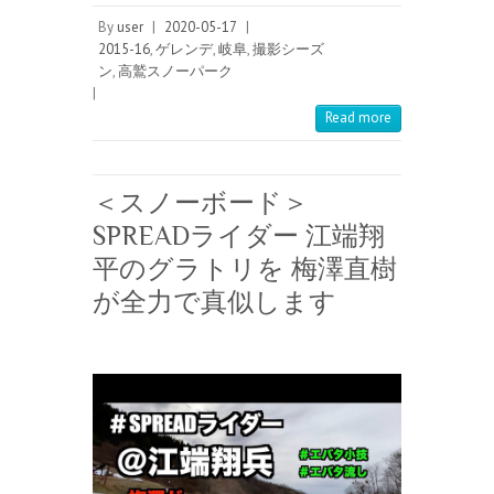
By
user
|
2020-05-17
|
2015-16
,
ゲレンデ
,
岐阜
,
撮影シーズ
ン
,
高鷲スノーパーク
|
Read more
＜スノーボード＞
SPREADライダー 江端翔
平のグラトリを 梅澤直樹
が全力で真似します