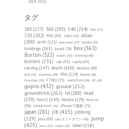
2019-20
(1)
タグ
540
(214)
180
(177)
360
(195)
686
(57)
720
(202)
allian
900
(96)
1080
(58)
(200)
arrth
(121)
awesome
(47)
backflip
(39)
box
(363)
bindings
(163)
board
(78)
Burton
(322)
butter
(50)
buttering
(40)
butters
(231)
cab
(93)
capita
(65)
death
(160)
carving
(147)
deeluxe
(68)
film
(124)
dvd
(50)
extreme
(48)
freeride
(40)
FTWO
(73)
freestyle
(50)
GAKKIFILM
(49)
GF
(43)
gopro
(432)
ground
(252)
groundtrick
(262)
hd
(180)
head
(170)
hero2
(145)
howto
(129)
how to
(96)
iPhoneで撮影
(75)
INHABITANT
(43)
jib
(415)
japan
(281)
jibbing
jump
(229)
jsba
(89)
jsbcスノータウン
(48)
(425)
label
(158)
jwsc
(52)
kicker
(42)