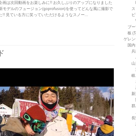
ント企画は次回動画をお楽しみに!! お久しぶりのアップになりました
ス
デルのフュージョン(goprofusion)を使ってどんな風に撮影で
ビ
!! 見ている方に笑っていただけるようなスノー…
ブー
板
(3
ゲレン
国内
兵
ド
山
岐
新
群
長