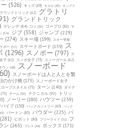
カー
(526)
キッズ
(69)
キロロ
(45)
キングス
グラトリ
ラウンドトリック
(62)
91)
グランドトリック
)
ゲレンデ
(84)
ゴープロ
(82)
コツ
(50)
サ
ジブ
(358)
ジャンプ
(229)
ン
(54)
ー
(274)
スキー場
(199)
スキー学校
ス
スケートボード
(139)
ケボー
(53)
ボ
(1296)
スノボー
(797)
ス
女子
(62)
スノボ女子
(73)
スノーガール
(62)
スノーボード
タウン
(48)
60)
スノーボードは人と人とを繋
顔のかけ橋
(173)
スノーボード女子
ターン
(140)
スロープスタイル
(75)
ダイナ
トリッ
(75)
テクニカル
(92)
チーム
(50)
ハウツー
(239)
0)
ノーリー
(180)
フパイプ
(130)
バックカントリー
(60)
バック
パ
パウダー
(225)
バートン
(83)
43)
(281)
フ
ピボット
(80)
フリーライド
(51)
ラン
(265)
ボックス
(171)
プレス
(44)