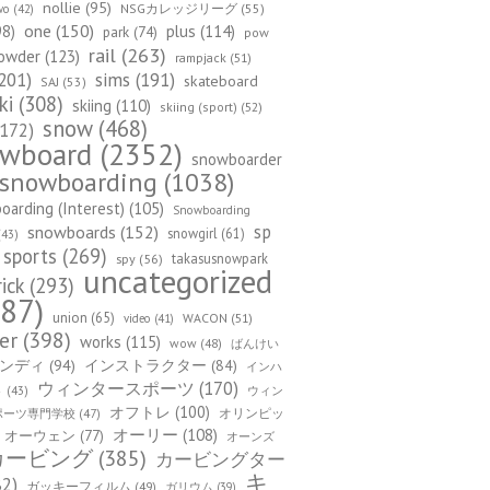
nollie
(95)
NSGカレッジリーグ
(55)
wo
(42)
one
(150)
98)
plus
(114)
park
(74)
pow
rail
(263)
owder
(123)
rampjack
(51)
201)
sims
(191)
skateboard
SAJ
(53)
ki
(308)
skiing
(110)
skiing (sport)
(52)
snow
(468)
172)
owboard
(2352)
snowboarder
snowboarding
(1038)
arding (Interest)
(105)
Snowboarding
sp
snowboards
(152)
snowgirl
(61)
43)
sports
(269)
takasusnowpark
spy
(56)
uncategorized
rick
(293)
87)
union
(65)
WACON
(51)
video
(41)
er
(398)
works
(115)
wow
(48)
ばんけい
ンディ
(94)
インストラクター
(84)
インハ
ウィンタースポーツ
(170)
ウィン
ト
(43)
オフトレ
(100)
オリンピッ
ポーツ専門学校
(47)
オーリー
(108)
オーウェン
(77)
オーンズ
カービング
(385)
カービングター
キ
82)
ガッキーフィルム
(49)
ガリウム
(39)