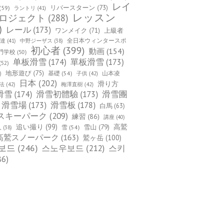
レイ
(59)
リバースターン
(73)
ラントリ
(41)
レッスン
ロジェクト
(288)
)
レール
(173)
ワンメイク
(71)
上級者
全日本ウィンタースポ
上達
(41)
中野ジーザス
(38)
初心者
(399)
動画
(154)
門学校
(50)
单板滑雪
(174)
單板滑雪
(173)
(52)
地形遊び
(75)
基礎
(54)
山本凌
)
子供
(42)
日本
(202)
滑り方
法
(42)
梅澤直樹
(42)
滑雪
(174)
滑雪初體驗
(173)
滑雪團
滑雪場
(173)
滑雪板
(178)
白馬
(63)
スキーパーク
(209)
練習
(86)
講座
(40)
追い撮り
(99)
雪山
(79)
高鷲
雪
(54)
人
(38)
高鷲スノーパーク
(163)
鷲ヶ岳
(100)
보드
(246)
스노우보드
(212)
스키
86)