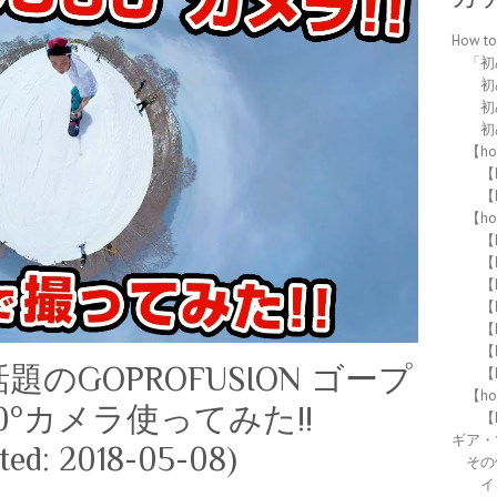
How 
「初
初
初
初
【h
【h
【h
【h
【
【
【
【
【
【
のGOPROFUSION ゴープ
【
【h
0°カメラ使ってみた!!
【
ギア・
sted: 2018-05-08)
その
イ