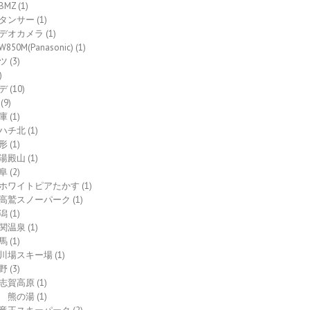
BMZ
(1)
タンサー
(1)
デオカメラ
(1)
W850M(Panasonic)
(1)
ツ
(3)
)
デ
(10)
(9)
庫
(1)
ハチ北
(1)
形
(1)
湯殿山
(1)
阜
(2)
ホワイトピアたかす
(1)
高鷲スノーパーク
(1)
潟
(1)
関温泉
(1)
馬
(1)
川場スキー場
(1)
野
(3)
志賀高原
(1)
熊の湯
(1)