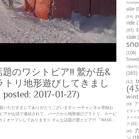
ninetyt
ollie
(
p
(54)
ride
(
s
(93)
slide
(
sn
(106)
Snowbo
(Sport)
(
題のワシトピア!! 鷲が岳&
(165)
t
ラトリ地形遊びしてきまし
(62)
(43
0 posted: 2017-01-27)
wint
ア
(38)
】 ご覧いただきましてありがとうございます☆ 〜チャンネル登録お
ビタン
トピアが山頂で連結されて、パークから地形遊びグラトリ、カービ
タース
オープンしております☆ そんな話題の鷲とピア!!! 『WASH…
ク
(61)
(41)
ン
(1