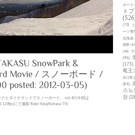
ボード
トプ
(526
(70)
ーツ専
北海道
国際
(42
(48)
方
(96)
” TAKASU SnowPark &
(173)
竜王
oard Movie / スノーボード /
谷口尊
0 posted: 2012-03-05)
(84)
스노
장
(1
パークとダイナランドでスノーボード。 vol.4の今回は
120fpsにて撮影 Rider Yuta(Nohara.TV)