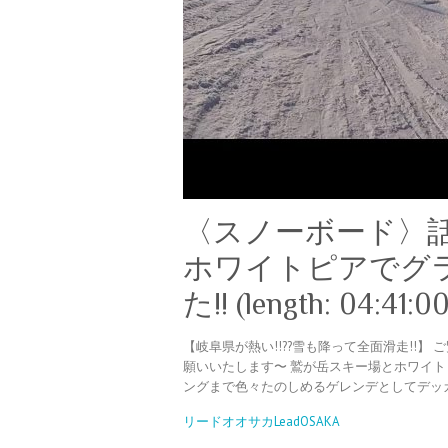
〈スノーボード〉話
ホワイトピアでグ
た!! (length: 04:41:0
【岐阜県が熱い!!??雪も降って全面滑走!!
願いいたします〜 鷲が岳スキー場とホワイ
ングまで色々たのしめるゲレンデとしてデッカく
リードオオサカLeadOSAKA