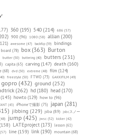
グ
540
(214)
177)
360
(195)
686
(57)
202)
allian
(200)
900
(96)
1080
(58)
bindings
121)
awesome
(47)
backflip
(39)
box
(363)
Burton
board
(78)
)
butters
(231)
butter
(50)
buttering
(40)
death
(160)
carving
(147)
3)
capita
(65)
film
(124)
e
(68)
dvd
(50)
extreme
(48)
FTWO
(73)
freestyle
(50)
GAKKIFILM
(49)
40)
gopro
(432)
ground
(252)
dtrick
(262)
hd
(180)
head
(170)
(145)
howto
(129)
how to
(96)
japan
(281)
iPhoneで撮影
(75)
TANT
(43)
415)
jibbing
(229)
jsba
(89)
jsbcスノー
jump
(425)
(48)
jwsc
(52)
kicker
(42)
(158)
LATEproject
(173)
lesson
(61)
line
(159)
link
(190)
mountain
(68)
(57)