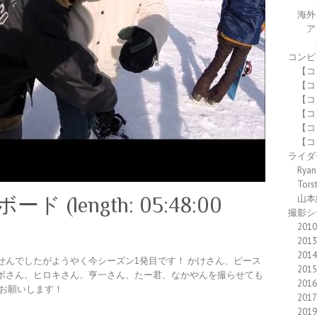
海外
ア
コンピ
【コ
【コ
【コ
【コ
【コ
【コ
ライダ
Ryan
Tors
山本
ド (length: 05:48:00
撮影シ
2010
2013
2014
せんでしたがようやく今シーズン1発目です！ かけさん、ピース
2015
ボさん、ヒロキさん、亨一さん、たー君、なかやんを撮らせても
2016
くお願いします！
2017
2019