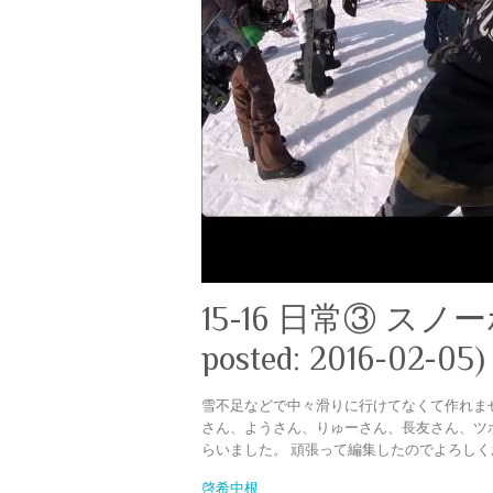
15-16 日常③ スノーボー
posted: 2016-02-05)
雪不足などで中々滑りに行けてなくて作れま
さん、ようさん、りゅーさん、長友さん、ツ
らいました。 頑張って編集したのでよろし
啓希中根