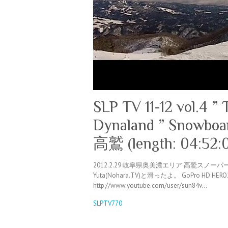
SLP TV 11-12 vol.4 
Dynaland ” Snowb
高鷲 (length: 04:52:0
2012.2.29 岐阜県奥美濃エリア 高鷲スノー
Yuta(Nohara.TV)と滑ったよ。 GoPro HD HERO2 
http://www.youtube.com/user/sun84v…
SLPTV770