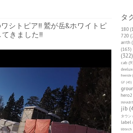
タ
ワシトピア!! 鷲が岳&ホワイトピ
180
(
てきました!!
720
(
arrth
(
(163)
(322
cab
(9
deelux
freeride
(
GF
(43)
groun
hero2
INHABI
jib
(
タウン
label
libtech