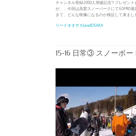
チャンネル登録2000人突破記念!! プレゼ
が、、今回は高鷲スノーパークにてGOPRO最新モ
きて、どんな映像になるのか検証して来ました
リードオオサカLeadOSAKA
15-16 日常③ スノーボー