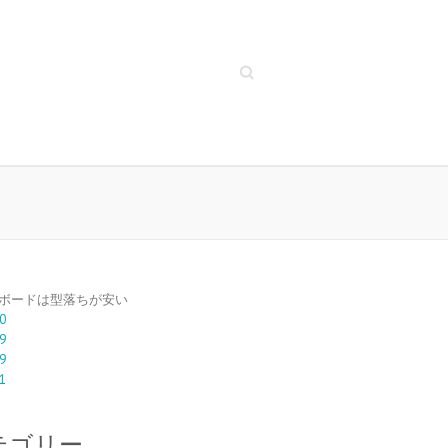
Search
ボードは型落ちが安い
0
9
9
1
テゴリー