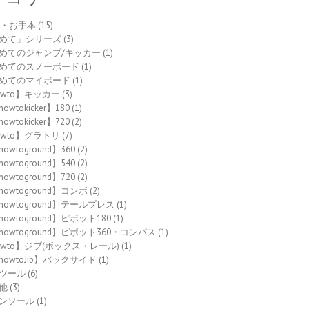
to・お手本
(15)
めて」シリーズ
(3)
めてのジャンプ/キッカー
(1)
めてのスノーボード
(1)
めてのマイボード
(1)
owto】キッカー
(3)
owtokicker】180
(1)
owtokicker】720
(2)
owto】グラトリ
(7)
howtoground】360
(2)
howtoground】540
(2)
howtoground】720
(2)
howtoground】コンボ
(2)
howtoground】テールプレス
(1)
howtoground】ピボット180
(1)
howtoground】ピボット360・コンパス
(1)
owto】ジブ(ボックス・レール)
(1)
howtoJib】バックサイド
(1)
ツール
(6)
他
(3)
ンソール
(1)