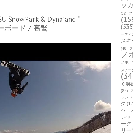
ッ
グ
(38)
(15
ASU SnowPark & Dynaland ”
(535
スノーボード / 高鷲
ーフィ
スキ
(48)
ス
ノ
ノボー
スノー
(34
ぐ笑
(84)
ランド
ク
(17
ハー
サイド
(
ーク
リー