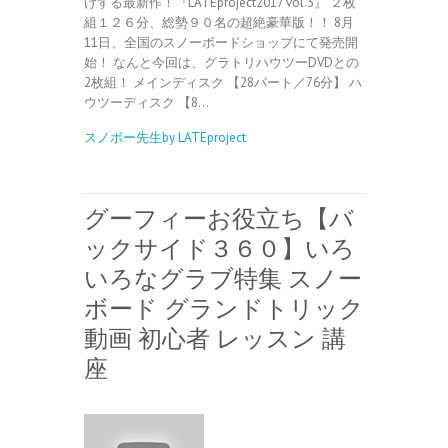
けする最新作！『LATEproject2017 vol.3』 ２枚
組１２６分、総勢９０名の超絶豪華版！！ 8月
11日、全国のスノーボードショップにて発売開
始！ なんと今回は、グラトリハウツーDVDとの
2枚組！ メインディスク 【28パート／76分】 ハ
ウツーディスク 【8…
スノボー先生by LATEproject
グーフィーお役立ち【バ
ックサイド３６０】いろ
いろなグラブ特集 スノー
ボード グランドトリック
動画 初心者 レッスン 講
座