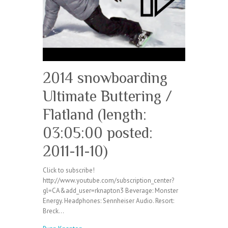
2014 snowboarding
Ultimate Buttering /
Flatland (length:
03:05:00 posted:
2011-11-10)
Click to subscribe!
http://www.youtube.com/subscription_center?
gl=CA&add_user=rknapton3 Beverage: Monster
Energy. Headphones: Sennheiser Audio. Resort:
Breck…