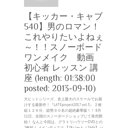
【キッカー・キャブ
540】男のロマン！
これやりたいよねぇ
～！！スノーボード
ワンメイク 動画
初心者 レッスン 講
座 (length: 01:38:00
posted: 2013-09-10)
大ヒットシリーズ、史上最大のスケールでお届
けする最新作！『LATEproject2017 vol.3』 ２枚
組１２６分、総勢９０名の超絶豪華版！！ 8月
11日、全国のスノーボードショップにて発売開
始！ なんと今回は、グラトリハウツーDVDとの
2枚組！ メインディスク 【28パート／76分】 ハ