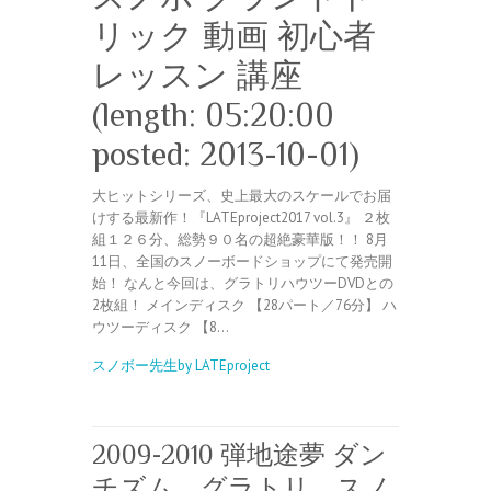
リック 動画 初心者
レッスン 講座
(length: 05:20:00
posted: 2013-10-01)
大ヒットシリーズ、史上最大のスケールでお届
けする最新作！『LATEproject2017 vol.3』 ２枚
組１２６分、総勢９０名の超絶豪華版！！ 8月
11日、全国のスノーボードショップにて発売開
始！ なんと今回は、グラトリハウツーDVDとの
2枚組！ メインディスク 【28パート／76分】 ハ
ウツーディスク 【8…
スノボー先生by LATEproject
2009-2010 弾地途夢 ダン
チズム グラトリ スノ