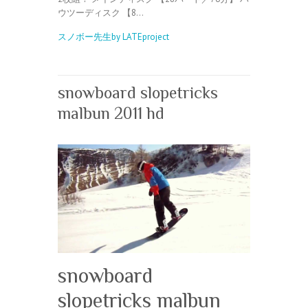
ウツーディスク 【8…
スノボー先生by LATEproject
snowboard slopetricks
malbun 2011 hd
snowboard
slopetricks malbun