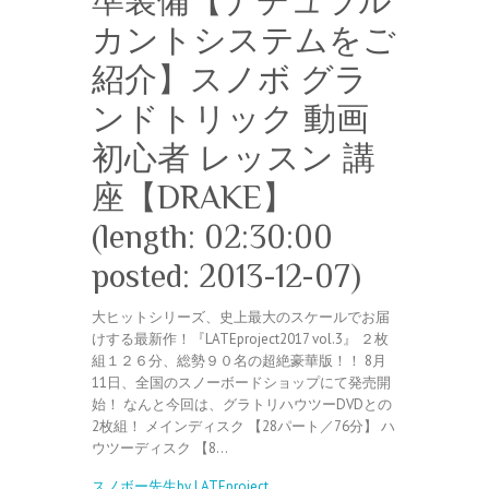
準装備【ナチュラル
カントシステムをご
紹介】スノボ グラ
ンドトリック 動画
初心者 レッスン 講
座【DRAKE】
(length: 02:30:00
posted: 2013-12-07)
大ヒットシリーズ、史上最大のスケールでお届
けする最新作！『LATEproject2017 vol.3』 ２枚
組１２６分、総勢９０名の超絶豪華版！！ 8月
11日、全国のスノーボードショップにて発売開
始！ なんと今回は、グラトリハウツーDVDとの
2枚組！ メインディスク 【28パート／76分】 ハ
ウツーディスク 【8…
スノボー先生by LATEproject