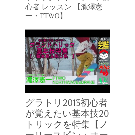
心者 レッスン 【瀧澤憲
一・FTWO】
グラトリ2013初心者
が覚えたい基本技20
トリックを特集【ノ