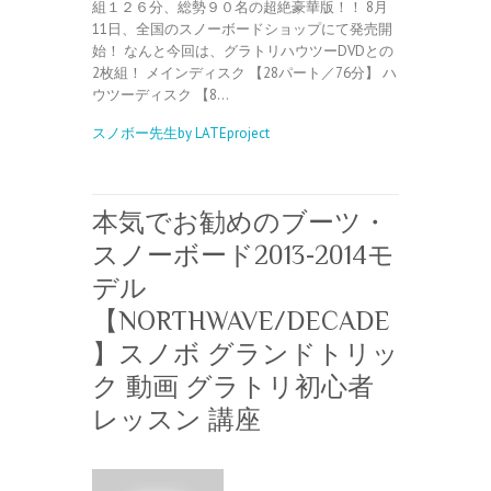
組１２６分、総勢９０名の超絶豪華版！！ 8月
11日、全国のスノーボードショップにて発売開
始！ なんと今回は、グラトリハウツーDVDとの
2枚組！ メインディスク 【28パート／76分】 ハ
ウツーディスク 【8…
スノボー先生by LATEproject
本気でお勧めのブーツ・
スノーボード2013-2014モ
デル
【NORTHWAVE/DECADE
】スノボ グランドトリッ
ク 動画 グラトリ初心者
レッスン 講座