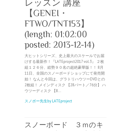
レッスン 講座
【GENEI・
FTWO/TNT153】
(length: 01:02:00
posted: 2013-12-14)
大ヒットシリーズ、史上最大のスケールでお届
けする最新作！『LATEproject2017 vol.3』 ２枚
組１２６分、総勢９０名の超絶豪華版！！ 8月
11日、全国のスノーボードショップにて発売開
始！ なんと今回は、グラトリハウツーDVDとの
2枚組！ メインディスク 【28パート／76分】 ハ
ウツーディスク 【8…
スノボー先生by LATEproject
スノーボード ３ｍのキ