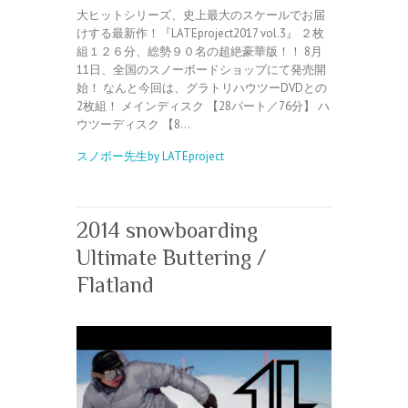
大ヒットシリーズ、史上最大のスケールでお届
けする最新作！『LATEproject2017 vol.3』 ２枚
組１２６分、総勢９０名の超絶豪華版！！ 8月
11日、全国のスノーボードショップにて発売開
始！ なんと今回は、グラトリハウツーDVDとの
2枚組！ メインディスク 【28パート／76分】 ハ
ウツーディスク 【8…
スノボー先生by LATEproject
2014 snowboarding
Ultimate Buttering /
Flatland