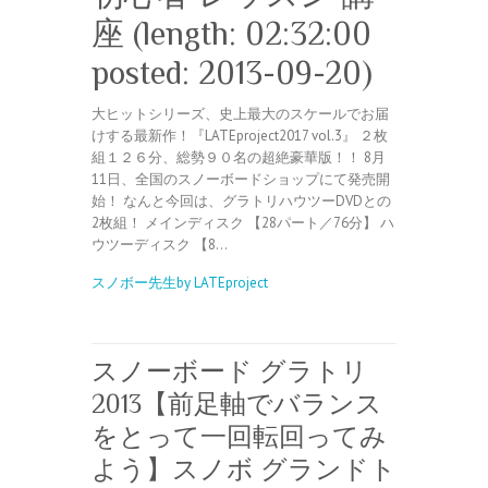
座 (length: 02:32:00
posted: 2013-09-20)
大ヒットシリーズ、史上最大のスケールでお届
けする最新作！『LATEproject2017 vol.3』 ２枚
組１２６分、総勢９０名の超絶豪華版！！ 8月
11日、全国のスノーボードショップにて発売開
始！ なんと今回は、グラトリハウツーDVDとの
2枚組！ メインディスク 【28パート／76分】 ハ
ウツーディスク 【8…
スノボー先生by LATEproject
スノーボード グラトリ
2013【前足軸でバランス
をとって一回転回ってみ
よう】スノボ グランドト