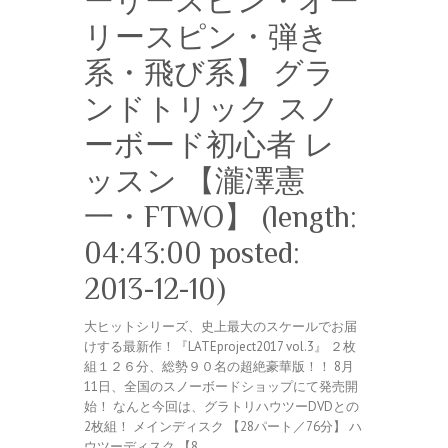
ーリースピン・オー
リースピン・弾き
系・飛び系】 グラ
ンドトリック スノ
ーボード初心者 レ
ッスン 【瀧澤憲
一・FTWO】 (length:
04:43:00 posted:
2013-12-10)
大ヒットシリーズ、史上最大のスケールでお届
けする最新作！『LATEproject2017 vol.3』 ２枚
組１２６分、総勢９０名の超絶豪華版！！ 8月
11日、全国のスノーボードショップにて発売開
始！ なんと今回は、グラトリハウツーDVDとの
2枚組！ メインディスク 【28パート／76分】 ハ
ウツーディスク 【8…