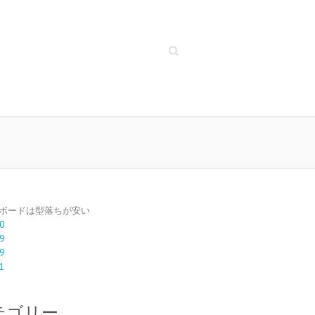
Search
ボードは型落ちが安い
0
9
9
1
テゴリー