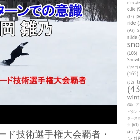
ninetyt
ollie
(
p
(54)
ride
(
s
(93)
slide
(
sn
(106)
Snowbo
(Sport)
(
(165)
t
(62)
(43
wint
ア
(38)
ビタン
タース
ク
(61)
ボード技術選手権大会覇者・
(41)
ン
(1