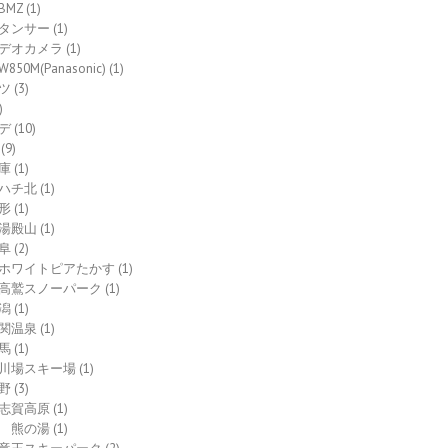
BMZ
(1)
タンサー
(1)
デオカメラ
(1)
W850M(Panasonic)
(1)
ツ
(3)
)
デ
(10)
(9)
庫
(1)
ハチ北
(1)
形
(1)
湯殿山
(1)
阜
(2)
ホワイトピアたかす
(1)
高鷲スノーパーク
(1)
潟
(1)
関温泉
(1)
馬
(1)
川場スキー場
(1)
野
(3)
志賀高原
(1)
熊の湯
(1)