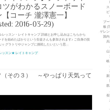
コツがわかるスノーボード
ス
ビ
【コーチ 瀧澤憲一】
ブー
sted: 2016-03-29)
板
(3
ゲレン
ルレッスン・レイトキャンプ 詳細とお申し込みはこちらから
国内
 今年、スノーボードを始めたばかりという生徒さんも参加されます♪ ご自身の技
兵
い♪ グラトリやジャンプに挑戦したいという思…
山
レッスン★ レイトキャンプ
岐
ツ（その３） ～やっぱり天気って
新
群
長