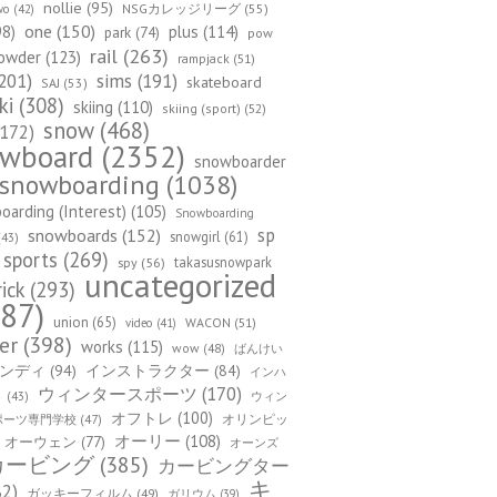
nollie
(95)
NSGカレッジリーグ
(55)
wo
(42)
one
(150)
98)
plus
(114)
park
(74)
pow
rail
(263)
owder
(123)
rampjack
(51)
201)
sims
(191)
skateboard
SAJ
(53)
ki
(308)
skiing
(110)
skiing (sport)
(52)
snow
(468)
172)
owboard
(2352)
snowboarder
snowboarding
(1038)
arding (Interest)
(105)
Snowboarding
sp
snowboards
(152)
snowgirl
(61)
43)
sports
(269)
takasusnowpark
spy
(56)
uncategorized
rick
(293)
87)
union
(65)
WACON
(51)
video
(41)
er
(398)
works
(115)
wow
(48)
ばんけい
ンディ
(94)
インストラクター
(84)
インハ
ウィンタースポーツ
(170)
ウィン
ト
(43)
オフトレ
(100)
オリンピッ
ポーツ専門学校
(47)
オーリー
(108)
オーウェン
(77)
オーンズ
カービング
(385)
カービングター
キ
82)
ガッキーフィルム
(49)
ガリウム
(39)