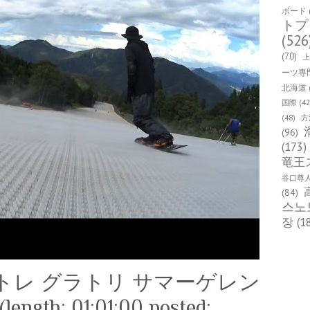
ボード
トプ
(526
(70)
ーツ専
北海道
国際
(42
(48)
方
(96)
(173)
竜王
谷口尊
(84)
스노
장
(1
トレ グラトリ サマーゲレン
gth: 01:01:00 posted: