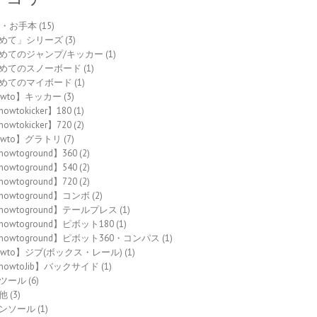
to・お手本
(15)
めて」シリーズ
(3)
めてのジャンプ/キッカー
(1)
めてのスノーボード
(1)
めてのマイボード
(1)
owto】キッカー
(3)
owtokicker】180
(1)
owtokicker】720
(2)
owto】グラトリ
(7)
howtoground】360
(2)
howtoground】540
(2)
howtoground】720
(2)
howtoground】コンボ
(2)
howtoground】テールプレス
(1)
howtoground】ピボット180
(1)
howtoground】ピボット360・コンパス
(1)
owto】ジブ(ボックス・レール)
(1)
howtoJib】バックサイド
(1)
ツール
(6)
他
(3)
ンソール
(1)