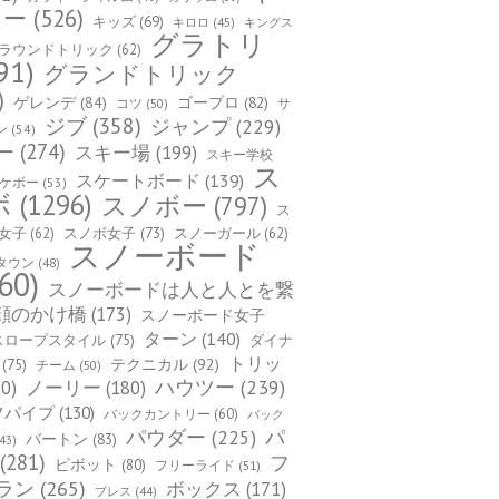
カー
(526)
キッズ
(69)
キロロ
(45)
キングス
グラトリ
ラウンドトリック
(62)
91)
グランドトリック
)
ゲレンデ
(84)
ゴープロ
(82)
コツ
(50)
サ
ジブ
(358)
ジャンプ
(229)
ン
(54)
ー
(274)
スキー場
(199)
スキー学校
ス
スケートボード
(139)
ケボー
(53)
ボ
(1296)
スノボー
(797)
ス
女子
(62)
スノボ女子
(73)
スノーガール
(62)
スノーボード
タウン
(48)
60)
スノーボードは人と人とを繋
顔のかけ橋
(173)
スノーボード女子
ターン
(140)
スロープスタイル
(75)
ダイナ
トリッ
(75)
テクニカル
(92)
チーム
(50)
ハウツー
(239)
0)
ノーリー
(180)
フパイプ
(130)
バックカントリー
(60)
バック
パ
パウダー
(225)
バートン
(83)
43)
(281)
フ
ピボット
(80)
フリーライド
(51)
ラン
(265)
ボックス
(171)
プレス
(44)