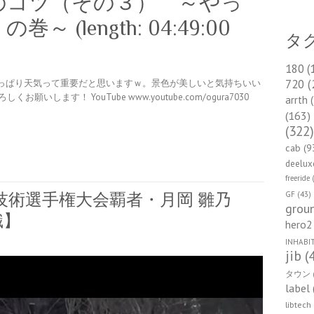
のコツ（その３） ～やっ
(length: 04:49:00
タ
180
(
720
(
っぱり天気って重要だと思いますｗ。景色が美しいと気持ちいい
します！ YouTube www.youtube.com/ogura7030
arrth
(
(163)
(322
cab
(9
deelux
freeride
(
GF
(43)
技術選手権大会覇者・月岡 雛乃
groun
識】
hero2
INHABI
jib
(
タウン
label
libtech