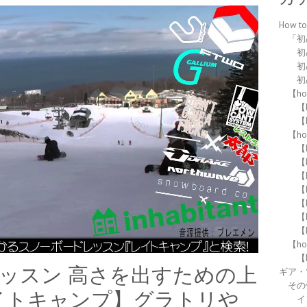
How 
「初
初
初
初
【h
【h
【h
【h
【
【
【
【
【
【
【
【h
【
レッスン 高さを出すための上
ギア・
その
イトキャンプ】グラトリや
イ