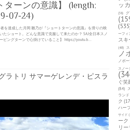
ーンの意識】 (length:
ッ
グ
19-07-24)
(38)
(15
(535
覇者を達成した月岡 雛乃が『ショートターンの意識』を滑りの映
ーフィ
いたショート。どんな意識で克服して来たのか？ SAJ全日本スノ
スキ
ターンで心掛けていること】 https://youtu.b…
(48)
ス
ノ
ノボー
スノー
(34
 グラトリ サマーゲレンデ・ピスラ
ぐ笑
(84)
ランド
ク
(17
ハー
サイド
(
ーク
リー