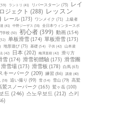
レイ
(59)
リバースターン
(73)
ラントリ
(41)
レッスン
ロジェクト
(288)
)
レール
(173)
ワンメイク
(71)
上級者
全日本ウィンタースポ
上達
(41)
中野ジーザス
(38)
初心者
(399)
動画
(154)
門学校
(50)
单板滑雪
(174)
單板滑雪
(173)
(52)
地形遊び
(75)
基礎
(54)
山本凌
)
子供
(42)
日本
(202)
滑り方
法
(42)
梅澤直樹
(42)
滑雪
(174)
滑雪初體驗
(173)
滑雪團
滑雪場
(173)
滑雪板
(178)
白馬
(63)
スキーパーク
(209)
練習
(86)
講座
(40)
追い撮り
(99)
雪山
(79)
高鷲
雪
(54)
人
(38)
高鷲スノーパーク
(163)
鷲ヶ岳
(100)
보드
(246)
스노우보드
(212)
스키
86)