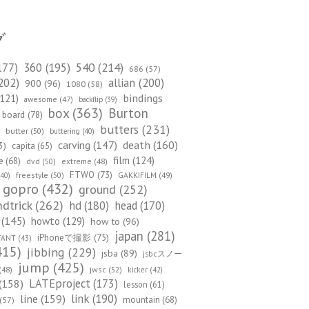
グ
540
(214)
177)
360
(195)
686
(57)
202)
allian
(200)
900
(96)
1080
(58)
bindings
121)
awesome
(47)
backflip
(39)
box
(363)
Burton
board
(78)
)
butters
(231)
butter
(50)
buttering
(40)
death
(160)
carving
(147)
3)
capita
(65)
film
(124)
e
(68)
dvd
(50)
extreme
(48)
FTWO
(73)
freestyle
(50)
GAKKIFILM
(49)
40)
gopro
(432)
ground
(252)
dtrick
(262)
hd
(180)
head
(170)
(145)
howto
(129)
how to
(96)
japan
(281)
iPhoneで撮影
(75)
TANT
(43)
415)
jibbing
(229)
jsba
(89)
jsbcスノー
jump
(425)
(48)
jwsc
(52)
kicker
(42)
(158)
LATEproject
(173)
lesson
(61)
line
(159)
link
(190)
mountain
(68)
(57)