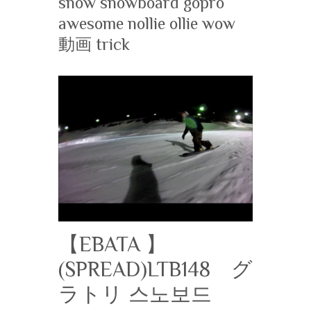
snow snowboard gopro
awesome nollie ollie wow
動画 trick
【EBATA 】
(SPREAD)LTB148 グ
ラトリ 스노보드