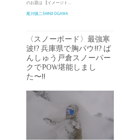
のお題は 【イメージト…
尾川慎二SHINJI OGAWA
〈スノーボード〉最強寒
波!? 兵庫県で胸パウ!!? ば
んしゅう戸倉スノーパー
クでPOW堪能しまし
た〜!!