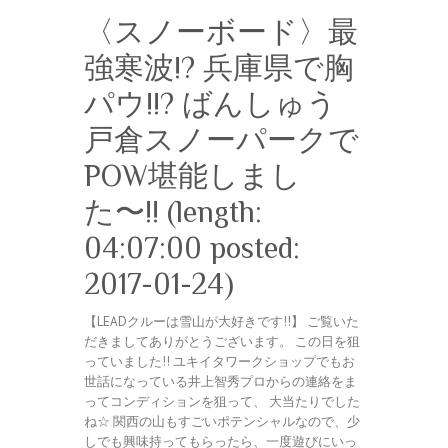
〈スノーボード〉最
強寒波!? 兵庫県で胸
パウ!!? ばんしゅう
戸倉スノーパークで
POW堪能しまし
た〜!! (length:
04:07:00 posted:
2017-01-24)
【LEADクルーは雪山が大好きです!!】 ご覧いた
だきましてありがとうございます。 この日を狙
っていました!! ユキイタワークショップでもお
世話になっている井上智秀プロからの連絡をま
ってコンディションを狙って、 大当たりでした
ね☆ 関西の山もすごいポテンシャルなので、少
しでも興味持ってもらったら、一度遊びにいっ