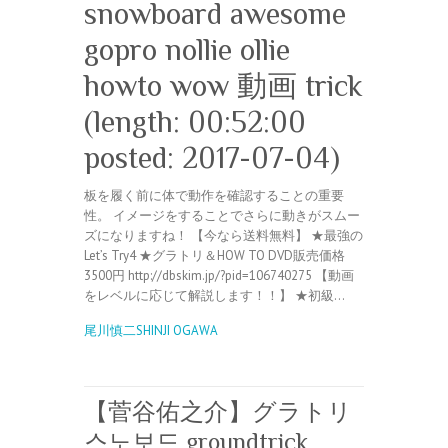
snowboard awesome
gopro nollie ollie
howto wow 動画 trick
(length: 00:52:00
posted: 2017-07-04)
板を履く前に体で動作を確認することの重要
性。 イメージをすることでさらに動きがスムー
ズになりますね！ 【今なら送料無料】 ★最強の
Let’s Try4 ★グラトリ＆HOW TO DVD販売価格
3500円 http://dbskim.jp/?pid=106740275 【動画
をレベルに応じて解説します！！】 ★初級…
尾川慎二SHINJI OGAWA
【菅谷佑之介】グラトリ
스노보드 groundtrick