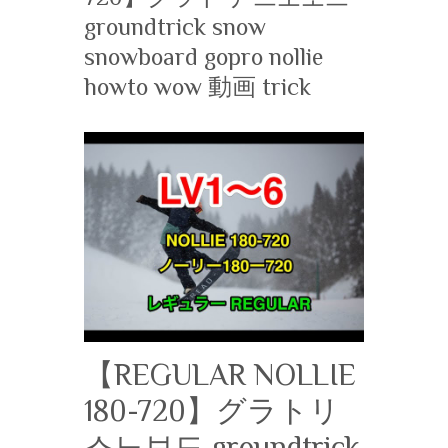
groundtrick snow
snowboard gopro nollie
howto wow 動画 trick
【REGULAR NOLLIE
180-720】グラトリ
스노보드 groundtrick