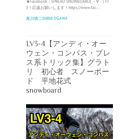
★Facebook：SPREAD SNOWBOARD( ・∀・) ｲｲ
ﾈ！応援お願いします！https://www.fac…
尾川慎二SHINJI OGAWA
LV3-4【アンディ・オー
ウェン・コンパス・プレ
ス系トリック集】グラト
リ 初心者 スノーボー
ド 平地花式
snowboard