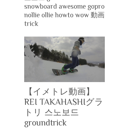
snowboard awesome gopro
nollie ollie howto wow 動画
trick
【イメトレ動画】
REI TAKAHASHIグラ
トリ 스노보드
groundtrick