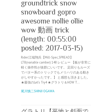
groundtrick snow
snowboard gopro
awesome nollie ollie
wow 動画 trick
(length: 00:55:00
posted: 2017-03-15)
Rider:江端翔兵【Mill-Spec,SPREAD】
LTB(variable camber) 148 レビュー 【板が非常に
軽く操作性が抜群にいいです。 足回りもルーズ
でバター系のトリックでもメリハリのある動き
がしやすかったです。】 と感想も頂きました。
★最強のLet’s Try4 ★グラトリ＆HOW T…
尾川慎二SHINJI OGAWA
グラトリ【平地と斜面で