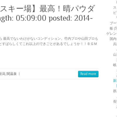
関温泉スキー場】最高！晴パウダ
ス
ビ
 05:09:00 posted: 2014-
ブー
板
(3
ゲレン
ら 最高でないわけがないコンディション。竹内プロや山田プロも
国内
とすばらしくてこれ以上のできごとがあるでしょうか！！ＢＧＭ
兵
山
岐
新潟
,
関温泉
|
Read more
新
群
長