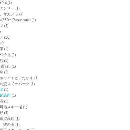
BMZ
(1)
タンサー
(1)
デオカメラ
(1)
W850M(Panasonic)
(1)
ツ
(3)
)
デ
(10)
(9)
庫
(1)
ハチ北
(1)
形
(1)
湯殿山
(1)
阜
(2)
ホワイトピアたかす
(1)
高鷲スノーパーク
(1)
潟
(1)
関温泉
(1)
馬
(1)
川場スキー場
(1)
野
(3)
志賀高原
(1)
熊の湯
(1)