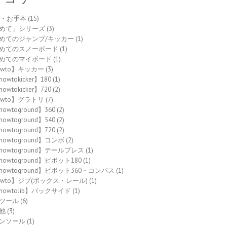
to・お手本
(15)
めて」シリーズ
(3)
めてのジャンプ/キッカー
(1)
めてのスノーボード
(1)
めてのマイボード
(1)
owto】キッカー
(3)
owtokicker】180
(1)
owtokicker】720
(2)
owto】グラトリ
(7)
howtoground】360
(2)
howtoground】540
(2)
howtoground】720
(2)
howtoground】コンボ
(2)
howtoground】テールプレス
(1)
howtoground】ピボット180
(1)
howtoground】ピボット360・コンパス
(1)
owto】ジブ(ボックス・レール)
(1)
howtoJib】バックサイド
(1)
ツール
(6)
他
(3)
ンソール
(1)