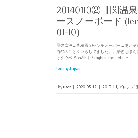
20140110②【
ースノーボード (length:
01-10)
最強寒波→夜積雪60センチオーバー→あおぞ
当然のごとくいらしてました。。景色もほん
はタウベでonAIR中の[right in front of me
tommydjapan
By
user
|
2020-05-17
|
2013-14
,
ゲレンデ
,