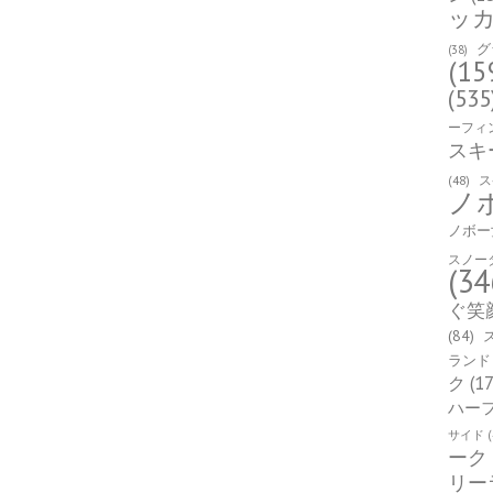
ッ
グ
(38)
(15
(535
ーフィ
スキ
(48)
ス
ノ
ノボー
スノー
(34
ぐ笑
(84)
ランド
ク
(17
ハー
サイド
(
ーク
リー