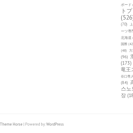
ボード
トプ
(526
(70)
ーツ専
北海道
国際
(42
(48)
方
(96)
(173)
竜王
谷口尊
(84)
스노
장
(1
Theme Horse
| Powered by:
WordPress