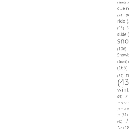
ninetyt
ollie
(
p
(54)
ride
(
s
(93)
slide
(
sn
(106)
Snowbo
(Sport)
(
(165)
t
(62)
(43
wint
ア
(38)
ビタン
タース
ク
(61)
(41)
ン
(1