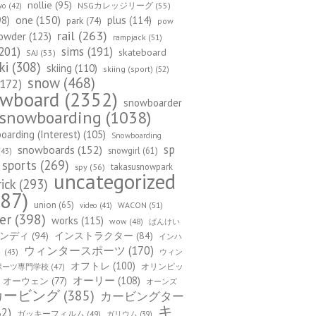
nollie
(95)
NSGカレッジリーグ
(55)
wo
(42)
one
(150)
98)
plus
(114)
park
(74)
pow
rail
(263)
owder
(123)
rampjack
(51)
201)
sims
(191)
skateboard
SAJ
(53)
ki
(308)
skiing
(110)
skiing (sport)
(52)
snow
(468)
172)
owboard
(2352)
snowboarder
snowboarding
(1038)
arding (Interest)
(105)
Snowboarding
sp
snowboards
(152)
snowgirl
(61)
43)
sports
(269)
takasusnowpark
spy
(56)
uncategorized
rick
(293)
87)
union
(65)
WACON
(51)
video
(41)
er
(398)
works
(115)
wow
(48)
ばんけい
ンディ
(94)
インストラクター
(84)
インハ
ウィンタースポーツ
(170)
ウィン
ト
(43)
オフトレ
(100)
オリンピッ
ポーツ専門学校
(47)
オーリー
(108)
オーウェン
(77)
オーンズ
カービング
(385)
カービングター
キ
82)
ガッキーフィルム
(49)
ガリウム
(39)