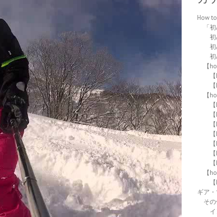
How 
「初
初
初
初
【h
【h
【h
【h
【
【
【
【
【
【
【
【h
【
ギア・
その
イ