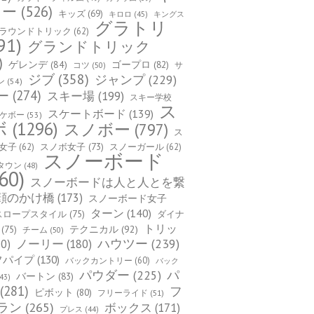
カー
(526)
キッズ
(69)
キロロ
(45)
キングス
グラトリ
ラウンドトリック
(62)
91)
グランドトリック
)
ゲレンデ
(84)
ゴープロ
(82)
コツ
(50)
サ
ジブ
(358)
ジャンプ
(229)
ン
(54)
ー
(274)
スキー場
(199)
スキー学校
ス
スケートボード
(139)
ケボー
(53)
ボ
(1296)
スノボー
(797)
ス
女子
(62)
スノボ女子
(73)
スノーガール
(62)
スノーボード
タウン
(48)
60)
スノーボードは人と人とを繋
顔のかけ橋
(173)
スノーボード女子
ターン
(140)
スロープスタイル
(75)
ダイナ
トリッ
(75)
テクニカル
(92)
チーム
(50)
ハウツー
(239)
0)
ノーリー
(180)
フパイプ
(130)
バックカントリー
(60)
バック
パ
パウダー
(225)
バートン
(83)
43)
(281)
フ
ピボット
(80)
フリーライド
(51)
ラン
(265)
ボックス
(171)
プレス
(44)