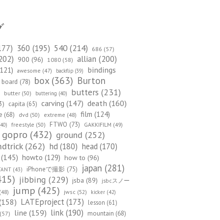
グ
540
(214)
177)
360
(195)
686
(57)
202)
allian
(200)
900
(96)
1080
(58)
bindings
121)
awesome
(47)
backflip
(39)
box
(363)
Burton
board
(78)
)
butters
(231)
butter
(50)
buttering
(40)
death
(160)
carving
(147)
3)
capita
(65)
film
(124)
e
(68)
dvd
(50)
extreme
(48)
FTWO
(73)
freestyle
(50)
GAKKIFILM
(49)
40)
gopro
(432)
ground
(252)
dtrick
(262)
hd
(180)
head
(170)
(145)
howto
(129)
how to
(96)
japan
(281)
iPhoneで撮影
(75)
TANT
(43)
415)
jibbing
(229)
jsba
(89)
jsbcスノー
jump
(425)
(48)
jwsc
(52)
kicker
(42)
(158)
LATEproject
(173)
lesson
(61)
line
(159)
link
(190)
mountain
(68)
(57)