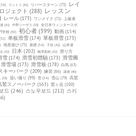
レイ
(59)
リバースターン
(73)
ラントリ
(41)
レッスン
ロジェクト
(288)
)
レール
(173)
ワンメイク
(71)
上級者
全日本ウィンタースポ
上達
(41)
中野ジーザス
(38)
初心者
(399)
動画
(154)
門学校
(50)
单板滑雪
(174)
單板滑雪
(173)
(52)
地形遊び
(75)
基礎
(54)
山本凌
)
子供
(42)
日本
(202)
滑り方
法
(42)
梅澤直樹
(42)
滑雪
(174)
滑雪初體驗
(173)
滑雪團
滑雪場
(173)
滑雪板
(178)
白馬
(63)
スキーパーク
(209)
練習
(86)
講座
(40)
追い撮り
(99)
雪山
(79)
高鷲
雪
(54)
人
(38)
高鷲スノーパーク
(163)
鷲ヶ岳
(100)
보드
(246)
스노우보드
(212)
스키
86)