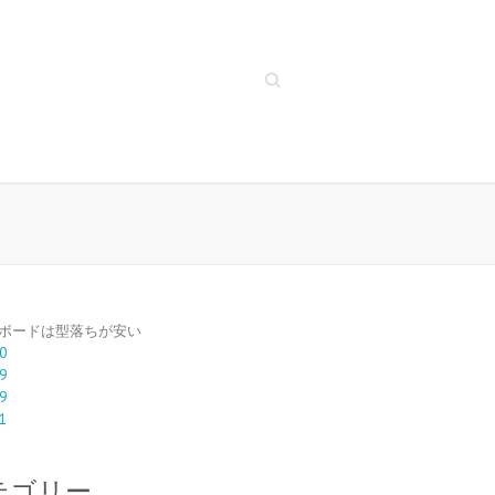
Search
ボードは型落ちが安い
0
9
9
1
テゴリー