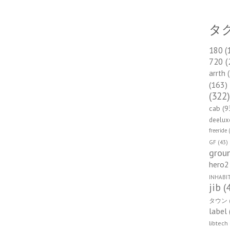
タ
180
(
720
(
arrth
(
(163)
(322
cab
(9
deelux
freeride
(
GF
(43)
groun
hero2
INHABI
jib
(
タウン
label
libtech