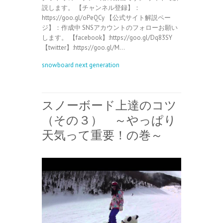
説します。 【チャンネル登録】：
https://goo.gl/oPeQCy 【公式サイト解説ペー
ジ】：作成中 SNSアカウントのフォローお願い
します。 【facebook】:https://goo.gl/Dq83SY
【twitter】:https://goo.gl/M…
snowboard next generation
スノーボード上達のコツ
（その３） ～やっぱり
天気って重要！の巻～