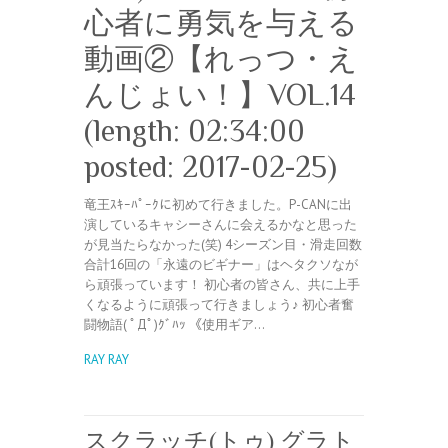
心者に勇気を与える
動画②【れっつ・え
んじょい！】VOL.14
(length: 02:34:00
posted: 2017-02-25)
竜王ｽｷｰﾊﾟｰｸに初めて行きました。P-CANに出
演しているキャシーさんに会えるかなと思った
が見当たらなかった(笑) 4シーズン目・滑走回数
合計16回の「永遠のビギナー」はヘタクソなが
ら頑張っています！ 初心者の皆さん、共に上手
くなるように頑張って行きましょう♪ 初心者奮
闘物語( ﾟДﾟ)ｸﾞﾊｯ 《使用ギア…
RAY RAY
スクラッチ(トゥ) グラト