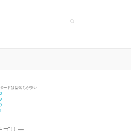
Search
ボードは型落ちが安い
0
9
9
1
テゴリー