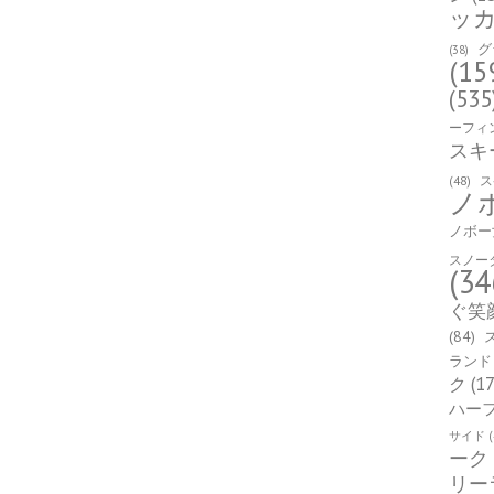
ッ
グ
(38)
(15
(535
ーフィ
スキ
(48)
ス
ノ
ノボー
スノー
(34
ぐ笑
(84)
ランド
ク
(17
ハー
サイド
(
ーク
リー