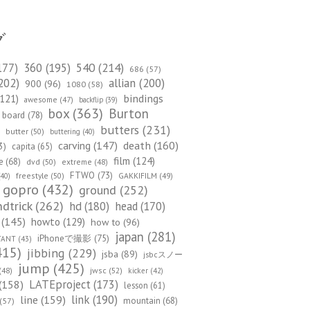
グ
540
(214)
177)
360
(195)
686
(57)
202)
allian
(200)
900
(96)
1080
(58)
bindings
121)
awesome
(47)
backflip
(39)
box
(363)
Burton
board
(78)
)
butters
(231)
butter
(50)
buttering
(40)
death
(160)
carving
(147)
3)
capita
(65)
film
(124)
e
(68)
dvd
(50)
extreme
(48)
FTWO
(73)
freestyle
(50)
GAKKIFILM
(49)
40)
gopro
(432)
ground
(252)
dtrick
(262)
hd
(180)
head
(170)
(145)
howto
(129)
how to
(96)
japan
(281)
iPhoneで撮影
(75)
TANT
(43)
415)
jibbing
(229)
jsba
(89)
jsbcスノー
jump
(425)
(48)
jwsc
(52)
kicker
(42)
(158)
LATEproject
(173)
lesson
(61)
line
(159)
link
(190)
mountain
(68)
(57)