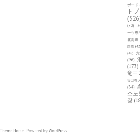
ボード
トプ
(526
(70)
ーツ専
北海道
国際
(42
(48)
方
(96)
(173)
竜王
谷口尊
(84)
스노
장
(1
Theme Horse
| Powered by:
WordPress