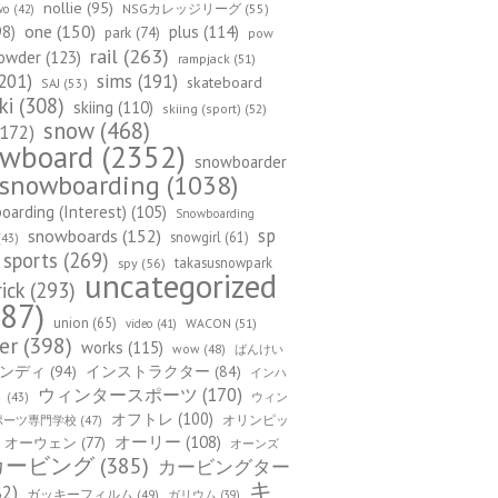
nollie
(95)
NSGカレッジリーグ
(55)
wo
(42)
one
(150)
98)
plus
(114)
park
(74)
pow
rail
(263)
owder
(123)
rampjack
(51)
201)
sims
(191)
skateboard
SAJ
(53)
ki
(308)
skiing
(110)
skiing (sport)
(52)
snow
(468)
172)
owboard
(2352)
snowboarder
snowboarding
(1038)
arding (Interest)
(105)
Snowboarding
sp
snowboards
(152)
snowgirl
(61)
43)
sports
(269)
takasusnowpark
spy
(56)
uncategorized
rick
(293)
87)
union
(65)
WACON
(51)
video
(41)
er
(398)
works
(115)
wow
(48)
ばんけい
ンディ
(94)
インストラクター
(84)
インハ
ウィンタースポーツ
(170)
ウィン
ト
(43)
オフトレ
(100)
オリンピッ
ポーツ専門学校
(47)
オーリー
(108)
オーウェン
(77)
オーンズ
カービング
(385)
カービングター
キ
82)
ガッキーフィルム
(49)
ガリウム
(39)