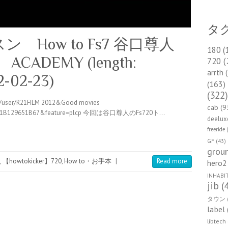
タ
How to Fs7 谷口尊人
180
(
ACADEMY (length:
720
(
arrth
(
2-02-23)
(163)
(322
om/user/R21FILM 2012&Good movies
cab
(9
PLE0B181B129651B67&feature=plcp 今回は谷口尊人のFs720ト…
deelux
freeride
(
GF
(43)
groun
,
【howtokicker】720
,
How to・お手本
|
Read more
hero2
INHABI
jib
(
タウン
label
libtech