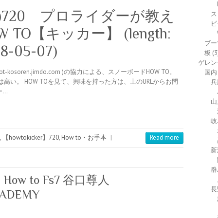
)720 プロライダーが教え
ス
ビ
O【キッカー】 (length:
ブー
18-05-07)
板
(3
ゲレン
://woot-kosoren.jimdo.com )の協力による、スノーボードHOW TO。
国内
い。 HOW TOを見て、興味を持った方は、上のURLからお問
兵
ー…
山
岐
,
【howtokicker】720
,
How to・お手本
|
Read more
新
群
 to Fs7 谷口尊人
長
CADEMY