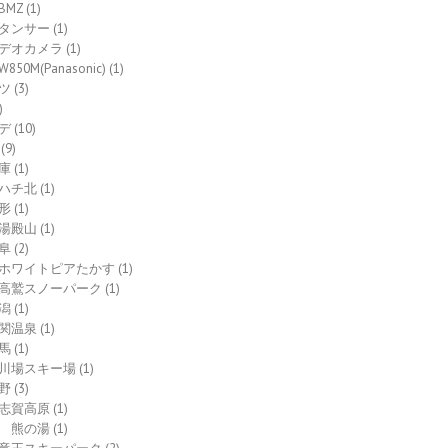
BMZ
(1)
タンサー
(1)
デオカメラ
(1)
W850M(Panasonic)
(1)
ツ
(3)
)
デ
(10)
(9)
庫
(1)
ハチ北
(1)
形
(1)
湯殿山
(1)
阜
(2)
ホワイトピアたかす
(1)
高鷲スノーパーク
(1)
潟
(1)
関温泉
(1)
馬
(1)
川場スキー場
(1)
野
(3)
志賀高原
(1)
熊の湯
(1)