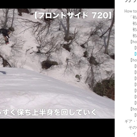
How 
「初
初
初
初
【h
【h
【h
【h
【
【
【
【
【
【
【
【h
【
ギア・
その
イ