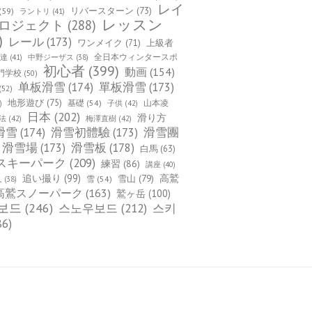
レイ
(59)
リバースターン
(73)
ラントリ
(41)
レッスン
ロジェクト
(288)
)
レール
(173)
ワンメイク
(71)
上級者
全日本ウィンタースポ
上達
(41)
中野ジーザス
(38)
初心者
(399)
動画
(154)
門学校
(50)
单板滑雪
(174)
單板滑雪
(173)
(52)
地形遊び
(75)
基礎
(54)
山本凌
)
子供
(42)
日本
(202)
滑り方
法
(42)
梅澤直樹
(42)
滑雪
(174)
滑雪初體驗
(173)
滑雪團
滑雪場
(173)
滑雪板
(178)
白馬
(63)
スキーパーク
(209)
練習
(86)
講座
(40)
追い撮り
(99)
雪山
(79)
高鷲
雪
(54)
人
(38)
高鷲スノーパーク
(163)
鷲ヶ岳
(100)
보드
(246)
스노우보드
(212)
스키
86)