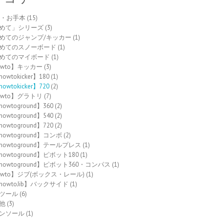
to・お手本
(15)
めて」シリーズ
(3)
めてのジャンプ/キッカー
(1)
めてのスノーボード
(1)
めてのマイボード
(1)
owto】キッカー
(3)
owtokicker】180
(1)
owtokicker】720
(2)
owto】グラトリ
(7)
howtoground】360
(2)
howtoground】540
(2)
howtoground】720
(2)
howtoground】コンボ
(2)
howtoground】テールプレス
(1)
howtoground】ピボット180
(1)
howtoground】ピボット360・コンパス
(1)
owto】ジブ(ボックス・レール)
(1)
howtoJib】バックサイド
(1)
ツール
(6)
他
(3)
ンソール
(1)