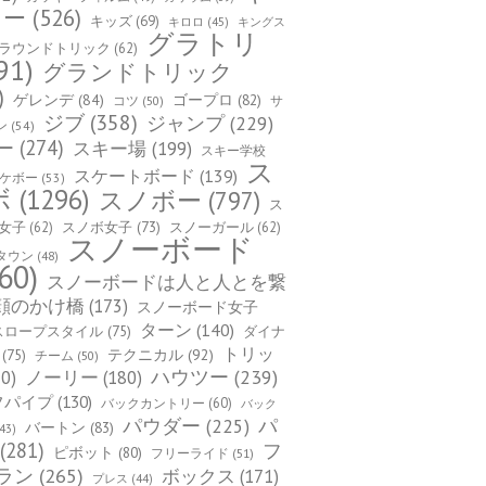
カー
(526)
キッズ
(69)
キロロ
(45)
キングス
グラトリ
ラウンドトリック
(62)
91)
グランドトリック
)
ゲレンデ
(84)
ゴープロ
(82)
コツ
(50)
サ
ジブ
(358)
ジャンプ
(229)
ン
(54)
ー
(274)
スキー場
(199)
スキー学校
ス
スケートボード
(139)
ケボー
(53)
ボ
(1296)
スノボー
(797)
ス
女子
(62)
スノボ女子
(73)
スノーガール
(62)
スノーボード
タウン
(48)
60)
スノーボードは人と人とを繋
顔のかけ橋
(173)
スノーボード女子
ターン
(140)
スロープスタイル
(75)
ダイナ
トリッ
(75)
テクニカル
(92)
チーム
(50)
ハウツー
(239)
0)
ノーリー
(180)
フパイプ
(130)
バックカントリー
(60)
バック
パ
パウダー
(225)
バートン
(83)
43)
(281)
フ
ピボット
(80)
フリーライド
(51)
ラン
(265)
ボックス
(171)
プレス
(44)