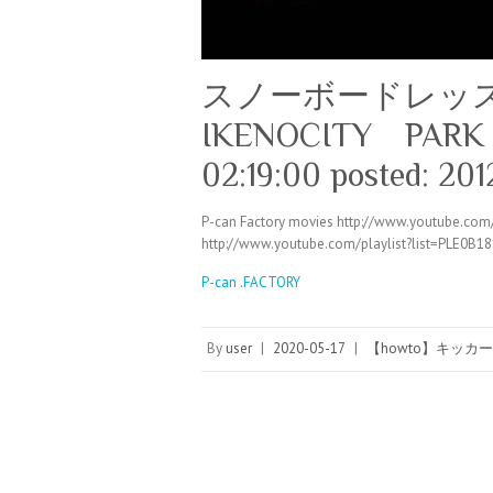
スノーボードレッスン 
IKENOCITY PARK 
02:19:00 posted: 201
P-can Factory movies http://www.youtube.c
http://www.youtube.com/playlist?list=
P-can .FACTORY
By
user
|
2020-05-17
|
【howto】キッカー