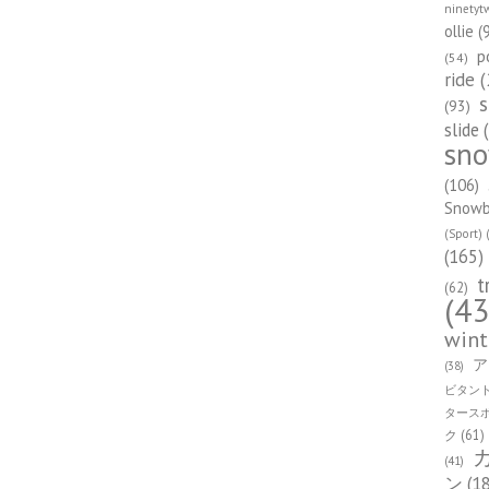
ninetyt
ollie
(
p
(54)
ride
(
s
(93)
slide
(
sn
(106)
Snowbo
(Sport)
(
(165)
t
(62)
(43
wint
ア
(38)
ビタン
タース
ク
(61)
(41)
ン
(1