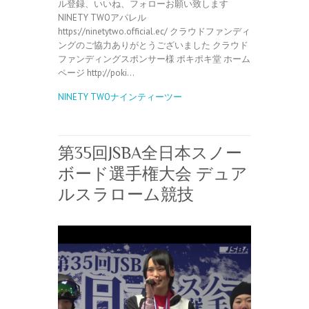
ル登録、いいね、フォローお願い致します
NINETY TWOアパレル
https://ninetytwo.official.ec/ クラウドファンディ
ングのご協力ありがとうございました クラウド
ファンディングスポンサー様 ポキポキ堂 ホーム
ページ http://poki…
NINETY TWOナインティーツー
第35回JSBA全日本スノー
ボード選手権大会 デュア
ルスラローム競技