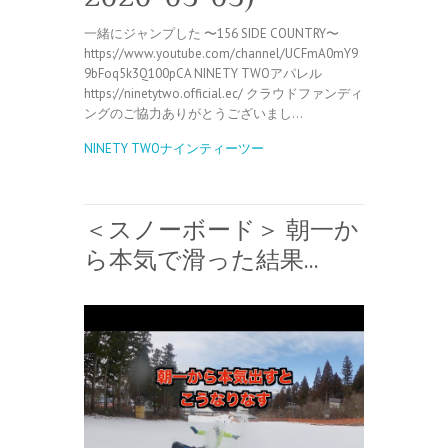
一緒にジャンプした 〜156 SIDE COUNTRY〜
https://www.youtube.com/channel/UCFmA0mY9
9bFoq5k3Q100pCA NINETY TWOアパレル
https://ninetytwo.official.ec/ クラウドファンディ
ングのご協力ありがとうございまし…
NINETY TWOナインティーツー
＜スノーボード＞ 朝一か
ら本気で滑った結果…