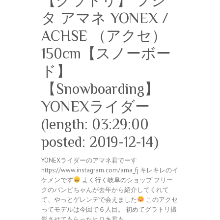
【グラトリ】 フジ
タ アマネ YONEX /
ACHSE （アクセ）
150cm【スノーボー
ド】
【Snowboarding】
YONEXライダー
(length: 03:29:00
posted: 2019-12-14)
YONEXライダーのアマネ君でーす
https://www.instagram.com/ama_fj キレキレのイ
ケメンです
よく行く岐阜のショップ フリー
クのバンビちゃんが去年から紹介してくれて
て、やっとゲレンデで会えました
このアクセ
ってモデルは今回で６人目。 初めてグラトリ撮
影させてもらったヒロキ君も…