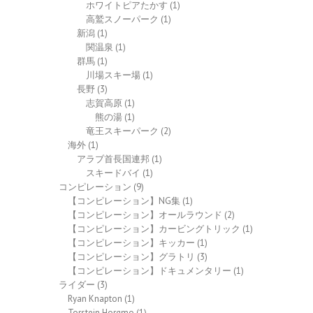
ホワイトピアたかす
(1)
高鷲スノーパーク
(1)
新潟
(1)
関温泉
(1)
群馬
(1)
川場スキー場
(1)
長野
(3)
志賀高原
(1)
熊の湯
(1)
竜王スキーパーク
(2)
海外
(1)
アラブ首長国連邦
(1)
スキードバイ
(1)
コンピレーション
(9)
【コンピレーション】NG集
(1)
【コンピレーション】オールラウンド
(2)
【コンピレーション】カービングトリック
(1)
【コンピレーション】キッカー
(1)
【コンピレーション】グラトリ
(3)
【コンピレーション】ドキュメンタリー
(1)
ライダー
(3)
Ryan Knapton
(1)
Torstein Horgmo
(1)