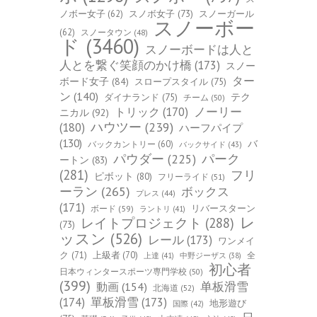
ノボー女子
(62)
スノボ女子
(73)
スノーガール
スノーボー
(62)
スノータウン
(48)
ド
(3460)
スノーボードは人と
人とを繋ぐ笑顔のかけ橋
(173)
スノー
ター
ボード女子
(84)
スロープスタイル
(75)
ン
(140)
ダイナランド
(75)
テク
チーム
(50)
トリック
(170)
ノーリー
ニカル
(92)
ハウツー
(239)
(180)
ハーフパイプ
(130)
バ
バックカントリー
(60)
バックサイド
(43)
パーク
パウダー
(225)
ートン
(83)
(281)
フリ
ピボット
(80)
フリーライド
(51)
ーラン
(265)
ボックス
プレス
(44)
(171)
ボード
(59)
リバースターン
ラントリ
(41)
レ
レイトプロジェクト
(288)
(73)
ッスン
(526)
レール
(173)
ワンメイ
ク
(71)
上級者
(70)
全
上達
(41)
中野ジーザス
(38)
初心者
日本ウィンタースポーツ専門学校
(50)
(399)
单板滑雪
動画
(154)
北海道
(52)
(174)
單板滑雪
(173)
地形遊び
国際
(42)