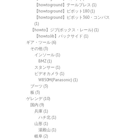
【howtoground】テールプレス
(1)
【howtoground】ピボット180
(1)
【howtoground】ピボット360・コンパス
(1)
【howto】ジブ(ボックス・レール)
(1)
【howtoJib】バックサイド
(1)
ギア・ツール
(6)
その他
(3)
インソール
(1)
BMZ
(1)
スタンサー
(1)
ビデオカメラ
(1)
W850M(Panasonic)
(1)
ブーツ
(3)
板
(3)
ゲレンデ
(10)
国内
(9)
兵庫
(1)
ハチ北
(1)
山形
(1)
湯殿山
(1)
岐阜
(2)