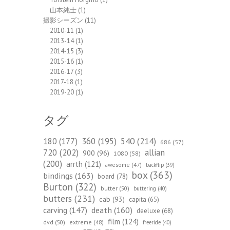
山本純士
(1)
撮影シーズン
(11)
2010-11
(1)
2013-14
(1)
2014-15
(3)
2015-16
(1)
2016-17
(3)
2017-18
(1)
2019-20
(1)
タグ
540
(214)
180
(177)
360
(195)
686
(57)
720
(202)
allian
900
(96)
1080
(58)
(200)
arrth
(121)
awesome
(47)
backflip
(39)
box
(363)
bindings
(163)
board
(78)
Burton
(322)
butter
(50)
buttering
(40)
butters
(231)
cab
(93)
capita
(65)
death
(160)
carving
(147)
deeluxe
(68)
film
(124)
dvd
(50)
extreme
(48)
freeride
(40)