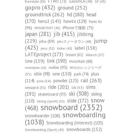
FTWO
(73)
freestyle
(50)
GAKKIFILM
(49)
GF
(43)
gopro
(432)
ground
(252)
groundtrick
(262)
hd
(180)
head
(170)
hero2
(145)
howto
(129)
how to
(96)
iPhoneで撮影
(75)
INHABITANT
(43)
jib
(415)
japan
(281)
jibbing
jump
(229)
jsba
(89)
jsbcスノータウン
(48)
(425)
label
(158)
jwsc
(52)
kicker
(42)
LATEproject
(173)
lesson
(61)
libtech
(57)
line
(159)
link
(190)
mountain
(68)
nollie
(95)
NSGカレッジリーグ
ninetytwo
(42)
one
(150)
ollie
(98)
plus
park
(74)
(55)
rail
(263)
(114)
powder
(123)
pow
(54)
ride
(201)
sims
rampjack
(51)
SAJ
(53)
ski
(308)
(191)
skiing
skateboard
(93)
snow
slide
(172)
(110)
skiing (sport)
(52)
snowboard
(2352)
(468)
snowboarding
snowboarder
(106)
(1038)
Snowboarding (Interest)
(105)
snowboards
(152)
Snowboarding (Sport)
(43)