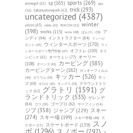
sports
(269)
sp
(165)
snowgirl
(61)
spy
trick
(293)
takasusnowpark
(62)
(56)
uncategorized
(4387)
winter
union
(65)
WACON
(51)
video
(41)
(398)
works
(115)
ア
wow
(48)
ばんけい
(38)
ンディ
(94)
インストラクター
(84)
インハビ
ウィンタースポーツ
(170)
ウィ
タント
(43)
オフトレ
(100)
オリ
ンタースポーツ専門学校
(47)
オーリー
オーウェン
(77)
ンピック
(61)
カービング
(385)
(108)
オーンズ
(41)
カービングターン
(182)
ガッキーフィルム
キッカー
(526)
キッ
(49)
ガリウム
(39)
ズ
(69)
グラウンドトリ
キロロ
(45)
キングス
(38)
グラトリ
(1591)
グ
ック
(62)
ランドトリック
(535)
ゲレンデ
(84)
ゴープロ
(82)
コツ
(50)
サーフィン
(54)
ジブ
(358)
スキー
ジャンプ
(229)
(274)
スキー場
(199)
スキー学校
(48)
ス
スノ
スケートボード
(139)
ケボー
(53)
ボ
(1296)
スノボー
(797)
ス