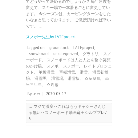
てどうやって決めるのでしょうか？ 毎年角度を
変えて、スキー場で一本滑るごとに変更してい
ます。 今シーズンは、カービングターンをした
いなぁと思っております。 ご教授頂ければ幸い
です。 …
スノボー先生by LATEproject
Tagged on:
groundtrick
,
LATEproject
,
snowboard
,
uncategorized
,
グラトリ
,
スノ
ーボード
,
スノーボードは人と人とを繋ぐ笑顔
のかけ橋
,
スノボ
,
スノボー
,
レイトプロジェ
クト
,
单板滑雪
,
單板滑雪
,
滑雪
,
滑雪初體
驗
,
滑雪團
,
滑雪場
,
滑雪板
,
스노보드
,
스
노우보드
,
스키장
By
user
|
2020-05-17
|
←
マジで激変‥これはもうキャシーさんじ
ゃ無い‥スノーボード動画竜王シルブプレ7-
5