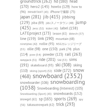
groundtrick
(262)
hd
(180)
head
(170)
hero2
(145)
howto
(129)
how to
(96)
iPhoneで撮影
(75)
INHABITANT
(43)
jib
(415)
japan
(281)
jibbing
jump
(229)
jsba
(89)
jsbcスノータウン
(48)
(425)
label
(158)
jwsc
(52)
kicker
(42)
LATEproject
(173)
lesson
(61)
libtech
(57)
line
(159)
link
(190)
mountain
(68)
nollie
(95)
NSGカレッジリーグ
ninetytwo
(42)
one
(150)
ollie
(98)
plus
park
(74)
(55)
rail
(263)
(114)
powder
(123)
pow
(54)
ride
(201)
sims
rampjack
(51)
SAJ
(53)
ski
(308)
(191)
skiing
skateboard
(93)
snow
slide
(172)
(110)
skiing (sport)
(52)
snowboard
(2352)
(468)
snowboarding
snowboarder
(106)
(1038)
Snowboarding (Interest)
(105)
snowboards
(152)
Snowboarding (Sport)
(43)
sports
(269)
sp
(165)
snowgirl
(61)
spy
trick
(293)
takasusnowpark
(62)
(56)