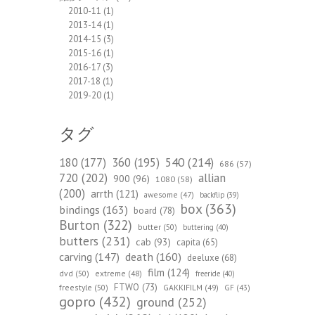
2010-11
(1)
2013-14
(1)
2014-15
(3)
2015-16
(1)
2016-17
(3)
2017-18
(1)
2019-20
(1)
タグ
540
(214)
180
(177)
360
(195)
686
(57)
720
(202)
allian
900
(96)
1080
(58)
(200)
arrth
(121)
awesome
(47)
backflip
(39)
box
(363)
bindings
(163)
board
(78)
Burton
(322)
butter
(50)
buttering
(40)
butters
(231)
cab
(93)
capita
(65)
death
(160)
carving
(147)
deeluxe
(68)
film
(124)
dvd
(50)
extreme
(48)
freeride
(40)
FTWO
(73)
freestyle
(50)
GAKKIFILM
(49)
GF
(43)
gopro
(432)
ground
(252)