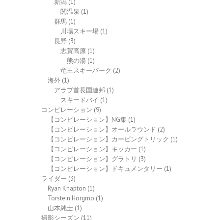
新潟
(1)
関温泉
(1)
群馬
(1)
川場スキー場
(1)
長野
(3)
志賀高原
(1)
熊の湯
(1)
竜王スキーパーク
(2)
海外
(1)
アラブ首長国連邦
(1)
スキードバイ
(1)
コンピレーション
(9)
【コンピレーション】NG集
(1)
【コンピレーション】オールラウンド
(2)
【コンピレーション】カービングトリック
(1)
【コンピレーション】キッカー
(1)
【コンピレーション】グラトリ
(3)
【コンピレーション】ドキュメンタリー
(1)
ライダー
(3)
Ryan Knapton
(1)
Torstein Horgmo
(1)
山本純士
(1)
撮影シーズン
(11)