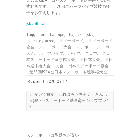
第33回JSBA全日本スノーボード選手権大会の公
式動画です。3月20日­のハーフパイプ競技の様
子をお伝えします。
jsbaofficial
Tagged on:
halfpipe
,
hp
,
JS
,
jsba
,
uncategorized
,
スノーボード
,
スノーボード
協会
,
スノーボード大会
,
スノボー
,
スノボー
大会
,
ハーフパイプ
,
パイプ
,
全日本
,
全日
本スノーボード選手権大会
,
全日本大会
,
全日
本選手権大会
,
大会
,
日本スノーボード協会
,
第33回JSBA全日本スノーボード選手権大会
By
user
|
2020-05-17
|
←
マジで激変‥これはもうキャシーさんじ
ゃ無い‥スノーボード動画竜王シルブプレ7-
5
スノーボードは型落ちが安い