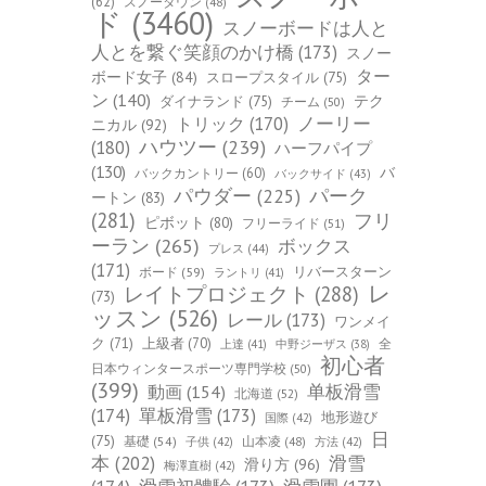
(62)
スノータウン
(48)
ド
(3460)
スノーボードは人と
人とを繋ぐ笑顔のかけ橋
(173)
スノー
ター
ボード女子
(84)
スロープスタイル
(75)
ン
(140)
ダイナランド
(75)
テク
チーム
(50)
トリック
(170)
ノーリー
ニカル
(92)
ハウツー
(239)
(180)
ハーフパイプ
(130)
バ
バックカントリー
(60)
バックサイド
(43)
パーク
パウダー
(225)
ートン
(83)
(281)
フリ
ピボット
(80)
フリーライド
(51)
ーラン
(265)
ボックス
プレス
(44)
(171)
ボード
(59)
リバースターン
ラントリ
(41)
レ
レイトプロジェクト
(288)
(73)
ッスン
(526)
レール
(173)
ワンメイ
ク
(71)
上級者
(70)
全
上達
(41)
中野ジーザス
(38)
初心者
日本ウィンタースポーツ専門学校
(50)
(399)
单板滑雪
動画
(154)
北海道
(52)
(174)
單板滑雪
(173)
地形遊び
国際
(42)
日
(75)
基礎
(54)
山本凌
(48)
子供
(42)
方法
(42)
本
(202)
滑雪
滑り方
(96)
梅澤直樹
(42)