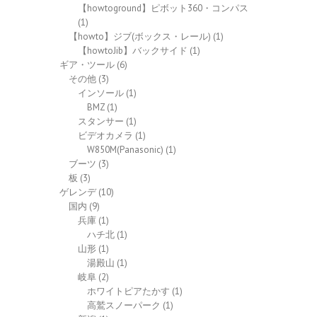
【howtoground】ピボット360・コンパス
(1)
【howto】ジブ(ボックス・レール)
(1)
【howtoJib】バックサイド
(1)
ギア・ツール
(6)
その他
(3)
インソール
(1)
BMZ
(1)
スタンサー
(1)
ビデオカメラ
(1)
W850M(Panasonic)
(1)
ブーツ
(3)
板
(3)
ゲレンデ
(10)
国内
(9)
兵庫
(1)
ハチ北
(1)
山形
(1)
湯殿山
(1)
岐阜
(2)
ホワイトピアたかす
(1)
高鷲スノーパーク
(1)