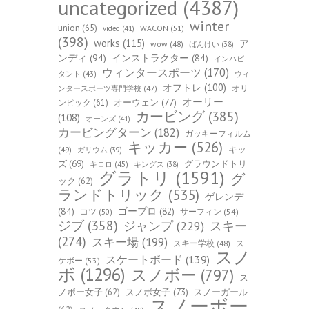
uncategorized
(4387)
winter
union
(65)
WACON
(51)
video
(41)
(398)
works
(115)
ア
wow
(48)
ばんけい
(38)
ンディ
(94)
インストラクター
(84)
インハビ
ウィンタースポーツ
(170)
ウィ
タント
(43)
オフトレ
(100)
オリ
ンタースポーツ専門学校
(47)
オーリー
オーウェン
(77)
ンピック
(61)
カービング
(385)
(108)
オーンズ
(41)
カービングターン
(182)
ガッキーフィルム
キッカー
(526)
キッ
(49)
ガリウム
(39)
ズ
(69)
グラウンドトリ
キロロ
(45)
キングス
(38)
グラトリ
(1591)
グ
ック
(62)
ランドトリック
(535)
ゲレンデ
(84)
ゴープロ
(82)
コツ
(50)
サーフィン
(54)
ジブ
(358)
スキー
ジャンプ
(229)
(274)
スキー場
(199)
スキー学校
(48)
ス
スノ
スケートボード
(139)
ケボー
(53)
ボ
(1296)
スノボー
(797)
ス
ノボー女子
(62)
スノボ女子
(73)
スノーガール
スノーボー