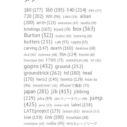
540
(214)
180
(177)
360
(195)
686
(57)
720
(202)
allian
900
(96)
1080
(58)
(200)
arrth
(121)
awesome
(47)
backflip
(39)
box
(363)
bindings
(163)
board
(78)
Burton
(322)
butter
(50)
buttering
(40)
butters
(231)
cab
(93)
capita
(65)
death
(160)
carving
(147)
deeluxe
(68)
film
(124)
dvd
(50)
extreme
(48)
freeride
(40)
FTWO
(73)
freestyle
(50)
GAKKIFILM
(49)
GF
(43)
gopro
(432)
ground
(252)
groundtrick
(262)
hd
(180)
head
(170)
hero2
(145)
howto
(129)
how to
(96)
iPhoneで撮影
(75)
INHABITANT
(43)
jib
(415)
japan
(281)
jibbing
jump
(229)
jsba
(89)
jsbcスノータウン
(48)
(425)
label
(158)
jwsc
(52)
kicker
(42)
LATEproject
(173)
lesson
(61)
libtech
(57)
line
(159)
link
(190)
mountain
(68)
nollie
(95)
NSGカレッジリーグ
ninetytwo
(42)