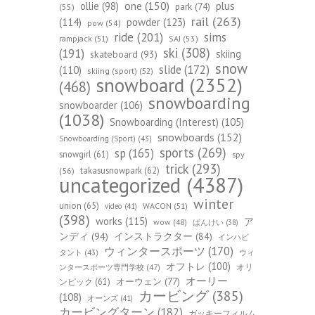
one
(150)
ollie
(98)
plus
park
(74)
(55)
rail
(263)
(114)
powder
(123)
pow
(54)
ride
(201)
sims
rampjack
(51)
SAJ
(53)
ski
(308)
(191)
skiing
skateboard
(93)
snow
slide
(172)
(110)
skiing (sport)
(52)
snowboard
(2352)
(468)
snowboarding
snowboarder
(106)
(1038)
Snowboarding (Interest)
(105)
snowboards
(152)
Snowboarding (Sport)
(43)
sports
(269)
sp
(165)
snowgirl
(61)
spy
trick
(293)
takasusnowpark
(62)
(56)
uncategorized
(4387)
winter
union
(65)
WACON
(51)
video
(41)
(398)
works
(115)
ア
wow
(48)
ばんけい
(38)
ンディ
(94)
インストラクター
(84)
インハビ
ウィンタースポーツ
(170)
ウィ
タント
(43)
オフトレ
(100)
オリ
ンタースポーツ専門学校
(47)
オーリー
オーウェン
(77)
ンピック
(61)
カービング
(385)
(108)
オーンズ
(41)
カービングターン
(182)
ガッキーフィルム