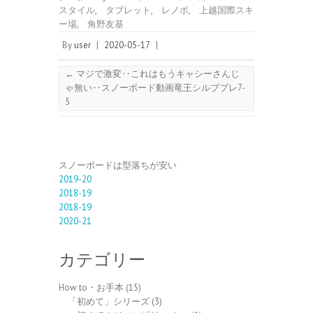
スタイル
,
タブレット
,
レノボ
,
上越国際スキ
ー場
,
角野友基
By
user
|
2020-05-17
|
←
マジで激変‥これはもうキャシーさんじ
ゃ無い‥スノーボード動画竜王シルブプレ7-
5
スノーボードは型落ちが安い
2019-20
2018-19
2018-19
2020-21
カテゴリー
How to・お手本
(15)
「初めて」シリーズ
(3)