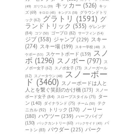
キッカー
(526)
キッ
(49)
ガリウム
(39)
ズ
(69)
グラウンドトリ
キロロ
(45)
キングス
(38)
グラトリ
(1591)
グ
ック
(62)
ランドトリック
(535)
ゲレンデ
(84)
ゴープロ
(82)
コツ
(50)
サーフィン
(54)
ジブ
(358)
スキー
ジャンプ
(229)
(274)
スキー場
(199)
スキー学校
(48)
ス
スノ
スケートボード
(139)
ケボー
(53)
ボ
(1296)
スノボー
(797)
ス
ノボー女子
(62)
スノボ女子
(73)
スノーガール
スノーボー
(62)
スノータウン
(48)
ド
(3460)
スノーボードは人と
人とを繋ぐ笑顔のかけ橋
(173)
スノー
ター
ボード女子
(84)
スロープスタイル
(75)
ン
(140)
ダイナランド
(75)
テク
チーム
(50)
トリック
(170)
ノーリー
ニカル
(92)
ハウツー
(239)
(180)
ハーフパイプ
(130)
バ
バックカントリー
(60)
バックサイド
(43)
パーク
パウダー
(225)
ートン
(83)