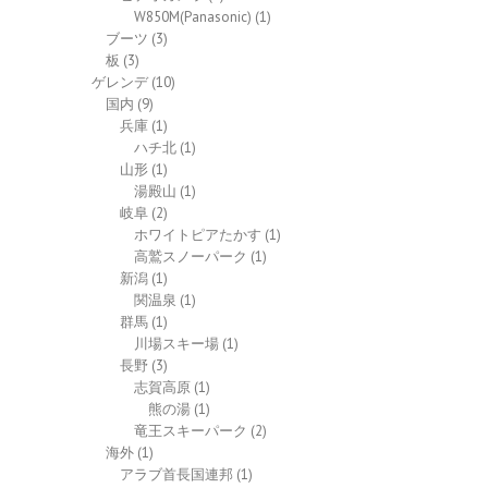
W850M(Panasonic)
(1)
ブーツ
(3)
板
(3)
ゲレンデ
(10)
国内
(9)
兵庫
(1)
ハチ北
(1)
山形
(1)
湯殿山
(1)
岐阜
(2)
ホワイトピアたかす
(1)
高鷲スノーパーク
(1)
新潟
(1)
関温泉
(1)
群馬
(1)
川場スキー場
(1)
長野
(3)
志賀高原
(1)
熊の湯
(1)
竜王スキーパーク
(2)
海外
(1)
アラブ首長国連邦
(1)