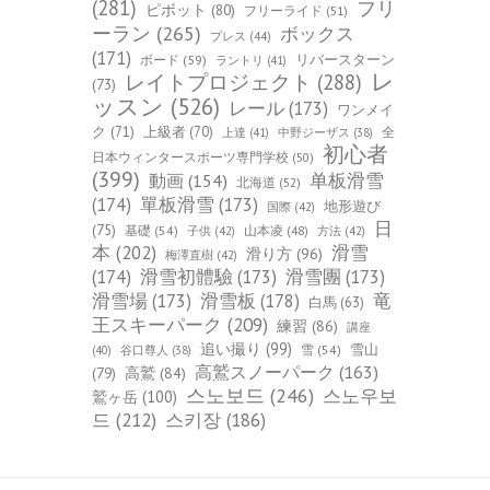
(281)
フリ
ピボット
(80)
フリーライド
(51)
ーラン
(265)
ボックス
プレス
(44)
(171)
ボード
(59)
リバースターン
ラントリ
(41)
レ
レイトプロジェクト
(288)
(73)
ッスン
(526)
レール
(173)
ワンメイ
ク
(71)
上級者
(70)
全
上達
(41)
中野ジーザス
(38)
初心者
日本ウィンタースポーツ専門学校
(50)
(399)
单板滑雪
動画
(154)
北海道
(52)
(174)
單板滑雪
(173)
地形遊び
国際
(42)
日
(75)
基礎
(54)
山本凌
(48)
子供
(42)
方法
(42)
本
(202)
滑雪
滑り方
(96)
梅澤直樹
(42)
(174)
滑雪初體驗
(173)
滑雪團
(173)
竜
滑雪場
(173)
滑雪板
(178)
白馬
(63)
王スキーパーク
(209)
練習
(86)
講座
追い撮り
(99)
雪山
雪
(54)
(40)
谷口尊人
(38)
高鷲スノーパーク
(163)
(79)
高鷲
(84)
스노보드
(246)
스노우보
鷲ヶ岳
(100)
드
(212)
스키장
(186)