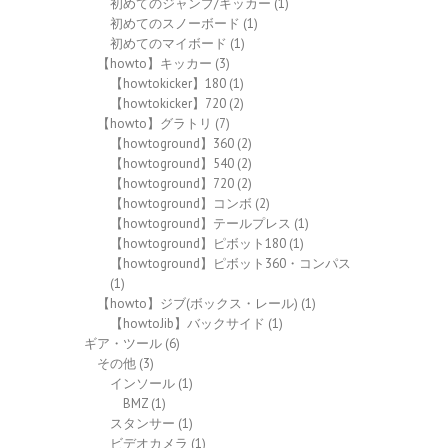
初めてのジャンプ/キッカー
(1)
初めてのスノーボード
(1)
初めてのマイボード
(1)
【howto】キッカー
(3)
【howtokicker】180
(1)
【howtokicker】720
(2)
【howto】グラトリ
(7)
【howtoground】360
(2)
【howtoground】540
(2)
【howtoground】720
(2)
【howtoground】コンボ
(2)
【howtoground】テールプレス
(1)
【howtoground】ピボット180
(1)
【howtoground】ピボット360・コンパス
(1)
【howto】ジブ(ボックス・レール)
(1)
【howtoJib】バックサイド
(1)
ギア・ツール
(6)
その他
(3)
インソール
(1)
BMZ
(1)
スタンサー
(1)
ビデオカメラ
(1)