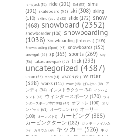
ride
(201)
sims
rampjack
(51)
SAJ
(53)
ski
(308)
(191)
skiing
skateboard
(93)
snow
slide
(172)
(110)
skiing (sport)
(52)
snowboard
(2352)
(468)
snowboarding
snowboarder
(106)
(1038)
Snowboarding (Interest)
(105)
snowboards
(152)
Snowboarding (Sport)
(43)
sports
(269)
sp
(165)
snowgirl
(61)
spy
trick
(293)
takasusnowpark
(62)
(56)
uncategorized
(4387)
winter
union
(65)
WACON
(51)
video
(41)
(398)
works
(115)
ア
wow
(48)
ばんけい
(38)
ンディ
(94)
インストラクター
(84)
インハビ
ウィンタースポーツ
(170)
ウィ
タント
(43)
オフトレ
(100)
オリ
ンタースポーツ専門学校
(47)
オーリー
オーウェン
(77)
ンピック
(61)
カービング
(385)
(108)
オーンズ
(41)
カービングターン
(182)
ガッキーフィルム
キッカー
(526)
キッ
(49)
ガリウム
(39)