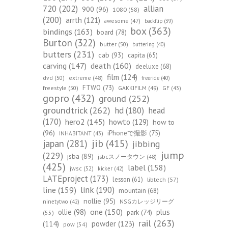
720
(202)
allian
900
(96)
1080
(58)
(200)
arrth
(121)
awesome
(47)
backflip
(39)
box
(363)
bindings
(163)
board
(78)
Burton
(322)
butter
(50)
buttering
(40)
butters
(231)
cab
(93)
capita
(65)
death
(160)
carving
(147)
deeluxe
(68)
film
(124)
dvd
(50)
extreme
(48)
freeride
(40)
FTWO
(73)
freestyle
(50)
GAKKIFILM
(49)
GF
(43)
gopro
(432)
ground
(252)
groundtrick
(262)
hd
(180)
head
(170)
hero2
(145)
howto
(129)
how to
(96)
iPhoneで撮影
(75)
INHABITANT
(43)
jib
(415)
japan
(281)
jibbing
jump
(229)
jsba
(89)
jsbcスノータウン
(48)
(425)
label
(158)
jwsc
(52)
kicker
(42)
LATEproject
(173)
lesson
(61)
libtech
(57)
line
(159)
link
(190)
mountain
(68)
nollie
(95)
NSGカレッジリーグ
ninetytwo
(42)
one
(150)
ollie
(98)
plus
park
(74)
(55)
rail
(263)
(114)
powder
(123)
pow
(54)