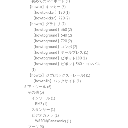
初めてのマイボード
(1)
【howto】キッカー
(3)
【howtokicker】180
(1)
【howtokicker】720
(2)
【howto】グラトリ
(7)
【howtoground】360
(2)
【howtoground】540
(2)
【howtoground】720
(2)
【howtoground】コンボ
(2)
【howtoground】テールプレス
(1)
【howtoground】ピボット180
(1)
【howtoground】ピボット360・コンパス
(1)
【howto】ジブ(ボックス・レール)
(1)
【howtoJib】バックサイド
(1)
ギア・ツール
(6)
その他
(3)
インソール
(1)
BMZ
(1)
スタンサー
(1)
ビデオカメラ
(1)
W850M(Panasonic)
(1)
ブーツ
(3)