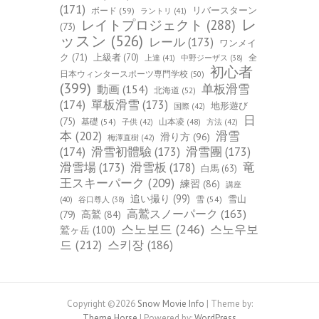
(171)
ボード
(59)
リバースターン
ラントリ
(41)
レ
レイトプロジェクト
(288)
(73)
ッスン
(526)
レール
(173)
ワンメイ
ク
(71)
上級者
(70)
全
上達
(41)
中野ジーザス
(38)
初心者
日本ウィンタースポーツ専門学校
(50)
(399)
单板滑雪
動画
(154)
北海道
(52)
(174)
單板滑雪
(173)
地形遊び
国際
(42)
日
(75)
基礎
(54)
山本凌
(48)
子供
(42)
方法
(42)
本
(202)
滑雪
滑り方
(96)
梅澤直樹
(42)
(174)
滑雪初體驗
(173)
滑雪團
(173)
竜
滑雪場
(173)
滑雪板
(178)
白馬
(63)
王スキーパーク
(209)
練習
(86)
講座
追い撮り
(99)
雪山
雪
(54)
(40)
谷口尊人
(38)
高鷲スノーパーク
(163)
(79)
高鷲
(84)
스노보드
(246)
스노우보
鷲ヶ岳
(100)
드
(212)
스키장
(186)
Copyright ©2026
Snow Movie Info
| Theme by:
Theme Horse
| Powered by:
WordPress