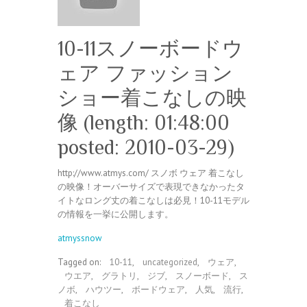
10-11スノーボードウ
ェア ファッション
ショー着こなしの映
像 (length: 01:48:00
posted: 2010-03-29)
http://www.atmys.com/ スノボ ウェア 着こなし
の映像！オーバーサイズで表現できなかったタ
イトなロング丈の着こなしは必見！10-11モデル
の情報を一挙に公開します。
atmyssnow
Tagged on:
10-11
,
uncategorized
,
ウェア
,
ウエア
,
グラトリ
,
ジブ
,
スノーボード
,
ス
ノボ
,
ハウツー
,
ボードウェア
,
人気
,
流行
,
着こなし