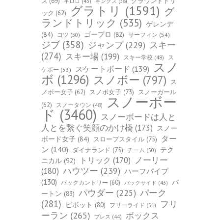
ズ
(69)
グラウンドトリ
キロロ
(45)
キングス
(38)
グラトリ
(1591)
グ
ック
(62)
ランドトリック
(535)
ゲレンデ
(84)
ゴープロ
(82)
コツ
(50)
サーフィン
(54)
ジブ
(358)
スキー
ジャンプ
(229)
(274)
スキー場
(199)
スキー学校
(48)
ス
スノ
スケートボード
(139)
ケボー
(53)
ボ
(1296)
スノボー
(797)
ス
ノボー女子
(62)
スノボ女子
(73)
スノーガール
スノーボー
(62)
スノータウン
(48)
ド
(3460)
スノーボードは人と
人とを繋ぐ笑顔のかけ橋
(173)
スノー
ター
ボード女子
(84)
スロープスタイル
(75)
ン
(140)
ダイナランド
(75)
テク
チーム
(50)
トリック
(170)
ノーリー
ニカル
(92)
ハウツー
(239)
(180)
ハーフパイプ
(130)
バ
バックカントリー
(60)
バックサイド
(43)
パーク
パウダー
(225)
ートン
(83)
(281)
フリ
ピボット
(80)
フリーライド
(51)
ーラン
(265)
ボックス
プレス
(44)