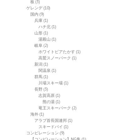
板
(3)
ゲレンデ
(10)
国内
(9)
兵庫
(1)
ハチ北
(1)
山形
(1)
湯殿山
(1)
岐阜
(2)
ホワイトピアたかす
(1)
高鷲スノーパーク
(1)
新潟
(1)
関温泉
(1)
群馬
(1)
川場スキー場
(1)
長野
(3)
志賀高原
(1)
熊の湯
(1)
竜王スキーパーク
(2)
海外
(1)
アラブ首長国連邦
(1)
スキードバイ
(1)
コンピレーション
(9)
【コンピレーション】NG集
(1)