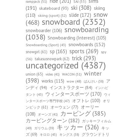
ride
(201)
sims
rampjack
(51)
SAJ
(53)
ski
(308)
(191)
skiing
skateboard
(93)
snow
slide
(172)
(110)
skiing (sport)
(52)
snowboard
(2352)
(468)
snowboarding
snowboarder
(106)
(1038)
Snowboarding (Interest)
(105)
snowboards
(152)
Snowboarding (Sport)
(43)
sports
(269)
sp
(165)
snowgirl
(61)
spy
trick
(293)
takasusnowpark
(62)
(56)
uncategorized
(4387)
winter
union
(65)
WACON
(51)
video
(41)
(398)
works
(115)
ア
wow
(48)
ばんけい
(38)
ンディ
(94)
インストラクター
(84)
インハビ
ウィンタースポーツ
(170)
ウィ
タント
(43)
オフトレ
(100)
オリ
ンタースポーツ専門学校
(47)
オーリー
オーウェン
(77)
ンピック
(61)
カービング
(385)
(108)
オーンズ
(41)
カービングターン
(182)
ガッキーフィルム
キッカー
(526)
キッ
(49)
ガリウム
(39)
ズ
(69)
グラウンドトリ
キロロ
(45)
キングス
(38)