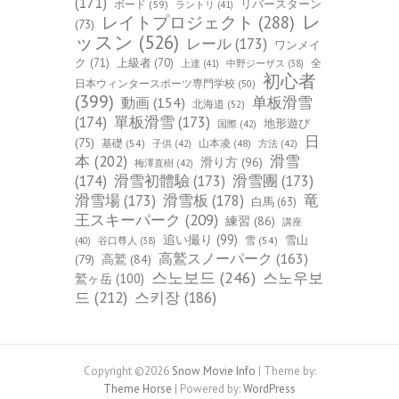
(171)
ボード
(59)
リバースターン
ラントリ
(41)
レ
レイトプロジェクト
(288)
(73)
ッスン
(526)
レール
(173)
ワンメイ
ク
(71)
上級者
(70)
全
上達
(41)
中野ジーザス
(38)
初心者
日本ウィンタースポーツ専門学校
(50)
(399)
单板滑雪
動画
(154)
北海道
(52)
(174)
單板滑雪
(173)
地形遊び
国際
(42)
日
(75)
基礎
(54)
山本凌
(48)
子供
(42)
方法
(42)
本
(202)
滑雪
滑り方
(96)
梅澤直樹
(42)
(174)
滑雪初體驗
(173)
滑雪團
(173)
竜
滑雪場
(173)
滑雪板
(178)
白馬
(63)
王スキーパーク
(209)
練習
(86)
講座
追い撮り
(99)
雪山
雪
(54)
(40)
谷口尊人
(38)
高鷲スノーパーク
(163)
(79)
高鷲
(84)
스노보드
(246)
스노우보
鷲ヶ岳
(100)
드
(212)
스키장
(186)
Copyright ©2026
Snow Movie Info
| Theme by:
Theme Horse
| Powered by:
WordPress