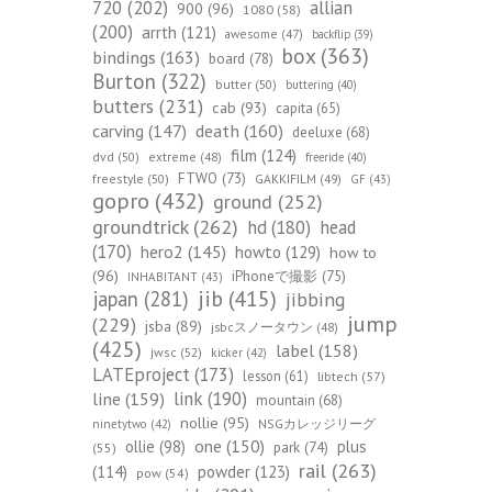
720
(202)
allian
900
(96)
1080
(58)
(200)
arrth
(121)
awesome
(47)
backflip
(39)
box
(363)
bindings
(163)
board
(78)
Burton
(322)
butter
(50)
buttering
(40)
butters
(231)
cab
(93)
capita
(65)
death
(160)
carving
(147)
deeluxe
(68)
film
(124)
dvd
(50)
extreme
(48)
freeride
(40)
FTWO
(73)
freestyle
(50)
GAKKIFILM
(49)
GF
(43)
gopro
(432)
ground
(252)
groundtrick
(262)
hd
(180)
head
(170)
hero2
(145)
howto
(129)
how to
(96)
iPhoneで撮影
(75)
INHABITANT
(43)
jib
(415)
japan
(281)
jibbing
jump
(229)
jsba
(89)
jsbcスノータウン
(48)
(425)
label
(158)
jwsc
(52)
kicker
(42)
LATEproject
(173)
lesson
(61)
libtech
(57)
line
(159)
link
(190)
mountain
(68)
nollie
(95)
NSGカレッジリーグ
ninetytwo
(42)
one
(150)
ollie
(98)
plus
park
(74)
(55)
rail
(263)
(114)
powder
(123)
pow
(54)