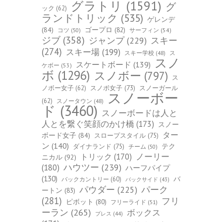
グラトリ
(1591)
グ
ック
(62)
ランドトリック
(535)
ゲレンデ
(84)
ゴープロ
(82)
コツ
(50)
サーフィン
(54)
ジブ
(358)
スキー
ジャンプ
(229)
(274)
スキー場
(199)
スキー学校
(48)
ス
スノ
スケートボード
(139)
ケボー
(53)
ボ
(1296)
スノボー
(797)
ス
ノボー女子
(62)
スノボ女子
(73)
スノーガール
スノーボー
(62)
スノータウン
(48)
ド
(3460)
スノーボードは人と
人とを繋ぐ笑顔のかけ橋
(173)
スノー
ター
ボード女子
(84)
スロープスタイル
(75)
ン
(140)
ダイナランド
(75)
テク
チーム
(50)
トリック
(170)
ノーリー
ニカル
(92)
ハウツー
(239)
(180)
ハーフパイプ
(130)
バ
バックカントリー
(60)
バックサイド
(43)
パーク
パウダー
(225)
ートン
(83)
(281)
フリ
ピボット
(80)
フリーライド
(51)
ーラン
(265)
ボックス
プレス
(44)