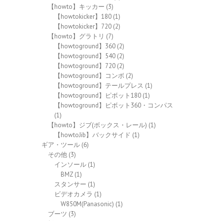
【howto】キッカー
(3)
【howtokicker】180
(1)
【howtokicker】720
(2)
【howto】グラトリ
(7)
【howtoground】360
(2)
【howtoground】540
(2)
【howtoground】720
(2)
【howtoground】コンボ
(2)
【howtoground】テールプレス
(1)
【howtoground】ピボット180
(1)
【howtoground】ピボット360・コンパス
(1)
【howto】ジブ(ボックス・レール)
(1)
【howtoJib】バックサイド
(1)
ギア・ツール
(6)
その他
(3)
インソール
(1)
BMZ
(1)
スタンサー
(1)
ビデオカメラ
(1)
W850M(Panasonic)
(1)
ブーツ
(3)