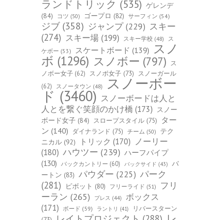
ランドトリック
(535)
ゲレンデ
(84)
ゴープロ
(82)
コツ
(50)
サーフィン
(54)
ジブ
(358)
スキー
ジャンプ
(229)
(274)
スキー場
(199)
スキー学校
(48)
ス
スノ
スケートボード
(139)
ケボー
(53)
ボ
(1296)
スノボー
(797)
ス
ノボー女子
(62)
スノボ女子
(73)
スノーガール
スノーボー
(62)
スノータウン
(48)
ド
(3460)
スノーボードは人と
人とを繋ぐ笑顔のかけ橋
(173)
スノー
ター
ボード女子
(84)
スロープスタイル
(75)
ン
(140)
ダイナランド
(75)
テク
チーム
(50)
トリック
(170)
ノーリー
ニカル
(92)
ハウツー
(239)
(180)
ハーフパイプ
(130)
バ
バックカントリー
(60)
バックサイド
(43)
パーク
パウダー
(225)
ートン
(83)
(281)
フリ
ピボット
(80)
フリーライド
(51)
ーラン
(265)
ボックス
プレス
(44)
(171)
ボード
(59)
リバースターン
ラントリ
(41)
レ
レイトプロジェクト
(288)
(73)