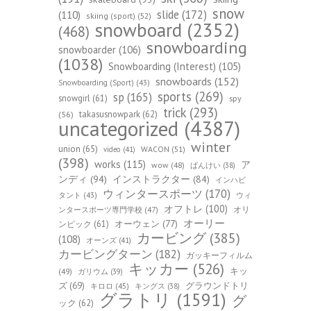
snow
slide
(172)
(110)
skiing (sport)
(52)
snowboard
(2352)
(468)
snowboarding
snowboarder
(106)
(1038)
Snowboarding (Interest)
(105)
snowboards
(152)
Snowboarding (Sport)
(43)
sports
(269)
sp
(165)
snowgirl
(61)
spy
trick
(293)
takasusnowpark
(62)
(56)
uncategorized
(4387)
winter
union
(65)
WACON
(51)
video
(41)
(398)
works
(115)
ア
wow
(48)
ばんけい
(38)
ンディ
(94)
インストラクター
(84)
インハビ
ウィンタースポーツ
(170)
ウィ
タント
(43)
オフトレ
(100)
オリ
ンタースポーツ専門学校
(47)
オーリー
オーウェン
(77)
ンピック
(61)
カービング
(385)
(108)
オーンズ
(41)
カービングターン
(182)
ガッキーフィルム
キッカー
(526)
キッ
(49)
ガリウム
(39)
ズ
(69)
グラウンドトリ
キロロ
(45)
キングス
(38)
グラトリ
(1591)
グ
ック
(62)