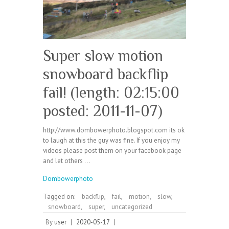
Super slow motion
snowboard backflip
fail! (length: 02:15:00
posted: 2011-11-07)
http://www.dombowerphoto.blogspot.com its ok
to laugh at this the guy was fine. If you enjoy my
videos please post them on your facebook page
and let others …
Dombowerphoto
Tagged on:
backflip
,
fail
,
motion
,
slow
,
snowboard
,
super
,
uncategorized
By
user
|
2020-05-17
|