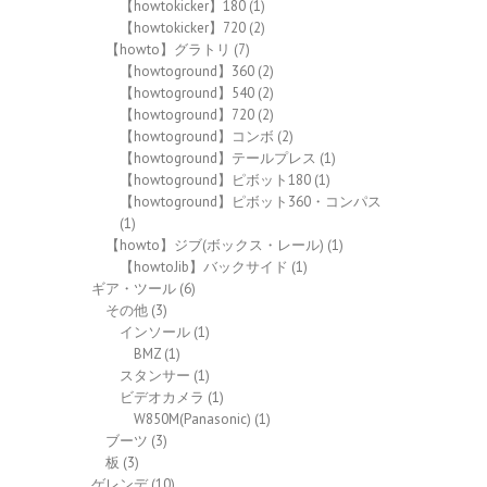
【howtokicker】180
(1)
【howtokicker】720
(2)
【howto】グラトリ
(7)
【howtoground】360
(2)
【howtoground】540
(2)
【howtoground】720
(2)
【howtoground】コンボ
(2)
【howtoground】テールプレス
(1)
【howtoground】ピボット180
(1)
【howtoground】ピボット360・コンパス
(1)
【howto】ジブ(ボックス・レール)
(1)
【howtoJib】バックサイド
(1)
ギア・ツール
(6)
その他
(3)
インソール
(1)
BMZ
(1)
スタンサー
(1)
ビデオカメラ
(1)
W850M(Panasonic)
(1)
ブーツ
(3)
板
(3)
ゲレンデ
(10)