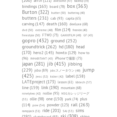
(200)
arrth
(121)
awesome
(47)
backflip
(39)
box
(363)
bindings
(163)
board
(78)
Burton
(322)
butter
(50)
buttering
(40)
butters
(231)
cab
(93)
capita
(65)
death
(160)
carving
(147)
deeluxe
(68)
film
(124)
dvd
(50)
extreme
(48)
freeride
(40)
FTWO
(73)
freestyle
(50)
GAKKIFILM
(49)
GF
(43)
gopro
(432)
ground
(252)
groundtrick
(262)
hd
(180)
head
(170)
hero2
(145)
howto
(129)
how to
(96)
iPhoneで撮影
(75)
INHABITANT
(43)
jib
(415)
japan
(281)
jibbing
jump
(229)
jsba
(89)
jsbcスノータウン
(48)
(425)
label
(158)
jwsc
(52)
kicker
(42)
LATEproject
(173)
lesson
(61)
libtech
(57)
line
(159)
link
(190)
mountain
(68)
nollie
(95)
NSGカレッジリーグ
ninetytwo
(42)
one
(150)
ollie
(98)
plus
park
(74)
(55)
rail
(263)
(114)
powder
(123)
pow
(54)
ride
(201)
sims
rampjack
(51)
SAJ
(53)
ski
(308)
(191)
skiing
skateboard
(93)