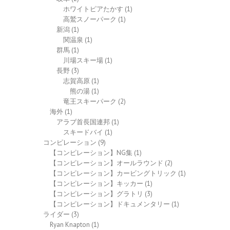
ホワイトピアたかす
(1)
高鷲スノーパーク
(1)
新潟
(1)
関温泉
(1)
群馬
(1)
川場スキー場
(1)
長野
(3)
志賀高原
(1)
熊の湯
(1)
竜王スキーパーク
(2)
海外
(1)
アラブ首長国連邦
(1)
スキードバイ
(1)
コンピレーション
(9)
【コンピレーション】NG集
(1)
【コンピレーション】オールラウンド
(2)
【コンピレーション】カービングトリック
(1)
【コンピレーション】キッカー
(1)
【コンピレーション】グラトリ
(3)
【コンピレーション】ドキュメンタリー
(1)
ライダー
(3)
Ryan Knapton
(1)