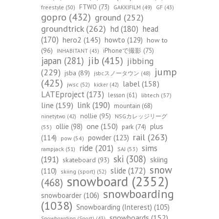
FTWO
(73)
freestyle
(50)
GAKKIFILM
(49)
GF
(43)
gopro
(432)
ground
(252)
groundtrick
(262)
hd
(180)
head
(170)
hero2
(145)
howto
(129)
how to
(96)
iPhoneで撮影
(75)
INHABITANT
(43)
jib
(415)
japan
(281)
jibbing
jump
(229)
jsba
(89)
jsbcスノータウン
(48)
(425)
label
(158)
jwsc
(52)
kicker
(42)
LATEproject
(173)
lesson
(61)
libtech
(57)
line
(159)
link
(190)
mountain
(68)
nollie
(95)
NSGカレッジリーグ
ninetytwo
(42)
one
(150)
ollie
(98)
plus
park
(74)
(55)
rail
(263)
(114)
powder
(123)
pow
(54)
ride
(201)
sims
rampjack
(51)
SAJ
(53)
ski
(308)
(191)
skiing
skateboard
(93)
snow
slide
(172)
(110)
skiing (sport)
(52)
snowboard
(2352)
(468)
snowboarding
snowboarder
(106)
(1038)
Snowboarding (Interest)
(105)
snowboards
(152)
Snowboarding (Sport)
(43)