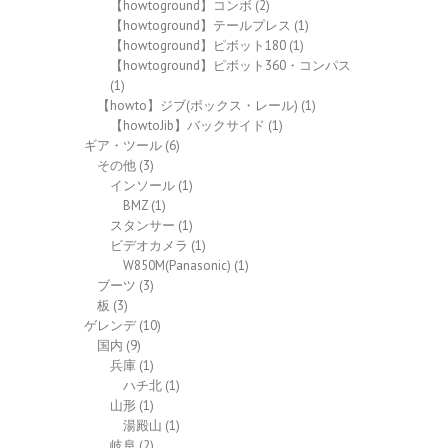
【howtoground】コンボ
(2)
【howtoground】テールプレス
(1)
【howtoground】ピボット180
(1)
【howtoground】ピボット360・コンパス
(1)
【howto】ジブ(ボックス・レール)
(1)
【howtoJib】バックサイド
(1)
ギア・ツール
(6)
その他
(3)
インソール
(1)
BMZ
(1)
スタンサー
(1)
ビデオカメラ
(1)
W850M(Panasonic)
(1)
ブーツ
(3)
板
(3)
ゲレンデ
(10)
国内
(9)
兵庫
(1)
ハチ北
(1)
山形
(1)
湯殿山
(1)
岐阜
(2)