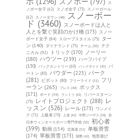
ボ
(1296)
スノボー
(797)
ス
ノボー女子
(62)
スノボ女子
(73)
スノーガール
スノーボー
(62)
スノータウン
(48)
ド
(3460)
スノーボードは人と
人とを繋ぐ笑顔のかけ橋
(173)
スノー
ター
ボード女子
(84)
スロープスタイル
(75)
ン
(140)
ダイナランド
(75)
テク
チーム
(50)
トリック
(170)
ノーリー
ニカル
(92)
ハウツー
(239)
(180)
ハーフパイプ
(130)
バ
バックカントリー
(60)
バックサイド
(43)
パーク
パウダー
(225)
ートン
(83)
(281)
フリ
ピボット
(80)
フリーライド
(51)
ーラン
(265)
ボックス
プレス
(44)
(171)
ボード
(59)
リバースターン
ラントリ
(41)
レ
レイトプロジェクト
(288)
(73)
ッスン
(526)
レール
(173)
ワンメイ
ク
(71)
上級者
(70)
全
上達
(41)
中野ジーザス
(38)
初心者
日本ウィンタースポーツ専門学校
(50)
(399)
单板滑雪
動画
(154)
北海道
(52)
(174)
單板滑雪
(173)
地形遊び
国際
(42)