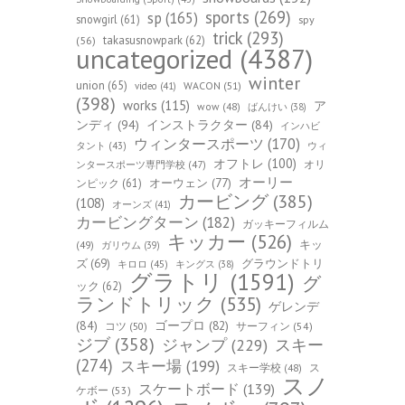
sports
(269)
sp
(165)
snowgirl
(61)
spy
trick
(293)
takasusnowpark
(62)
(56)
uncategorized
(4387)
winter
union
(65)
WACON
(51)
video
(41)
(398)
works
(115)
ア
wow
(48)
ばんけい
(38)
ンディ
(94)
インストラクター
(84)
インハビ
ウィンタースポーツ
(170)
ウィ
タント
(43)
オフトレ
(100)
オリ
ンタースポーツ専門学校
(47)
オーリー
オーウェン
(77)
ンピック
(61)
カービング
(385)
(108)
オーンズ
(41)
カービングターン
(182)
ガッキーフィルム
キッカー
(526)
キッ
(49)
ガリウム
(39)
ズ
(69)
グラウンドトリ
キロロ
(45)
キングス
(38)
グラトリ
(1591)
グ
ック
(62)
ランドトリック
(535)
ゲレンデ
(84)
ゴープロ
(82)
コツ
(50)
サーフィン
(54)
ジブ
(358)
スキー
ジャンプ
(229)
(274)
スキー場
(199)
スキー学校
(48)
ス
スノ
スケートボード
(139)
ケボー
(53)