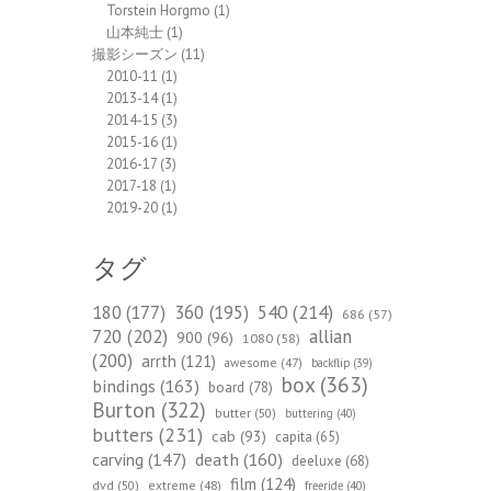
Torstein Horgmo
(1)
山本純士
(1)
撮影シーズン
(11)
2010-11
(1)
2013-14
(1)
2014-15
(3)
2015-16
(1)
2016-17
(3)
2017-18
(1)
2019-20
(1)
タグ
540
(214)
180
(177)
360
(195)
686
(57)
720
(202)
allian
900
(96)
1080
(58)
(200)
arrth
(121)
awesome
(47)
backflip
(39)
box
(363)
bindings
(163)
board
(78)
Burton
(322)
butter
(50)
buttering
(40)
butters
(231)
cab
(93)
capita
(65)
death
(160)
carving
(147)
deeluxe
(68)
film
(124)
dvd
(50)
extreme
(48)
freeride
(40)