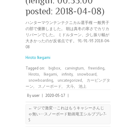
(length: 00:33:00
posted: 2018-04-08)
ハンターマウンテンテクニカル選手権 一般男子
の部で優勝しました。 朝は真冬の寒さでカリカ
リバーンでした。 ミドルターン、少し振り幅が
大きかったのが反省点です。 91-91-93 2018-04-
08
Hiroto Ikegami
Tagged on:
bigbox
,
carvingturn
,
freeriding
,
Hiroto
,
Ikegami
,
infinity
,
snowboard
,
snowboarding
,
uncategorized
,
カービングタ
ーン
,
スノーボード
,
大斗
,
池上
By
user
|
2020-05-17
|
←
マジで激変‥これはもうキャシーさんじ
ゃ無い‥スノーボード動画竜王シルブプレ7-
5