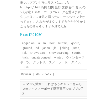
王シルブプレ!! 再生リストはこちら
http://p.tl/LIWd 高橋 烈男 星野 文香 谷口 尊人 の
3人が竜王スキーパークのパークを滑ります。
久しぶりにレオ君と滑ったのでテンション上が
ってます。 ふみかが３ＯＵＴできたかどうか？
こちらのＧｏＧｏＴＶを見てね h…
P-can .FACTORY
Tagged on:
allian
,
box
,
butters
,
gopro
,
ground
,
hd
,
japan
,
jib
,
jibbing
,
jump
,
rail
,
snowboard
,
snowboarding
,
sports
,
trick
,
uncategorized
,
winter
,
ウィンタース
ポーツ
,
グラトリ
,
スノーボード
,
スノボ
,
日本
By
user
|
2020-05-17
|
←
マジで激変‥これはもうキャシーさんじ
ゃ無い‥スノーボード動画竜王シルブプレ7-
5