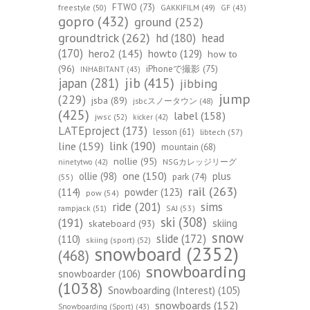
FTWO
(73)
freestyle
(50)
GAKKIFILM
(49)
GF
(43)
gopro
(432)
ground
(252)
groundtrick
(262)
hd
(180)
head
(170)
hero2
(145)
howto
(129)
how to
(96)
iPhoneで撮影
(75)
INHABITANT
(43)
jib
(415)
japan
(281)
jibbing
jump
(229)
jsba
(89)
jsbcスノータウン
(48)
(425)
label
(158)
jwsc
(52)
kicker
(42)
LATEproject
(173)
lesson
(61)
libtech
(57)
line
(159)
link
(190)
mountain
(68)
nollie
(95)
NSGカレッジリーグ
ninetytwo
(42)
one
(150)
ollie
(98)
plus
park
(74)
(55)
rail
(263)
(114)
powder
(123)
pow
(54)
ride
(201)
sims
rampjack
(51)
SAJ
(53)
ski
(308)
(191)
skiing
skateboard
(93)
snow
slide
(172)
(110)
skiing (sport)
(52)
snowboard
(2352)
(468)
snowboarding
snowboarder
(106)
(1038)
Snowboarding (Interest)
(105)
snowboards
(152)
Snowboarding (Sport)
(43)