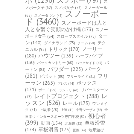
ボ
(1296)
スノボー
(797)
ス
ノボー女子
(62)
スノボ女子
(73)
スノーガール
スノーボー
(62)
スノータウン
(48)
ド
(3460)
スノーボードは人と
人とを繋ぐ笑顔のかけ橋
(173)
スノー
ター
ボード女子
(84)
スロープスタイル
(75)
ン
(140)
ダイナランド
(75)
テク
チーム
(50)
トリック
(170)
ノーリー
ニカル
(92)
ハウツー
(239)
(180)
ハーフパイプ
(130)
バ
バックカントリー
(60)
バックサイド
(43)
パーク
パウダー
(225)
ートン
(83)
(281)
フリ
ピボット
(80)
フリーライド
(51)
ーラン
(265)
ボックス
プレス
(44)
(171)
ボード
(59)
リバースターン
ラントリ
(41)
レ
レイトプロジェクト
(288)
(73)
ッスン
(526)
レール
(173)
ワンメイ
ク
(71)
上級者
(70)
全
上達
(41)
中野ジーザス
(38)
初心者
日本ウィンタースポーツ専門学校
(50)
(399)
单板滑雪
動画
(154)
北海道
(52)
(174)
單板滑雪
(173)
地形遊び
国際
(42)