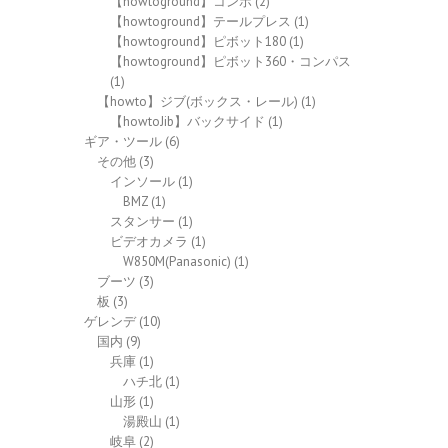
【howtoground】コンボ
(2)
【howtoground】テールプレス
(1)
【howtoground】ピボット180
(1)
【howtoground】ピボット360・コンパス
(1)
【howto】ジブ(ボックス・レール)
(1)
【howtoJib】バックサイド
(1)
ギア・ツール
(6)
その他
(3)
インソール
(1)
BMZ
(1)
スタンサー
(1)
ビデオカメラ
(1)
W850M(Panasonic)
(1)
ブーツ
(3)
板
(3)
ゲレンデ
(10)
国内
(9)
兵庫
(1)
ハチ北
(1)
山形
(1)
湯殿山
(1)
岐阜
(2)