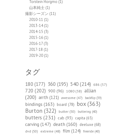
Torstein Horgmo
(1)
山本純士
(1)
撮影シーズン
(11)
2010-11
(1)
2013-14
(1)
2014-15
(3)
2015-16
(1)
2016-17
(3)
2017-18
(1)
2019-20
(1)
タグ
540
(214)
180
(177)
360
(195)
686
(57)
720
(202)
allian
900
(96)
1080
(58)
(200)
arrth
(121)
awesome
(47)
backflip
(39)
box
(363)
bindings
(163)
board
(78)
Burton
(322)
butter
(50)
buttering
(40)
butters
(231)
cab
(93)
capita
(65)
death
(160)
carving
(147)
deeluxe
(68)
film
(124)
dvd
(50)
extreme
(48)
freeride
(40)