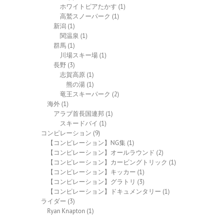
ホワイトピアたかす
(1)
高鷲スノーパーク
(1)
新潟
(1)
関温泉
(1)
群馬
(1)
川場スキー場
(1)
長野
(3)
志賀高原
(1)
熊の湯
(1)
竜王スキーパーク
(2)
海外
(1)
アラブ首長国連邦
(1)
スキードバイ
(1)
コンピレーション
(9)
【コンピレーション】NG集
(1)
【コンピレーション】オールラウンド
(2)
【コンピレーション】カービングトリック
(1)
【コンピレーション】キッカー
(1)
【コンピレーション】グラトリ
(3)
【コンピレーション】ドキュメンタリー
(1)
ライダー
(3)
Ryan Knapton
(1)