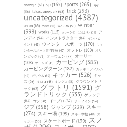
sports
(269)
sp
(165)
snowgirl
(61)
spy
trick
(293)
takasusnowpark
(62)
(56)
uncategorized
(4387)
winter
union
(65)
WACON
(51)
video
(41)
(398)
works
(115)
ア
wow
(48)
ばんけい
(38)
ンディ
(94)
インストラクター
(84)
インハビ
ウィンタースポーツ
(170)
ウィ
タント
(43)
オフトレ
(100)
オリ
ンタースポーツ専門学校
(47)
オーリー
オーウェン
(77)
ンピック
(61)
カービング
(385)
(108)
オーンズ
(41)
カービングターン
(182)
ガッキーフィルム
キッカー
(526)
キッ
(49)
ガリウム
(39)
ズ
(69)
グラウンドトリ
キロロ
(45)
キングス
(38)
グラトリ
(1591)
グ
ック
(62)
ランドトリック
(535)
ゲレンデ
(84)
ゴープロ
(82)
コツ
(50)
サーフィン
(54)
ジブ
(358)
スキー
ジャンプ
(229)
(274)
スキー場
(199)
スキー学校
(48)
ス
スノ
スケートボード
(139)
ケボー
(53)