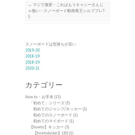
←
マジで激変‥これはもうキャシーさんじ
ゃ無い‥スノーボード動画竜王シルブプレ7-
5
スノーボードは型落ちが安い
2019-20
2018-19
2018-19
2020-21
カテゴリー
How to・お手本
(15)
「初めて」シリーズ
(3)
初めてのジャンプ/キッカー
(1)
初めてのスノーボード
(1)
初めてのマイボード
(1)
【howto】キッカー
(3)
【howtokicker】180
(1)