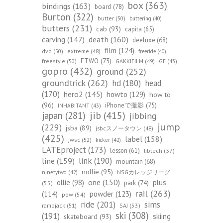
box
(363)
bindings
(163)
board
(78)
Burton
(322)
butter
(50)
buttering
(40)
butters
(231)
cab
(93)
capita
(65)
death
(160)
carving
(147)
deeluxe
(68)
film
(124)
dvd
(50)
extreme
(48)
freeride
(40)
FTWO
(73)
freestyle
(50)
GAKKIFILM
(49)
GF
(43)
gopro
(432)
ground
(252)
groundtrick
(262)
hd
(180)
head
(170)
hero2
(145)
howto
(129)
how to
(96)
iPhoneで撮影
(75)
INHABITANT
(43)
jib
(415)
japan
(281)
jibbing
jump
(229)
jsba
(89)
jsbcスノータウン
(48)
(425)
label
(158)
jwsc
(52)
kicker
(42)
LATEproject
(173)
lesson
(61)
libtech
(57)
line
(159)
link
(190)
mountain
(68)
nollie
(95)
NSGカレッジリーグ
ninetytwo
(42)
one
(150)
ollie
(98)
plus
park
(74)
(55)
rail
(263)
(114)
powder
(123)
pow
(54)
ride
(201)
sims
rampjack
(51)
SAJ
(53)
ski
(308)
(191)
skiing
skateboard
(93)