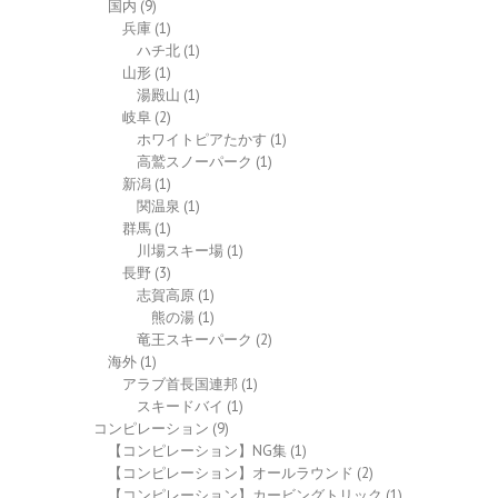
国内
(9)
兵庫
(1)
ハチ北
(1)
山形
(1)
湯殿山
(1)
岐阜
(2)
ホワイトピアたかす
(1)
高鷲スノーパーク
(1)
新潟
(1)
関温泉
(1)
群馬
(1)
川場スキー場
(1)
長野
(3)
志賀高原
(1)
熊の湯
(1)
竜王スキーパーク
(2)
海外
(1)
アラブ首長国連邦
(1)
スキードバイ
(1)
コンピレーション
(9)
【コンピレーション】NG集
(1)
【コンピレーション】オールラウンド
(2)
【コンピレーション】カービングトリック
(1)