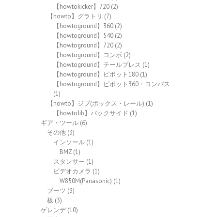
【howtokicker】720
(2)
【howto】グラトリ
(7)
【howtoground】360
(2)
【howtoground】540
(2)
【howtoground】720
(2)
【howtoground】コンボ
(2)
【howtoground】テールプレス
(1)
【howtoground】ピボット180
(1)
【howtoground】ピボット360・コンパス
(1)
【howto】ジブ(ボックス・レール)
(1)
【howtoJib】バックサイド
(1)
ギア・ツール
(6)
その他
(3)
インソール
(1)
BMZ
(1)
スタンサー
(1)
ビデオカメラ
(1)
W850M(Panasonic)
(1)
ブーツ
(3)
板
(3)
ゲレンデ
(10)