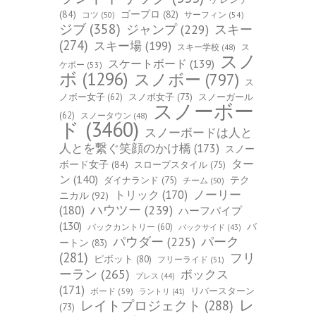
(84)
ゴープロ
(82)
コツ
(50)
サーフィン
(54)
ジブ
(358)
スキー
ジャンプ
(229)
(274)
スキー場
(199)
スキー学校
(48)
ス
スノ
スケートボード
(139)
ケボー
(53)
ボ
(1296)
スノボー
(797)
ス
ノボー女子
(62)
スノボ女子
(73)
スノーガール
スノーボー
(62)
スノータウン
(48)
ド
(3460)
スノーボードは人と
人とを繋ぐ笑顔のかけ橋
(173)
スノー
ター
ボード女子
(84)
スロープスタイル
(75)
ン
(140)
ダイナランド
(75)
テク
チーム
(50)
トリック
(170)
ノーリー
ニカル
(92)
ハウツー
(239)
(180)
ハーフパイプ
(130)
バ
バックカントリー
(60)
バックサイド
(43)
パーク
パウダー
(225)
ートン
(83)
(281)
フリ
ピボット
(80)
フリーライド
(51)
ーラン
(265)
ボックス
プレス
(44)
(171)
ボード
(59)
リバースターン
ラントリ
(41)
レ
レイトプロジェクト
(288)
(73)