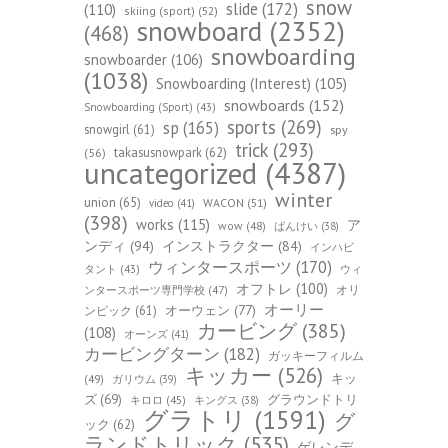
snow
slide
(172)
(110)
skiing (sport)
(52)
snowboard
(2352)
(468)
snowboarding
snowboarder
(106)
(1038)
Snowboarding (Interest)
(105)
snowboards
(152)
Snowboarding (Sport)
(43)
sports
(269)
sp
(165)
snowgirl
(61)
spy
trick
(293)
takasusnowpark
(62)
(56)
uncategorized
(4387)
winter
union
(65)
WACON
(51)
video
(41)
(398)
works
(115)
ア
wow
(48)
ばんけい
(38)
ンディ
(94)
インストラクター
(84)
インハビ
ウィンタースポーツ
(170)
ウィ
タント
(43)
オフトレ
(100)
オリ
ンタースポーツ専門学校
(47)
オーリー
オーウェン
(77)
ンピック
(61)
カービング
(385)
(108)
オーンズ
(41)
カービングターン
(182)
ガッキーフィルム
キッカー
(526)
キッ
(49)
ガリウム
(39)
ズ
(69)
グラウンドトリ
キロロ
(45)
キングス
(38)
グラトリ
(1591)
グ
ック
(62)
ランドトリック
(535)
ゲレンデ