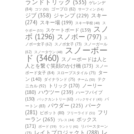
ランドトリック
(535)
ゲレンデ
(84)
ゴープロ
(82)
コツ
(50)
サーフィン
(54)
ジブ
(358)
スキー
ジャンプ
(229)
(274)
スキー場
(199)
スキー学校
(48)
ス
スノ
スケートボード
(139)
ケボー
(53)
ボ
(1296)
スノボー
(797)
ス
ノボー女子
(62)
スノボ女子
(73)
スノーガール
スノーボー
(62)
スノータウン
(48)
ド
(3460)
スノーボードは人と
人とを繋ぐ笑顔のかけ橋
(173)
スノー
ター
ボード女子
(84)
スロープスタイル
(75)
ン
(140)
ダイナランド
(75)
テク
チーム
(50)
トリック
(170)
ノーリー
ニカル
(92)
ハウツー
(239)
(180)
ハーフパイプ
(130)
バ
バックカントリー
(60)
バックサイド
(43)
パーク
パウダー
(225)
ートン
(83)
(281)
フリ
ピボット
(80)
フリーライド
(51)
ーラン
(265)
ボックス
プレス
(44)
(171)
ボード
(59)
リバースターン
ラントリ
(41)
レ
レイトプロジェクト
(288)
(73)