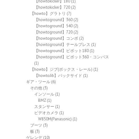
【howtokicker】180
(1)
【howtokicker】720
(2)
【howto】グラトリ
(7)
【howtoground】360
(2)
【howtoground】540
(2)
【howtoground】720
(2)
【howtoground】コンボ
(2)
【howtoground】テールプレス
(1)
【howtoground】ピボット180
(1)
【howtoground】ピボット360・コンパス
(1)
【howto】ジブ(ボックス・レール)
(1)
【howtoJib】バックサイド
(1)
ギア・ツール
(6)
その他
(3)
インソール
(1)
BMZ
(1)
スタンサー
(1)
ビデオカメラ
(1)
W850M(Panasonic)
(1)
ブーツ
(3)
板
(3)
ゲレンデ
(10)