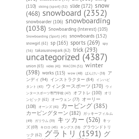
snow
slide
(172)
(110)
skiing (sport)
(52)
snowboard
(2352)
(468)
snowboarding
snowboarder
(106)
(1038)
Snowboarding (Interest)
(105)
snowboards
(152)
Snowboarding (Sport)
(43)
sports
(269)
sp
(165)
snowgirl
(61)
spy
trick
(293)
takasusnowpark
(62)
(56)
uncategorized
(4387)
winter
union
(65)
WACON
(51)
video
(41)
(398)
works
(115)
ア
wow
(48)
ばんけい
(38)
ンディ
(94)
インストラクター
(84)
インハビ
ウィンタースポーツ
(170)
ウィ
タント
(43)
オフトレ
(100)
オリ
ンタースポーツ専門学校
(47)
オーリー
オーウェン
(77)
ンピック
(61)
カービング
(385)
(108)
オーンズ
(41)
カービングターン
(182)
ガッキーフィルム
キッカー
(526)
キッ
(49)
ガリウム
(39)
ズ
(69)
グラウンドトリ
キロロ
(45)
キングス
(38)
グラトリ
(1591)
グ
ック
(62)