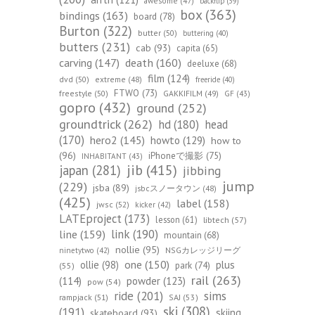
awesome
(47)
backflip
(39)
box
(363)
bindings
(163)
board
(78)
Burton
(322)
butter
(50)
buttering
(40)
butters
(231)
cab
(93)
capita
(65)
death
(160)
carving
(147)
deeluxe
(68)
film
(124)
dvd
(50)
extreme
(48)
freeride
(40)
FTWO
(73)
freestyle
(50)
GAKKIFILM
(49)
GF
(43)
gopro
(432)
ground
(252)
groundtrick
(262)
hd
(180)
head
(170)
hero2
(145)
howto
(129)
how to
(96)
iPhoneで撮影
(75)
INHABITANT
(43)
jib
(415)
japan
(281)
jibbing
jump
(229)
jsba
(89)
jsbcスノータウン
(48)
(425)
label
(158)
jwsc
(52)
kicker
(42)
LATEproject
(173)
lesson
(61)
libtech
(57)
line
(159)
link
(190)
mountain
(68)
nollie
(95)
NSGカレッジリーグ
ninetytwo
(42)
one
(150)
ollie
(98)
plus
park
(74)
(55)
rail
(263)
(114)
powder
(123)
pow
(54)
ride
(201)
sims
rampjack
(51)
SAJ
(53)
ski
(308)
(191)
skiing
skateboard
(93)