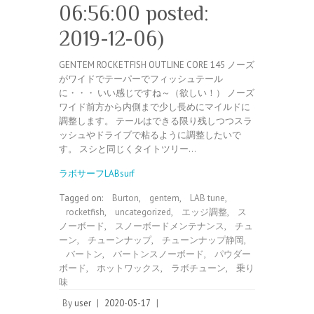
06:56:00 posted:
2019-12-06)
GENTEM ROCKETFISH OUTLINE CORE 145 ノーズ
がワイドでテーパーでフィッシュテール
に・・・ いい感じですね～（欲しい！） ノーズ
ワイド前方から内側まで少し長めにマイルドに
調整します。 テールはできる限り残しつつスラ
ッシュやドライブで粘るように調整したいで
す。 スシと同じくタイトツリー…
ラボサーフLABsurf
Tagged on:
Burton
,
gentem
,
LAB tune
,
rocketfish
,
uncategorized
,
エッジ調整
,
ス
ノーボード
,
スノーボードメンテナンス
,
チュ
ーン
,
チューンナップ
,
チューンナップ静岡
,
バートン
,
バートンスノーボード
,
パウダー
ボード
,
ホットワックス
,
ラボチューン
,
乗り
味
By
user
|
2020-05-17
|