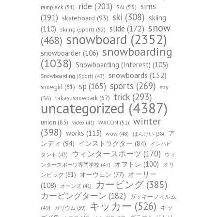
ride
(201)
sims
rampjack
(51)
SAJ
(53)
ski
(308)
(191)
skiing
skateboard
(93)
snow
slide
(172)
(110)
skiing (sport)
(52)
snowboard
(2352)
(468)
snowboarding
snowboarder
(106)
(1038)
Snowboarding (Interest)
(105)
snowboards
(152)
Snowboarding (Sport)
(43)
sports
(269)
sp
(165)
snowgirl
(61)
spy
trick
(293)
takasusnowpark
(62)
(56)
uncategorized
(4387)
winter
union
(65)
WACON
(51)
video
(41)
(398)
works
(115)
ア
wow
(48)
ばんけい
(38)
ンディ
(94)
インストラクター
(84)
インハビ
ウィンタースポーツ
(170)
ウィ
タント
(43)
オフトレ
(100)
オリ
ンタースポーツ専門学校
(47)
オーリー
オーウェン
(77)
ンピック
(61)
カービング
(385)
(108)
オーンズ
(41)
カービングターン
(182)
ガッキーフィルム
キッカー
(526)
キッ
(49)
ガリウム
(39)