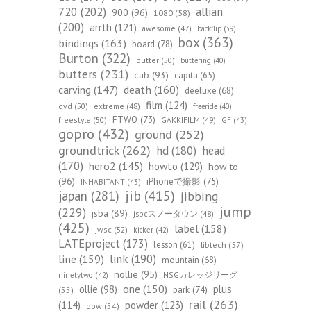
720
(202)
allian
900
(96)
1080
(58)
(200)
arrth
(121)
awesome
(47)
backflip
(39)
box
(363)
bindings
(163)
board
(78)
Burton
(322)
butter
(50)
buttering
(40)
butters
(231)
cab
(93)
capita
(65)
death
(160)
carving
(147)
deeluxe
(68)
film
(124)
dvd
(50)
extreme
(48)
freeride
(40)
FTWO
(73)
freestyle
(50)
GAKKIFILM
(49)
GF
(43)
gopro
(432)
ground
(252)
groundtrick
(262)
hd
(180)
head
(170)
hero2
(145)
howto
(129)
how to
(96)
iPhoneで撮影
(75)
INHABITANT
(43)
jib
(415)
japan
(281)
jibbing
jump
(229)
jsba
(89)
jsbcスノータウン
(48)
(425)
label
(158)
jwsc
(52)
kicker
(42)
LATEproject
(173)
lesson
(61)
libtech
(57)
line
(159)
link
(190)
mountain
(68)
nollie
(95)
NSGカレッジリーグ
ninetytwo
(42)
one
(150)
ollie
(98)
plus
park
(74)
(55)
rail
(263)
(114)
powder
(123)
pow
(54)