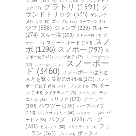
ズ
(69)
グラウンドトリ
キロロ
(45)
キングス
(38)
グラトリ
(1591)
グ
ック
(62)
ランドトリック
(535)
ゲレンデ
(84)
ゴープロ
(82)
コツ
(50)
サーフィン
(54)
ジブ
(358)
スキー
ジャンプ
(229)
(274)
スキー場
(199)
スキー学校
(48)
ス
スノ
スケートボード
(139)
ケボー
(53)
ボ
(1296)
スノボー
(797)
ス
ノボー女子
(62)
スノボ女子
(73)
スノーガール
スノーボー
(62)
スノータウン
(48)
ド
(3460)
スノーボードは人と
人とを繋ぐ笑顔のかけ橋
(173)
スノー
ター
ボード女子
(84)
スロープスタイル
(75)
ン
(140)
ダイナランド
(75)
テク
チーム
(50)
トリック
(170)
ノーリー
ニカル
(92)
ハウツー
(239)
(180)
ハーフパイプ
(130)
バ
バックカントリー
(60)
バックサイド
(43)
パーク
パウダー
(225)
ートン
(83)
(281)
フリ
ピボット
(80)
フリーライド
(51)
ーラン
(265)
ボックス
プレス
(44)