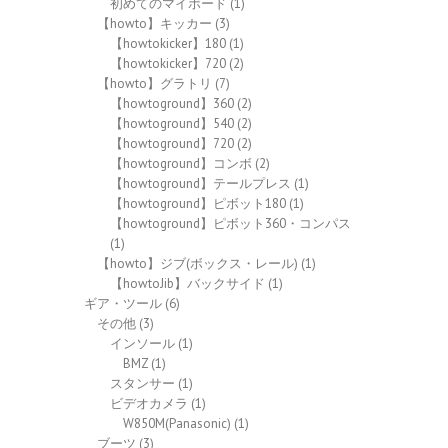
初めてのマイボード
(1)
【howto】キッカー
(3)
【howtokicker】180
(1)
【howtokicker】720
(2)
【howto】グラトリ
(7)
【howtoground】360
(2)
【howtoground】540
(2)
【howtoground】720
(2)
【howtoground】コンボ
(2)
【howtoground】テールプレス
(1)
【howtoground】ピボット180
(1)
【howtoground】ピボット360・コンパス
(1)
【howto】ジブ(ボックス・レール)
(1)
【howtoJib】バックサイド
(1)
ギア・ツール
(6)
その他
(3)
インソール
(1)
BMZ
(1)
スタンサー
(1)
ビデオカメラ
(1)
W850M(Panasonic)
(1)
ブーツ
(3)