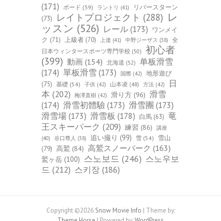
(171)
ボード
(59)
リバースターン
ラントリ
(41)
レ
レイトプロジェクト
(288)
(73)
ッスン
(526)
レール
(173)
ワンメイ
ク
(71)
上級者
(70)
全
上達
(41)
中野ジーザス
(38)
初心者
日本ウィンタースポーツ専門学校
(50)
(399)
单板滑雪
動画
(154)
北海道
(52)
(174)
單板滑雪
(173)
地形遊び
国際
(42)
日
(75)
基礎
(54)
山本凌
(48)
子供
(42)
方法
(42)
本
(202)
滑雪
滑り方
(96)
梅澤直樹
(42)
(174)
滑雪初體驗
(173)
滑雪團
(173)
竜
滑雪場
(173)
滑雪板
(178)
白馬
(63)
王スキーパーク
(209)
練習
(86)
講座
追い撮り
(99)
雪山
雪
(54)
(40)
谷口尊人
(38)
高鷲スノーパーク
(163)
(79)
高鷲
(84)
스노보드
(246)
스노우보
鷲ヶ岳
(100)
드
(212)
스키장
(186)
Copyright ©2026
Snow Movie Info
| Theme by:
Theme Horse
| Powered by:
WordPress