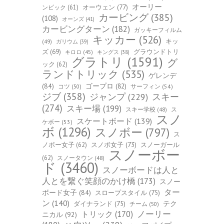
オーリー
オーウェン
(77)
ンピック
(61)
カービング
(385)
(108)
オーンズ
(41)
カービングターン
(182)
ガッキーフィルム
キッカー
(526)
キッ
(49)
ガリウム
(39)
ズ
(69)
グラウンドトリ
キロロ
(45)
キングス
(38)
グラトリ
(1591)
グ
ック
(62)
ランドトリック
(535)
ゲレンデ
(84)
ゴープロ
(82)
コツ
(50)
サーフィン
(54)
ジブ
(358)
スキー
ジャンプ
(229)
(274)
スキー場
(199)
スキー学校
(48)
ス
スノ
スケートボード
(139)
ケボー
(53)
ボ
(1296)
スノボー
(797)
ス
ノボー女子
(62)
スノボ女子
(73)
スノーガール
スノーボー
(62)
スノータウン
(48)
ド
(3460)
スノーボードは人と
人とを繋ぐ笑顔のかけ橋
(173)
スノー
ター
ボード女子
(84)
スロープスタイル
(75)
ン
(140)
ダイナランド
(75)
テク
チーム
(50)
トリック
(170)
ノーリー
ニカル
(92)