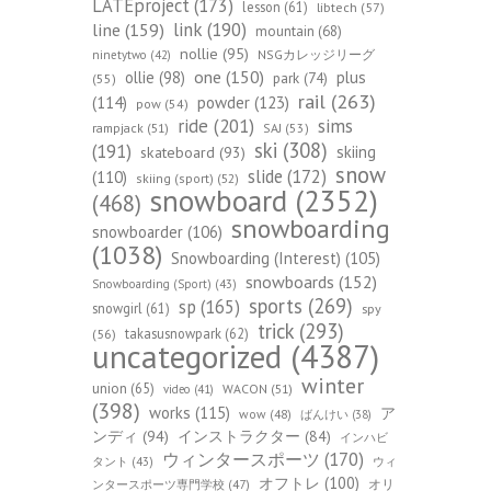
LATEproject
(173)
lesson
(61)
libtech
(57)
line
(159)
link
(190)
mountain
(68)
nollie
(95)
NSGカレッジリーグ
ninetytwo
(42)
one
(150)
ollie
(98)
plus
park
(74)
(55)
rail
(263)
(114)
powder
(123)
pow
(54)
ride
(201)
sims
rampjack
(51)
SAJ
(53)
ski
(308)
(191)
skiing
skateboard
(93)
snow
slide
(172)
(110)
skiing (sport)
(52)
snowboard
(2352)
(468)
snowboarding
snowboarder
(106)
(1038)
Snowboarding (Interest)
(105)
snowboards
(152)
Snowboarding (Sport)
(43)
sports
(269)
sp
(165)
snowgirl
(61)
spy
trick
(293)
takasusnowpark
(62)
(56)
uncategorized
(4387)
winter
union
(65)
WACON
(51)
video
(41)
(398)
works
(115)
ア
wow
(48)
ばんけい
(38)
ンディ
(94)
インストラクター
(84)
インハビ
ウィンタースポーツ
(170)
ウィ
タント
(43)
オフトレ
(100)
オリ
ンタースポーツ専門学校
(47)