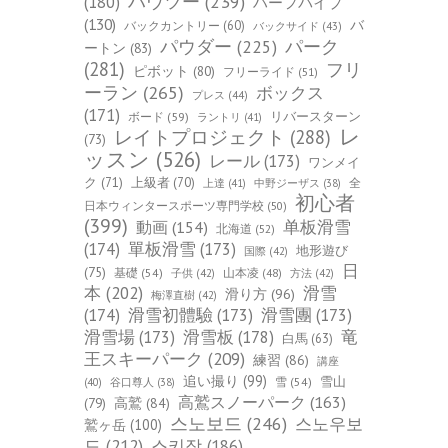
ハウツー
(239)
(180)
ハーフパイプ
(130)
バ
バックカントリー
(60)
バックサイド
(43)
パーク
パウダー
(225)
ートン
(83)
(281)
フリ
ピボット
(80)
フリーライド
(51)
ーラン
(265)
ボックス
プレス
(44)
(171)
ボード
(59)
リバースターン
ラントリ
(41)
レ
レイトプロジェクト
(288)
(73)
ッスン
(526)
レール
(173)
ワンメイ
ク
(71)
上級者
(70)
全
上達
(41)
中野ジーザス
(38)
初心者
日本ウィンタースポーツ専門学校
(50)
(399)
单板滑雪
動画
(154)
北海道
(52)
(174)
單板滑雪
(173)
地形遊び
国際
(42)
日
(75)
基礎
(54)
山本凌
(48)
子供
(42)
方法
(42)
本
(202)
滑雪
滑り方
(96)
梅澤直樹
(42)
(174)
滑雪初體驗
(173)
滑雪團
(173)
竜
滑雪場
(173)
滑雪板
(178)
白馬
(63)
王スキーパーク
(209)
練習
(86)
講座
追い撮り
(99)
雪山
雪
(54)
(40)
谷口尊人
(38)
高鷲スノーパーク
(163)
(79)
高鷲
(84)
스노보드
(246)
스노우보
鷲ヶ岳
(100)
드
(212)
스키장
(186)