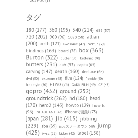
2019-20
(1)
タグ
540
(214)
180
(177)
360
(195)
686
(57)
720
(202)
allian
900
(96)
1080
(58)
(200)
arrth
(121)
awesome
(47)
backflip
(39)
box
(363)
bindings
(163)
board
(78)
Burton
(322)
butter
(50)
buttering
(40)
butters
(231)
cab
(93)
capita
(65)
death
(160)
carving
(147)
deeluxe
(68)
film
(124)
dvd
(50)
extreme
(48)
freeride
(40)
FTWO
(73)
freestyle
(50)
GAKKIFILM
(49)
GF
(43)
gopro
(432)
ground
(252)
groundtrick
(262)
hd
(180)
head
(170)
hero2
(145)
howto
(129)
how to
(96)
iPhoneで撮影
(75)
INHABITANT
(43)
jib
(415)
japan
(281)
jibbing
jump
(229)
jsba
(89)
jsbcスノータウン
(48)
(425)
label
(158)
jwsc
(52)
kicker
(42)