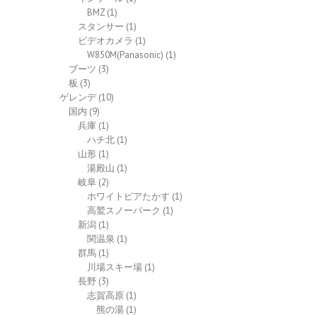
BMZ
(1)
スタンサー
(1)
ビデオカメラ
(1)
W850M(Panasonic)
(1)
ブーツ
(3)
板
(3)
ゲレンデ
(10)
国内
(9)
兵庫
(1)
ハチ北
(1)
山形
(1)
湯殿山
(1)
岐阜
(2)
ホワイトピアたかす
(1)
高鷲スノーパーク
(1)
新潟
(1)
関温泉
(1)
群馬
(1)
川場スキー場
(1)
長野
(3)
志賀高原
(1)
熊の湯
(1)