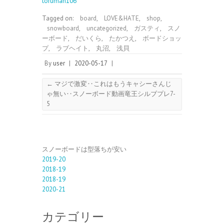
toruman106
Tagged on:
board
,
LOVE&HATE
,
shop
,
snowboard
,
uncategorized
,
ガスティ
,
スノ
ーボード
,
だいくら
,
たかつえ
,
ボードショッ
プ
,
ラブヘイト
,
丸沼
,
浅貝
By
user
|
2020-05-17
|
←
マジで激変‥これはもうキャシーさんじ
ゃ無い‥スノーボード動画竜王シルブプレ7-
5
スノーボードは型落ちが安い
2019-20
2018-19
2018-19
2020-21
カテゴリー