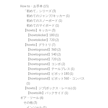
How to・お手本
(15)
「初めて」シリーズ
(3)
初めてのジャンプ/キッカー
(1)
初めてのスノーボード
(1)
初めてのマイボード
(1)
【howto】キッカー
(3)
【howtokicker】180
(1)
【howtokicker】720
(2)
【howto】グラトリ
(7)
【howtoground】360
(2)
【howtoground】540
(2)
【howtoground】720
(2)
【howtoground】コンボ
(2)
【howtoground】テールプレス
(1)
【howtoground】ピボット180
(1)
【howtoground】ピボット360・コンパス
(1)
【howto】ジブ(ボックス・レール)
(1)
【howtoJib】バックサイド
(1)
ギア・ツール
(6)
その他
(3)
インソール
(1)