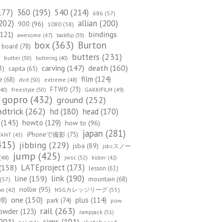
540
(214)
177)
360
(195)
686
(57)
202)
allian
(200)
900
(96)
1080
(58)
bindings
121)
awesome
(47)
backflip
(39)
box
(363)
Burton
board
(78)
)
butters
(231)
butter
(50)
buttering
(40)
death
(160)
carving
(147)
3)
capita
(65)
film
(124)
e
(68)
dvd
(50)
extreme
(48)
FTWO
(73)
freestyle
(50)
GAKKIFILM
(49)
40)
gopro
(432)
ground
(252)
dtrick
(262)
hd
(180)
head
(170)
(145)
howto
(129)
how to
(96)
japan
(281)
iPhoneで撮影
(75)
TANT
(43)
415)
jibbing
(229)
jsba
(89)
jsbcスノー
jump
(425)
(48)
jwsc
(52)
kicker
(42)
(158)
LATEproject
(173)
lesson
(61)
line
(159)
link
(190)
mountain
(68)
(57)
nollie
(95)
NSGカレッジリーグ
(55)
wo
(42)
one
(150)
98)
plus
(114)
park
(74)
pow
rail
(263)
owder
(123)
rampjack
(51)
201)