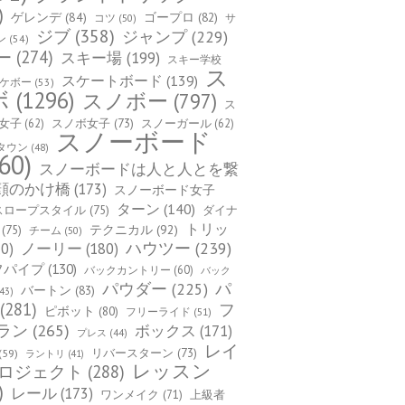
)
ゲレンデ
(84)
ゴープロ
(82)
コツ
(50)
サ
ジブ
(358)
ジャンプ
(229)
ン
(54)
ー
(274)
スキー場
(199)
スキー学校
ス
スケートボード
(139)
ケボー
(53)
ボ
(1296)
スノボー
(797)
ス
女子
(62)
スノボ女子
(73)
スノーガール
(62)
スノーボード
タウン
(48)
60)
スノーボードは人と人とを繋
顔のかけ橋
(173)
スノーボード女子
ターン
(140)
スロープスタイル
(75)
ダイナ
トリッ
(75)
テクニカル
(92)
チーム
(50)
ハウツー
(239)
0)
ノーリー
(180)
フパイプ
(130)
バックカントリー
(60)
バック
パ
パウダー
(225)
バートン
(83)
43)
(281)
フ
ピボット
(80)
フリーライド
(51)
ラン
(265)
ボックス
(171)
プレス
(44)
レイ
(59)
リバースターン
(73)
ラントリ
(41)
レッスン
ロジェクト
(288)
)
レール
(173)
ワンメイク
(71)
上級者