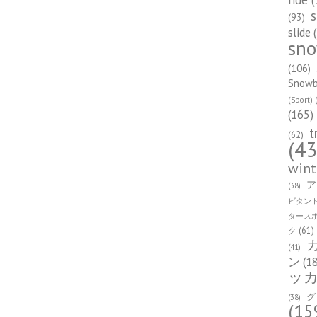
s
(93)
slide
(
sn
(106)
Snowbo
(Sport)
(
(165)
t
(62)
(43
wint
ア
(38)
ビタン
タース
ク
(61)
(41)
ン
(1
ッ
グ
(38)
(15