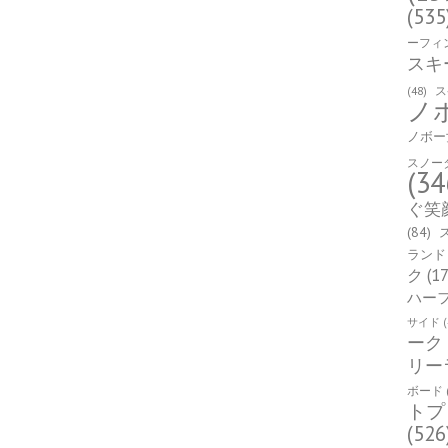
(535
ーフィ
スキ
(48)
ス
ノ
ノボー
スノー
(34
ぐ笑
(84)
ランド
ク
(17
ハー
サイド
(
ーク
リー
ボード
トプ
(526