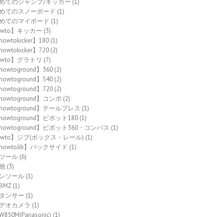
めてのジャンプ/キッカー
(1)
めてのスノーボード
(1)
めてのマイボード
(1)
owto】キッカー
(3)
owtokicker】180
(1)
owtokicker】720
(2)
owto】グラトリ
(7)
howtoground】360
(2)
howtoground】540
(2)
howtoground】720
(2)
howtoground】コンボ
(2)
howtoground】テールプレス
(1)
howtoground】ピボット180
(1)
howtoground】ピボット360・コンパス
(1)
owto】ジブ(ボックス・レール)
(1)
howtoJib】バックサイド
(1)
ツール
(6)
他
(3)
ンソール
(1)
BMZ
(1)
タンサー
(1)
デオカメラ
(1)
W850M(Panasonic)
(1)