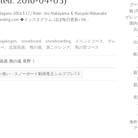
sted: 2016-04-03)
ブー
板
(3
 2016.3.17 / Rider : Jiro Nakayama & Naoyuki Watanabe
ゲレン
elanding.com ◆インスタグラム↓ほぼ毎日更新♪ htt…
国内
兵
higakogen
,
snowboard
,
snowboarding
,
イベントコース
,
ゲレ
山
ボー
,
志賀高原
,
熊の湯
,
第二ゲレンデ
,
馬の背コース
岐
高原
,
熊の湯
,
長野
|
新
無い‥スノーボード動画竜王シルブプレ7-5
群
長
海外
ア