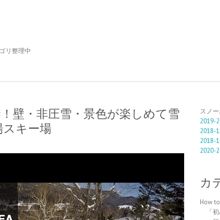
ゴリ整理中
解禁！壁・非圧雪・景色が楽しめて雪
スノー
2019-2
湯スキー場
2018-1
2018-1
2020-2
カ
How 
「初