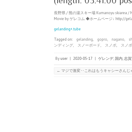
(length: 03:41:00 po
長野県 / 熊の湯スキー場 Kumanoyu skiarea / Nagano
Movie by ゲレコム ◆ホームページ↓ http://g
gelanding+.tube
Tagged on:
gelanding
,
gopro
,
nagano
,
s
ンディング
,
スノーボード
,
スノボ
,
スノ
By
user
|
2020-05-17
|
ゲレンデ
,
国内
,
志賀
←
マジで激変‥これはもうキャシーさんじゃ