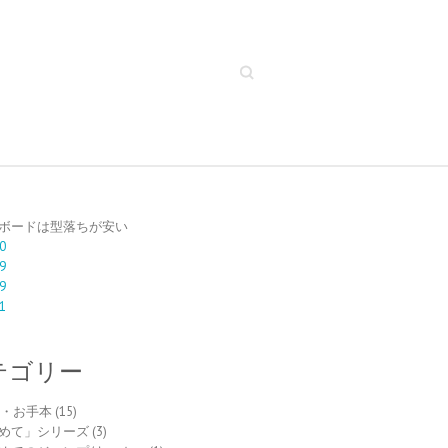
Search
ボードは型落ちが安い
0
9
9
1
テゴリー
to・お手本
(15)
めて」シリーズ
(3)