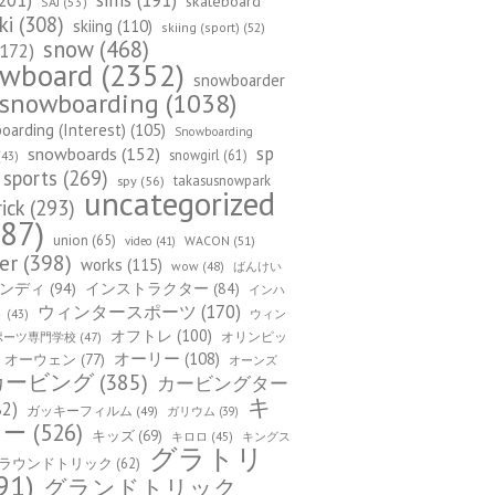
sims
(191)
skateboard
SAJ
(53)
ki
(308)
skiing
(110)
skiing (sport)
(52)
snow
(468)
172)
owboard
(2352)
snowboarder
snowboarding
(1038)
arding (Interest)
(105)
Snowboarding
sp
snowboards
(152)
snowgirl
(61)
43)
sports
(269)
takasusnowpark
spy
(56)
uncategorized
rick
(293)
87)
union
(65)
WACON
(51)
video
(41)
er
(398)
works
(115)
wow
(48)
ばんけい
ンディ
(94)
インストラクター
(84)
インハ
ウィンタースポーツ
(170)
ウィン
ト
(43)
オフトレ
(100)
オリンピッ
ポーツ専門学校
(47)
オーリー
(108)
オーウェン
(77)
オーンズ
カービング
(385)
カービングター
キ
82)
ガッキーフィルム
(49)
ガリウム
(39)
カー
(526)
キッズ
(69)
キロロ
(45)
キングス
グラトリ
ラウンドトリック
(62)
91)
グランドトリック