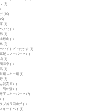
ツ
(3)
)
デ
(10)
(9)
庫
(1)
ハチ北
(1)
形
(1)
湯殿山
(1)
阜
(2)
ホワイトピアたかす
(1)
高鷲スノーパーク
(1)
潟
(1)
関温泉
(1)
馬
(1)
川場スキー場
(1)
野
(3)
志賀高原
(1)
熊の湯
(1)
竜王スキーパーク
(2)
(1)
ラブ首長国連邦
(1)
スキードバイ
(1)