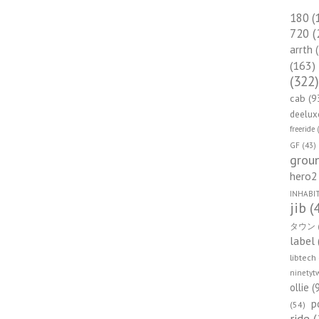
180
(
720
(
arrth
(
(163)
(322
cab
(9
deelux
freeride
(
GF
(43)
groun
hero2
INHABI
jib
(
タウン
label
libtech
ninetyt
ollie
(
p
(54)
ride
(