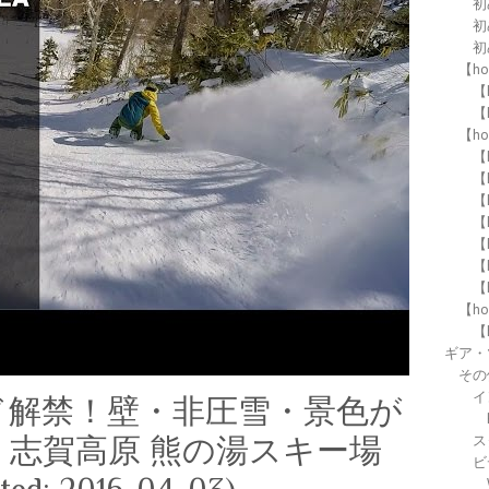
初
初
初
【h
【h
【h
【h
【
【
【
【
【
【
【
【h
【
ギア・
その
イ
ード解禁！壁・非圧雪・景色が
ス
志賀高原 熊の湯スキー場
ビ