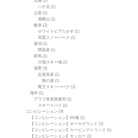
兵庫
(1)
ハチ北
(1)
山形
(1)
湯殿山
(1)
岐阜
(2)
ホワイトピアたかす
(1)
高鷲スノーパーク
(1)
新潟
(1)
関温泉
(1)
群馬
(1)
川場スキー場
(1)
長野
(3)
志賀高原
(1)
熊の湯
(1)
竜王スキーパーク
(2)
海外
(1)
アラブ首長国連邦
(1)
スキードバイ
(1)
コンピレーション
(9)
【コンピレーション】NG集
(1)
【コンピレーション】オールラウンド
(2)
【コンピレーション】カービングトリック
(1)
【コンピレーション】キッカー
(1)