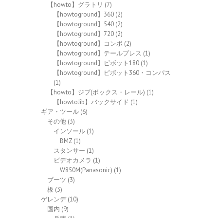
【howto】グラトリ
(7)
【howtoground】360
(2)
【howtoground】540
(2)
【howtoground】720
(2)
【howtoground】コンボ
(2)
【howtoground】テールプレス
(1)
【howtoground】ピボット180
(1)
【howtoground】ピボット360・コンパス
(1)
【howto】ジブ(ボックス・レール)
(1)
【howtoJib】バックサイド
(1)
ギア・ツール
(6)
その他
(3)
インソール
(1)
BMZ
(1)
スタンサー
(1)
ビデオカメラ
(1)
W850M(Panasonic)
(1)
ブーツ
(3)
板
(3)
ゲレンデ
(10)
国内
(9)