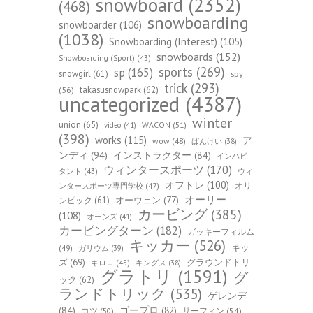
snowboard
(2352)
(468)
snowboarding
snowboarder
(106)
(1038)
Snowboarding (Interest)
(105)
snowboards
(152)
Snowboarding (Sport)
(43)
sports
(269)
sp
(165)
snowgirl
(61)
spy
trick
(293)
takasusnowpark
(62)
(56)
uncategorized
(4387)
winter
union
(65)
WACON
(51)
video
(41)
(398)
works
(115)
ア
wow
(48)
ばんけい
(38)
ンディ
(94)
インストラクター
(84)
インハビ
ウィンタースポーツ
(170)
ウィ
タント
(43)
オフトレ
(100)
オリ
ンタースポーツ専門学校
(47)
オーリー
オーウェン
(77)
ンピック
(61)
カービング
(385)
(108)
オーンズ
(41)
カービングターン
(182)
ガッキーフィルム
キッカー
(526)
キッ
(49)
ガリウム
(39)
ズ
(69)
グラウンドトリ
キロロ
(45)
キングス
(38)
グラトリ
(1591)
グ
ック
(62)
ランドトリック
(535)
ゲレンデ
(84)
ゴープロ
(82)
コツ
(50)
サーフィン
(54)