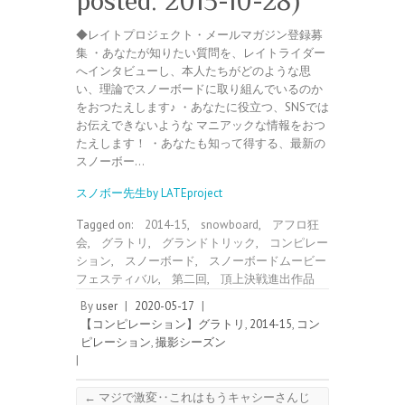
posted: 2015-10-28)
◆レイトプロジェクト・メールマガジン登録募
集 ・あなたが知りたい質問を、レイトライダー
へインタビューし、本人たちがどのような思
い、理論でスノーボードに取り組んでいるのか
をおつたえします♪ ・あなたに役立つ、SNSでは
お伝えできないような マニアックな情報をおつ
たえします！ ・あなたも知って得する、最新の
スノーボー…
スノボー先生by LATEproject
Tagged on:
2014-15
,
snowboard
,
アフロ狂
会
,
グラトリ
,
グランドトリック
,
コンピレー
ション
,
スノーボード
,
スノーボードムービー
フェスティバル
,
第二回
,
頂上決戦進出作品
By
user
|
2020-05-17
|
【コンピレーション】グラトリ
,
2014-15
,
コン
ピレーション
,
撮影シーズン
|
←
マジで激変‥これはもうキャシーさんじ