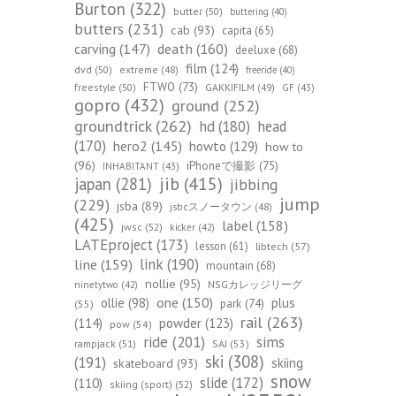
Burton
(322)
butter
(50)
buttering
(40)
butters
(231)
cab
(93)
capita
(65)
death
(160)
carving
(147)
deeluxe
(68)
film
(124)
dvd
(50)
extreme
(48)
freeride
(40)
FTWO
(73)
freestyle
(50)
GAKKIFILM
(49)
GF
(43)
gopro
(432)
ground
(252)
groundtrick
(262)
hd
(180)
head
(170)
hero2
(145)
howto
(129)
how to
(96)
iPhoneで撮影
(75)
INHABITANT
(43)
jib
(415)
japan
(281)
jibbing
jump
(229)
jsba
(89)
jsbcスノータウン
(48)
(425)
label
(158)
jwsc
(52)
kicker
(42)
LATEproject
(173)
lesson
(61)
libtech
(57)
line
(159)
link
(190)
mountain
(68)
nollie
(95)
NSGカレッジリーグ
ninetytwo
(42)
one
(150)
ollie
(98)
plus
park
(74)
(55)
rail
(263)
(114)
powder
(123)
pow
(54)
ride
(201)
sims
rampjack
(51)
SAJ
(53)
ski
(308)
(191)
skiing
skateboard
(93)
snow
slide
(172)
(110)
skiing (sport)
(52)