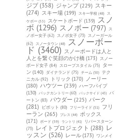
ジブ
(358)
スキー
ジャンプ
(229)
(274)
スキー場
(199)
スキー学校
(48)
ス
スノ
スケートボード
(139)
ケボー
(53)
ボ
(1296)
スノボー
(797)
ス
ノボー女子
(62)
スノボ女子
(73)
スノーガール
スノーボー
(62)
スノータウン
(48)
ド
(3460)
スノーボードは人と
人とを繋ぐ笑顔のかけ橋
(173)
スノー
ター
ボード女子
(84)
スロープスタイル
(75)
ン
(140)
ダイナランド
(75)
テク
チーム
(50)
トリック
(170)
ノーリー
ニカル
(92)
ハウツー
(239)
(180)
ハーフパイプ
(130)
バ
バックカントリー
(60)
バックサイド
(43)
パーク
パウダー
(225)
ートン
(83)
(281)
フリ
ピボット
(80)
フリーライド
(51)
ーラン
(265)
ボックス
プレス
(44)
(171)
ボード
(59)
リバースターン
ラントリ
(41)
レ
レイトプロジェクト
(288)
(73)
ッスン
(526)
レール
(173)
ワンメイ