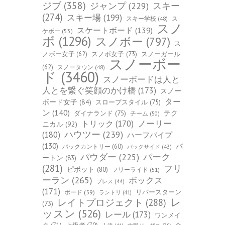
ジブ
(358)
スキー
ジャンプ
(229)
(274)
スキー場
(199)
スキー学校
(48)
ス
スノ
スケートボード
(139)
ケボー
(53)
ボ
(1296)
スノボー
(797)
ス
ノボー女子
(62)
スノボ女子
(73)
スノーガール
スノーボー
(62)
スノータウン
(48)
ド
(3460)
スノーボードは人と
人とを繋ぐ笑顔のかけ橋
(173)
スノー
ター
ボード女子
(84)
スロープスタイル
(75)
ン
(140)
ダイナランド
(75)
テク
チーム
(50)
トリック
(170)
ノーリー
ニカル
(92)
ハウツー
(239)
(180)
ハーフパイプ
(130)
バ
バックカントリー
(60)
バックサイド
(43)
パーク
パウダー
(225)
ートン
(83)
(281)
フリ
ピボット
(80)
フリーライド
(51)
ーラン
(265)
ボックス
プレス
(44)
(171)
ボード
(59)
リバースターン
ラントリ
(41)
レ
レイトプロジェクト
(288)
(73)
ッスン
(526)
レール
(173)
ワンメイ