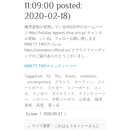
11:09:00 posted:
2020-02-18)
梅澤直樹が使用しているHOLIDAYのホームペー
ジ http://holiday-apparel.shop-pro.jp/ チャンネ
ル登録、いいね、フォローお願い致します
NINETY TWOアパレル
https://ninetytwo.official.ec/ クラウドファンディ
ングのご協力ありがとうございまし…
NINETY TWOナインティーツー
Tagged on:
92
,
92s
,
howto
,
ninetytwo
,
uncategorized
,
グラトリ
,
サーフィン
,
スケ
ートボード
,
スケボー
,
スノーボード
,
スノ
ボ
,
スノボー
,
ダイナランド
,
ナインティーツ
ー
,
ハウツー
,
中野ジーザス
,
山本凌
,
梅澤
直樹
,
高鷲
,
鷲ヶ岳
By
user
|
2020-05-17
|
←
マジで激変‥これはもうキャシーさんじ