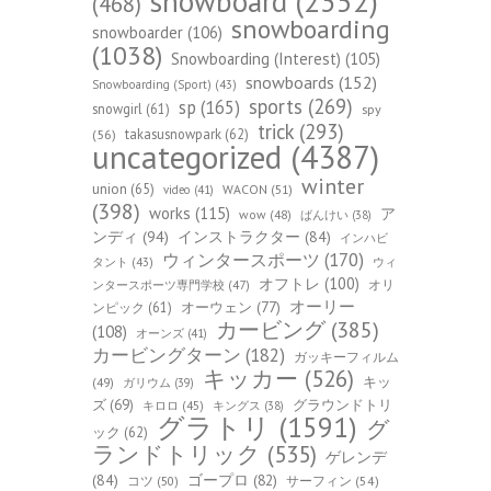
snowboard
(2352)
(468)
snowboarding
snowboarder
(106)
(1038)
Snowboarding (Interest)
(105)
snowboards
(152)
Snowboarding (Sport)
(43)
sports
(269)
sp
(165)
snowgirl
(61)
spy
trick
(293)
takasusnowpark
(62)
(56)
uncategorized
(4387)
winter
union
(65)
WACON
(51)
video
(41)
(398)
works
(115)
ア
wow
(48)
ばんけい
(38)
ンディ
(94)
インストラクター
(84)
インハビ
ウィンタースポーツ
(170)
ウィ
タント
(43)
オフトレ
(100)
オリ
ンタースポーツ専門学校
(47)
オーリー
オーウェン
(77)
ンピック
(61)
カービング
(385)
(108)
オーンズ
(41)
カービングターン
(182)
ガッキーフィルム
キッカー
(526)
キッ
(49)
ガリウム
(39)
ズ
(69)
グラウンドトリ
キロロ
(45)
キングス
(38)
グラトリ
(1591)
グ
ック
(62)
ランドトリック
(535)
ゲレンデ
(84)
ゴープロ
(82)
コツ
(50)
サーフィン
(54)