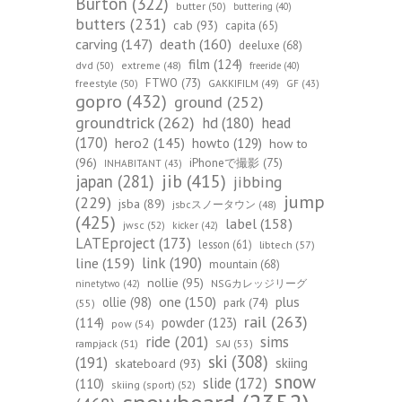
Burton
(322)
butter
(50)
buttering
(40)
butters
(231)
cab
(93)
capita
(65)
death
(160)
carving
(147)
deeluxe
(68)
film
(124)
dvd
(50)
extreme
(48)
freeride
(40)
FTWO
(73)
freestyle
(50)
GAKKIFILM
(49)
GF
(43)
gopro
(432)
ground
(252)
groundtrick
(262)
hd
(180)
head
(170)
hero2
(145)
howto
(129)
how to
(96)
iPhoneで撮影
(75)
INHABITANT
(43)
jib
(415)
japan
(281)
jibbing
jump
(229)
jsba
(89)
jsbcスノータウン
(48)
(425)
label
(158)
jwsc
(52)
kicker
(42)
LATEproject
(173)
lesson
(61)
libtech
(57)
line
(159)
link
(190)
mountain
(68)
nollie
(95)
NSGカレッジリーグ
ninetytwo
(42)
one
(150)
ollie
(98)
plus
park
(74)
(55)
rail
(263)
(114)
powder
(123)
pow
(54)
ride
(201)
sims
rampjack
(51)
SAJ
(53)
ski
(308)
(191)
skiing
skateboard
(93)
snow
slide
(172)
(110)
skiing (sport)
(52)