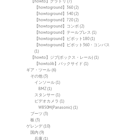
【howto】グラトリ
(7)
【howtoground】360
(2)
【howtoground】540
(2)
【howtoground】720
(2)
【howtoground】コンボ
(2)
【howtoground】テールプレス
(1)
【howtoground】ピボット180
(1)
【howtoground】ピボット360・コンパス
(1)
【howto】ジブ(ボックス・レール)
(1)
【howtoJib】バックサイド
(1)
ギア・ツール
(6)
その他
(3)
インソール
(1)
BMZ
(1)
スタンサー
(1)
ビデオカメラ
(1)
W850M(Panasonic)
(1)
ブーツ
(3)
板
(3)
ゲレンデ
(10)
国内
(9)
兵庫
(1)