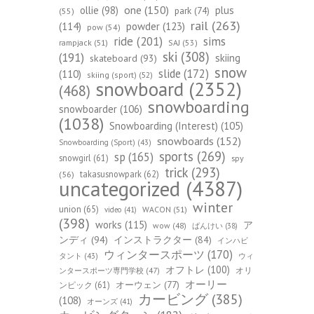
one
(150)
ollie
(98)
plus
park
(74)
(55)
rail
(263)
(114)
powder
(123)
pow
(54)
ride
(201)
sims
rampjack
(51)
SAJ
(53)
ski
(308)
(191)
skiing
skateboard
(93)
snow
slide
(172)
(110)
skiing (sport)
(52)
snowboard
(2352)
(468)
snowboarding
snowboarder
(106)
(1038)
Snowboarding (Interest)
(105)
snowboards
(152)
Snowboarding (Sport)
(43)
sports
(269)
sp
(165)
snowgirl
(61)
spy
trick
(293)
takasusnowpark
(62)
(56)
uncategorized
(4387)
winter
union
(65)
WACON
(51)
video
(41)
(398)
works
(115)
ア
wow
(48)
ばんけい
(38)
ンディ
(94)
インストラクター
(84)
インハビ
ウィンタースポーツ
(170)
ウィ
タント
(43)
オフトレ
(100)
オリ
ンタースポーツ専門学校
(47)
オーリー
オーウェン
(77)
ンピック
(61)
カービング
(385)
(108)
オーンズ
(41)