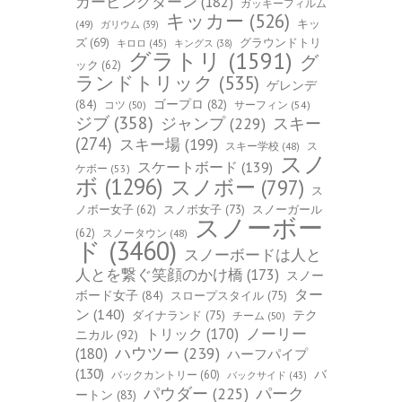
カービングターン
(182)
ガッキーフィルム
キッカー
(526)
キッ
(49)
ガリウム
(39)
ズ
(69)
グラウンドトリ
キロロ
(45)
キングス
(38)
グラトリ
(1591)
グ
ック
(62)
ランドトリック
(535)
ゲレンデ
(84)
ゴープロ
(82)
コツ
(50)
サーフィン
(54)
ジブ
(358)
スキー
ジャンプ
(229)
(274)
スキー場
(199)
スキー学校
(48)
ス
スノ
スケートボード
(139)
ケボー
(53)
ボ
(1296)
スノボー
(797)
ス
ノボー女子
(62)
スノボ女子
(73)
スノーガール
スノーボー
(62)
スノータウン
(48)
ド
(3460)
スノーボードは人と
人とを繋ぐ笑顔のかけ橋
(173)
スノー
ター
ボード女子
(84)
スロープスタイル
(75)
ン
(140)
ダイナランド
(75)
テク
チーム
(50)
トリック
(170)
ノーリー
ニカル
(92)
ハウツー
(239)
(180)
ハーフパイプ
(130)
バ
バックカントリー
(60)
バックサイド
(43)
パーク
パウダー
(225)
ートン
(83)