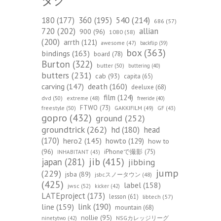
タグ
540
(214)
180
(177)
360
(195)
686
(57)
720
(202)
allian
900
(96)
1080
(58)
(200)
arrth
(121)
awesome
(47)
backflip
(39)
box
(363)
bindings
(163)
board
(78)
Burton
(322)
butter
(50)
buttering
(40)
butters
(231)
cab
(93)
capita
(65)
death
(160)
carving
(147)
deeluxe
(68)
film
(124)
dvd
(50)
extreme
(48)
freeride
(40)
FTWO
(73)
freestyle
(50)
GAKKIFILM
(49)
GF
(43)
gopro
(432)
ground
(252)
groundtrick
(262)
hd
(180)
head
(170)
hero2
(145)
howto
(129)
how to
(96)
iPhoneで撮影
(75)
INHABITANT
(43)
jib
(415)
japan
(281)
jibbing
jump
(229)
jsba
(89)
jsbcスノータウン
(48)
(425)
label
(158)
jwsc
(52)
kicker
(42)
LATEproject
(173)
lesson
(61)
libtech
(57)
line
(159)
link
(190)
mountain
(68)
nollie
(95)
NSGカレッジリーグ
ninetytwo
(42)