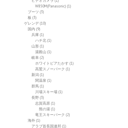
ビデオカメラ
(1)
W850M(Panasonic)
(1)
ブーツ
(3)
板
(3)
ゲレンデ
(10)
国内
(9)
兵庫
(1)
ハチ北
(1)
山形
(1)
湯殿山
(1)
岐阜
(2)
ホワイトピアたかす
(1)
高鷲スノーパーク
(1)
新潟
(1)
関温泉
(1)
群馬
(1)
川場スキー場
(1)
長野
(3)
志賀高原
(1)
熊の湯
(1)
竜王スキーパーク
(2)
海外
(1)
アラブ首長国連邦
(1)