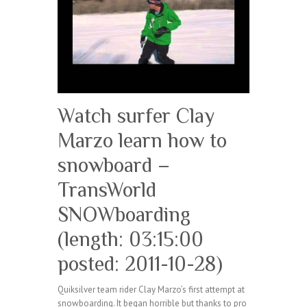
Watch surfer Clay
Marzo learn how to
snowboard –
TransWorld
SNOWboarding
(length: 03:15:00
posted: 2011-10-28)
Quiksilver team rider Clay Marzo’s first attempt at
snowboarding. It began horrible but thanks to pro