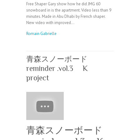
Free Shaper Gary show how he did JMG 60
snowboard in is the apartment. Video less than 9
minutes. Made in Abu Dhabi by French shaper.
New video with improved…
Romain Gabrielle
青森スノーボード
reminder .vol.3 K
project
青森スノーボード