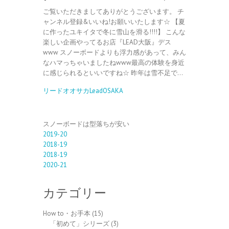
ご覧いただきましてありがとうございます。 チ
ャンネル登録&いいね!お願いいたします☆ 【夏
に作ったユキイタで冬に雪山を滑る!!!!】 こんな
楽しい企画やってるお店『LEAD大阪』デス
www スノーボードよりも浮力感があって、みん
なハマっちゃいましたねwww最高の体験を身近
に感じられるといいですね☆ 昨年は雪不足で…
リードオオサカLeadOSAKA
スノーボードは型落ちが安い
2019-20
2018-19
2018-19
2020-21
カテゴリー
How to・お手本
(15)
「初めて」シリーズ
(3)