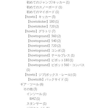
初めてのジャンプ/キッカー
(1)
初めてのスノーボード
(1)
初めてのマイボード
(1)
【howto】キッカー
(3)
【howtokicker】180
(1)
【howtokicker】720
(2)
【howto】グラトリ
(7)
【howtoground】360
(2)
【howtoground】540
(2)
【howtoground】720
(2)
【howtoground】コンボ
(2)
【howtoground】テールプレス
(1)
【howtoground】ピボット180
(1)
【howtoground】ピボット360・コンパス
(1)
【howto】ジブ(ボックス・レール)
(1)
【howtoJib】バックサイド
(1)
ギア・ツール
(6)
その他
(3)
インソール
(1)
BMZ
(1)
スタンサー
(1)