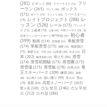
(281)
フリ
ピボット
(80)
フリーライド
(51)
ーラン
(265)
ボックス
プレス
(44)
(171)
ボード
(59)
リバースターン
ラントリ
(41)
レ
レイトプロジェクト
(288)
(73)
ッスン
(526)
レール
(173)
ワンメイ
ク
(71)
上級者
(70)
全
上達
(41)
中野ジーザス
(38)
初心者
日本ウィンタースポーツ専門学校
(50)
(399)
单板滑雪
動画
(154)
北海道
(52)
(174)
單板滑雪
(173)
地形遊び
国際
(42)
日
(75)
基礎
(54)
山本凌
(48)
子供
(42)
方法
(42)
本
(202)
滑雪
滑り方
(96)
梅澤直樹
(42)
(174)
滑雪初體驗
(173)
滑雪團
(173)
竜
滑雪場
(173)
滑雪板
(178)
白馬
(63)
王スキーパーク
(209)
練習
(86)
講座
追い撮り
(99)
雪山
雪
(54)
(40)
谷口尊人
(38)
高鷲スノーパーク
(163)
(79)
高鷲
(84)
스노보드
(246)
스노우보
鷲ヶ岳
(100)
드
(212)
스키장
(186)