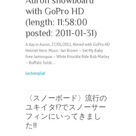
Auron snowboard
with GoPro HD
(length: 11:58:00
posted: 2011-01-31)
A day in Auron, 27/01/2011, filmed with GoPro HD
Helmet Hero. Music : Ian Brown – Set My Baby
Free Jamiroquai – White Knuckle Ride Bob Marley
– Buffalo Soldi…
Lechienplat
〈スノーボード〉流行の
ユキイタ!?でスノーサー
フィンにいってきまし
た!!