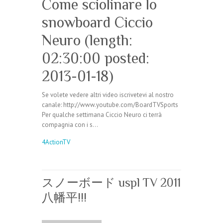
Come sciolinare lo
snowboard Ciccio
Neuro (length:
02:30:00 posted:
2013-01-18)
Se volete vedere altri video iscrivetevi al nostro
canale: http://www.youtube.com/BoardTVSports
Per qualche settimana Ciccio Neuro ci terrà
compagnia con i s…
4ActionTV
スノーボード uspl TV 2011
八幡平!!!