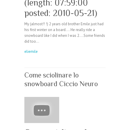
(length: 07:59:00
posted: 2010-05-21)
My (almost!! !) 2 years old brother Emile just had
his first winter on a board…. He really ride a
snowboard like I did when I was 2….Some friends
did too…
eliemile
Come sciolinare lo
snowboard Ciccio Neuro