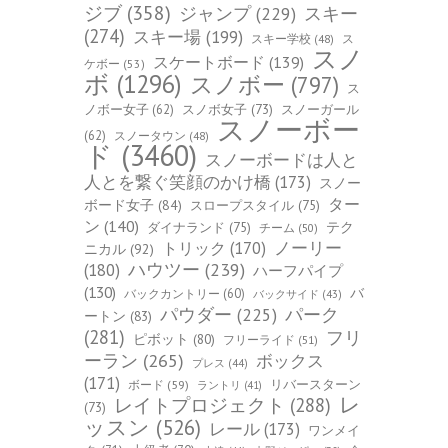
ジブ
(358)
スキー
ジャンプ
(229)
(274)
スキー場
(199)
スキー学校
(48)
ス
スノ
スケートボード
(139)
ケボー
(53)
ボ
(1296)
スノボー
(797)
ス
ノボー女子
(62)
スノボ女子
(73)
スノーガール
スノーボー
(62)
スノータウン
(48)
ド
(3460)
スノーボードは人と
人とを繋ぐ笑顔のかけ橋
(173)
スノー
ター
ボード女子
(84)
スロープスタイル
(75)
ン
(140)
ダイナランド
(75)
テク
チーム
(50)
トリック
(170)
ノーリー
ニカル
(92)
ハウツー
(239)
(180)
ハーフパイプ
(130)
バ
バックカントリー
(60)
バックサイド
(43)
パーク
パウダー
(225)
ートン
(83)
(281)
フリ
ピボット
(80)
フリーライド
(51)
ーラン
(265)
ボックス
プレス
(44)
(171)
ボード
(59)
リバースターン
ラントリ
(41)
レ
レイトプロジェクト
(288)
(73)
ッスン
(526)
レール
(173)
ワンメイ