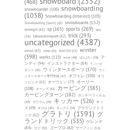
snowboard
(2352)
(468)
snowboarding
snowboarder
(106)
(1038)
Snowboarding (Interest)
(105)
snowboards
(152)
Snowboarding (Sport)
(43)
sports
(269)
sp
(165)
snowgirl
(61)
spy
trick
(293)
takasusnowpark
(62)
(56)
uncategorized
(4387)
winter
union
(65)
WACON
(51)
video
(41)
(398)
works
(115)
ア
wow
(48)
ばんけい
(38)
ンディ
(94)
インストラクター
(84)
インハビ
ウィンタースポーツ
(170)
ウィ
タント
(43)
オフトレ
(100)
オリ
ンタースポーツ専門学校
(47)
オーリー
オーウェン
(77)
ンピック
(61)
カービング
(385)
(108)
オーンズ
(41)
カービングターン
(182)
ガッキーフィルム
キッカー
(526)
キッ
(49)
ガリウム
(39)
ズ
(69)
グラウンドトリ
キロロ
(45)
キングス
(38)
グラトリ
(1591)
グ
ック
(62)
ランドトリック
(535)
ゲレンデ
(84)
ゴープロ
(82)
コツ
(50)
サーフィン
(54)