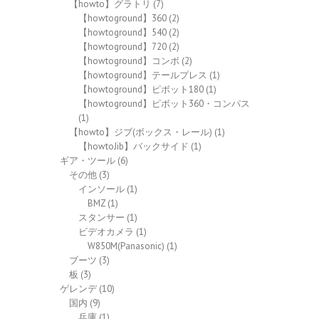
【howto】グラトリ
(7)
【howtoground】360
(2)
【howtoground】540
(2)
【howtoground】720
(2)
【howtoground】コンボ
(2)
【howtoground】テールプレス
(1)
【howtoground】ピボット180
(1)
【howtoground】ピボット360・コンパス
(1)
【howto】ジブ(ボックス・レール)
(1)
【howtoJib】バックサイド
(1)
ギア・ツール
(6)
その他
(3)
インソール
(1)
BMZ
(1)
スタンサー
(1)
ビデオカメラ
(1)
W850M(Panasonic)
(1)
ブーツ
(3)
板
(3)
ゲレンデ
(10)
国内
(9)
兵庫
(1)