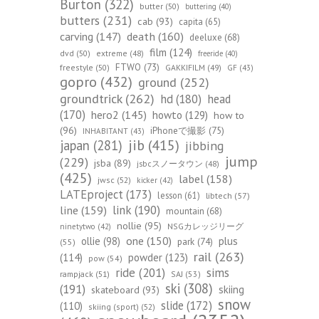
Burton
(322)
butter
(50)
buttering
(40)
butters
(231)
cab
(93)
capita
(65)
death
(160)
carving
(147)
deeluxe
(68)
film
(124)
dvd
(50)
extreme
(48)
freeride
(40)
FTWO
(73)
freestyle
(50)
GAKKIFILM
(49)
GF
(43)
gopro
(432)
ground
(252)
groundtrick
(262)
hd
(180)
head
(170)
hero2
(145)
howto
(129)
how to
(96)
iPhoneで撮影
(75)
INHABITANT
(43)
jib
(415)
japan
(281)
jibbing
jump
(229)
jsba
(89)
jsbcスノータウン
(48)
(425)
label
(158)
jwsc
(52)
kicker
(42)
LATEproject
(173)
lesson
(61)
libtech
(57)
line
(159)
link
(190)
mountain
(68)
nollie
(95)
NSGカレッジリーグ
ninetytwo
(42)
one
(150)
ollie
(98)
plus
park
(74)
(55)
rail
(263)
(114)
powder
(123)
pow
(54)
ride
(201)
sims
rampjack
(51)
SAJ
(53)
ski
(308)
(191)
skiing
skateboard
(93)
snow
slide
(172)
(110)
skiing (sport)
(52)