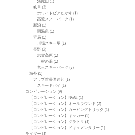
湯殿山
(1)
岐阜
(2)
ホワイトピアたかす
(1)
高鷲スノーパーク
(1)
新潟
(1)
関温泉
(1)
群馬
(1)
川場スキー場
(1)
長野
(3)
志賀高原
(1)
熊の湯
(1)
竜王スキーパーク
(2)
海外
(1)
アラブ首長国連邦
(1)
スキードバイ
(1)
コンピレーション
(9)
【コンピレーション】NG集
(1)
【コンピレーション】オールラウンド
(2)
【コンピレーション】カービングトリック
(1)
【コンピレーション】キッカー
(1)
【コンピレーション】グラトリ
(3)
【コンピレーション】ドキュメンタリー
(1)
ライダー
(3)