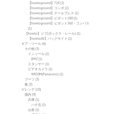
【howtoground】720
(2)
【howtoground】コンボ
(2)
【howtoground】テールプレス
(1)
【howtoground】ピボット180
(1)
【howtoground】ピボット360・コンパス
(1)
【howto】ジブ(ボックス・レール)
(1)
【howtoJib】バックサイド
(1)
ギア・ツール
(6)
その他
(3)
インソール
(1)
BMZ
(1)
スタンサー
(1)
ビデオカメラ
(1)
W850M(Panasonic)
(1)
ブーツ
(3)
板
(3)
ゲレンデ
(10)
国内
(9)
兵庫
(1)
ハチ北
(1)
山形
(1)