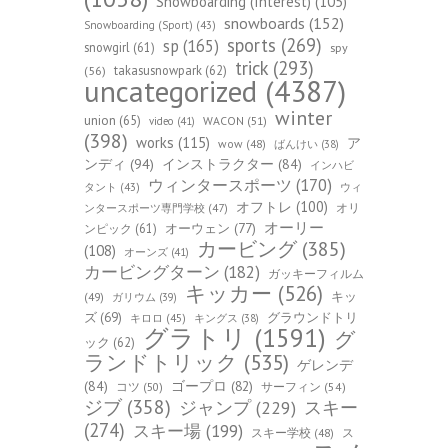
Snowboarding (Interest)
(105)
snowboards
(152)
Snowboarding (Sport)
(43)
sports
(269)
sp
(165)
snowgirl
(61)
spy
trick
(293)
takasusnowpark
(62)
(56)
uncategorized
(4387)
winter
union
(65)
WACON
(51)
video
(41)
(398)
works
(115)
ア
wow
(48)
ばんけい
(38)
ンディ
(94)
インストラクター
(84)
インハビ
ウィンタースポーツ
(170)
ウィ
タント
(43)
オフトレ
(100)
オリ
ンタースポーツ専門学校
(47)
オーリー
オーウェン
(77)
ンピック
(61)
カービング
(385)
(108)
オーンズ
(41)
カービングターン
(182)
ガッキーフィルム
キッカー
(526)
キッ
(49)
ガリウム
(39)
ズ
(69)
グラウンドトリ
キロロ
(45)
キングス
(38)
グラトリ
(1591)
グ
ック
(62)
ランドトリック
(535)
ゲレンデ
(84)
ゴープロ
(82)
コツ
(50)
サーフィン
(54)
ジブ
(358)
スキー
ジャンプ
(229)
(274)
スキー場
(199)
スキー学校
(48)
ス