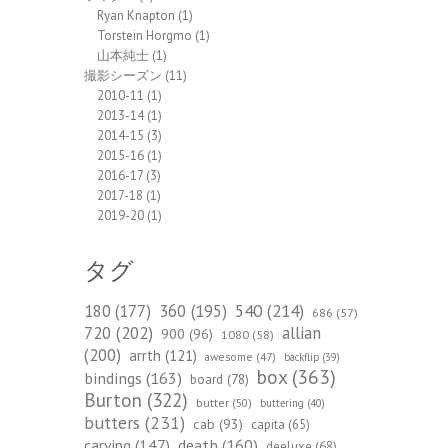
Ryan Knapton
(1)
Torstein Horgmo
(1)
山本純士
(1)
撮影シーズン
(11)
2010-11
(1)
2013-14
(1)
2014-15
(3)
2015-16
(1)
2016-17
(3)
2017-18
(1)
2019-20
(1)
タグ
540
(214)
180
(177)
360
(195)
686
(57)
720
(202)
allian
900
(96)
1080
(58)
(200)
arrth
(121)
awesome
(47)
backflip
(39)
box
(363)
bindings
(163)
board
(78)
Burton
(322)
butter
(50)
buttering
(40)
butters
(231)
cab
(93)
capita
(65)
death
(160)
carving
(147)
deeluxe
(68)