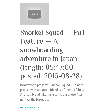
Snorkel Squad — Full
Feature — A
snowboarding
adventure in Japan
(length: 05:47:00
posted: 2016-08-28)
Boardworld presents “Snorkel Squad” — a new
project with our good friends at Olliepop Films.
Snorkel Squad takes us into the Japanese Alps,
namely the Hakuba…
BOARDWORLD