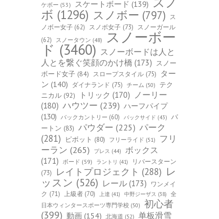
スノ
スケートボード
(139)
ケボー
(53)
ボ
(1296)
スノボー
(797)
ス
ノボー女子
(62)
スノボ女子
(73)
スノーガール
スノーボー
(62)
スノータウン
(48)
ド
(3460)
スノーボードは人と
人とを繋ぐ笑顔のかけ橋
(173)
スノー
ター
ボード女子
(84)
スロープスタイル
(75)
ン
(140)
ダイナランド
(75)
テク
チーム
(50)
トリック
(170)
ノーリー
ニカル
(92)
ハウツー
(239)
(180)
ハーフパイプ
(130)
バ
バックカントリー
(60)
バックサイド
(43)
パーク
パウダー
(225)
ートン
(83)
(281)
フリ
ピボット
(80)
フリーライド
(51)
ーラン
(265)
ボックス
プレス
(44)
(171)
ボード
(59)
リバースターン
ラントリ
(41)
レ
レイトプロジェクト
(288)
(73)
ッスン
(526)
レール
(173)
ワンメイ
ク
(71)
上級者
(70)
全
上達
(41)
中野ジーザス
(38)
初心者
日本ウィンタースポーツ専門学校
(50)
(399)
单板滑雪
動画
(154)
北海道
(52)