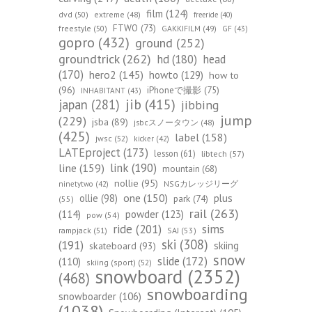
film
(124)
dvd
(50)
extreme
(48)
freeride
(40)
FTWO
(73)
freestyle
(50)
GAKKIFILM
(49)
GF
(43)
gopro
(432)
ground
(252)
groundtrick
(262)
hd
(180)
head
(170)
hero2
(145)
howto
(129)
how to
(96)
iPhoneで撮影
(75)
INHABITANT
(43)
jib
(415)
japan
(281)
jibbing
jump
(229)
jsba
(89)
jsbcスノータウン
(48)
(425)
label
(158)
jwsc
(52)
kicker
(42)
LATEproject
(173)
lesson
(61)
libtech
(57)
line
(159)
link
(190)
mountain
(68)
nollie
(95)
NSGカレッジリーグ
ninetytwo
(42)
one
(150)
ollie
(98)
plus
park
(74)
(55)
rail
(263)
(114)
powder
(123)
pow
(54)
ride
(201)
sims
rampjack
(51)
SAJ
(53)
ski
(308)
(191)
skiing
skateboard
(93)
snow
slide
(172)
(110)
skiing (sport)
(52)
snowboard
(2352)
(468)
snowboarding
snowboarder
(106)
(1038)