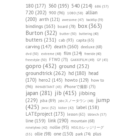
540
(214)
180
(177)
360
(195)
686
(57)
720
(202)
allian
900
(96)
1080
(58)
(200)
arrth
(121)
awesome
(47)
backflip
(39)
box
(363)
bindings
(163)
board
(78)
Burton
(322)
butter
(50)
buttering
(40)
butters
(231)
cab
(93)
capita
(65)
death
(160)
carving
(147)
deeluxe
(68)
film
(124)
dvd
(50)
extreme
(48)
freeride
(40)
FTWO
(73)
freestyle
(50)
GAKKIFILM
(49)
GF
(43)
gopro
(432)
ground
(252)
groundtrick
(262)
hd
(180)
head
(170)
hero2
(145)
howto
(129)
how to
(96)
iPhoneで撮影
(75)
INHABITANT
(43)
jib
(415)
japan
(281)
jibbing
jump
(229)
jsba
(89)
jsbcスノータウン
(48)
(425)
label
(158)
jwsc
(52)
kicker
(42)
LATEproject
(173)
lesson
(61)
libtech
(57)
line
(159)
link
(190)
mountain
(68)
nollie
(95)
NSGカレッジリーグ
ninetytwo
(42)
one
(150)
ollie
(98)
plus
park
(74)
(55)