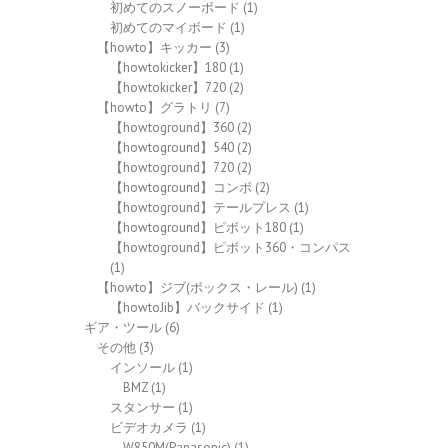
初めてのスノーボード
(1)
初めてのマイボード
(1)
【howto】キッカー
(3)
【howtokicker】180
(1)
【howtokicker】720
(2)
【howto】グラトリ
(7)
【howtoground】360
(2)
【howtoground】540
(2)
【howtoground】720
(2)
【howtoground】コンボ
(2)
【howtoground】テールプレス
(1)
【howtoground】ピボット180
(1)
【howtoground】ピボット360・コンパス
(1)
【howto】ジブ(ボックス・レール)
(1)
【howtoJib】バックサイド
(1)
ギア・ツール
(6)
その他
(3)
インソール
(1)
BMZ
(1)
スタンサー
(1)
ビデオカメラ
(1)
W850M(Panasonic)
(1)