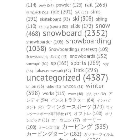
rail
(263)
(114)
powder
(123)
pow
(54)
ride
(201)
sims
rampjack
(51)
SAJ
(53)
ski
(308)
(191)
skiing
skateboard
(93)
snow
slide
(172)
(110)
skiing (sport)
(52)
snowboard
(2352)
(468)
snowboarding
snowboarder
(106)
(1038)
Snowboarding (Interest)
(105)
snowboards
(152)
Snowboarding (Sport)
(43)
sports
(269)
sp
(165)
snowgirl
(61)
spy
trick
(293)
takasusnowpark
(62)
(56)
uncategorized
(4387)
winter
union
(65)
WACON
(51)
video
(41)
(398)
works
(115)
ア
wow
(48)
ばんけい
(38)
ンディ
(94)
インストラクター
(84)
インハビ
ウィンタースポーツ
(170)
ウィ
タント
(43)
オフトレ
(100)
オリ
ンタースポーツ専門学校
(47)
オーリー
オーウェン
(77)
ンピック
(61)
カービング
(385)
(108)
オーンズ
(41)
カービングターン
(182)
ガッキーフィルム