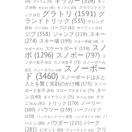
キッカー
(526)
キッ
(49)
ガリウム
(39)
ズ
(69)
グラウンドトリ
キロロ
(45)
キングス
(38)
グラトリ
(1591)
グ
ック
(62)
ランドトリック
(535)
ゲレンデ
(84)
ゴープロ
(82)
コツ
(50)
サーフィン
(54)
ジブ
(358)
スキー
ジャンプ
(229)
(274)
スキー場
(199)
スキー学校
(48)
ス
スノ
スケートボード
(139)
ケボー
(53)
ボ
(1296)
スノボー
(797)
ス
ノボー女子
(62)
スノボ女子
(73)
スノーガール
スノーボー
(62)
スノータウン
(48)
ド
(3460)
スノーボードは人と
人とを繋ぐ笑顔のかけ橋
(173)
スノー
ター
ボード女子
(84)
スロープスタイル
(75)
ン
(140)
ダイナランド
(75)
テク
チーム
(50)
トリック
(170)
ノーリー
ニカル
(92)
ハウツー
(239)
(180)
ハーフパイプ
(130)
バ
バックカントリー
(60)
バックサイド
(43)
パーク
パウダー
(225)
ートン
(83)
(281)
フリ
ピボット
(80)
フリーライド
(51)