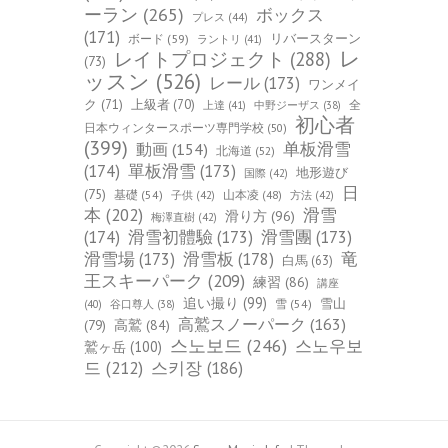
ーラン
(265)
ボックス
プレス
(44)
(171)
ボード
(59)
リバースターン
ラントリ
(41)
レ
レイトプロジェクト
(288)
(73)
ッスン
(526)
レール
(173)
ワンメイ
ク
(71)
上級者
(70)
全
上達
(41)
中野ジーザス
(38)
初心者
日本ウィンタースポーツ専門学校
(50)
(399)
单板滑雪
動画
(154)
北海道
(52)
(174)
單板滑雪
(173)
地形遊び
国際
(42)
日
(75)
基礎
(54)
山本凌
(48)
子供
(42)
方法
(42)
本
(202)
滑雪
滑り方
(96)
梅澤直樹
(42)
(174)
滑雪初體驗
(173)
滑雪團
(173)
竜
滑雪場
(173)
滑雪板
(178)
白馬
(63)
王スキーパーク
(209)
練習
(86)
講座
追い撮り
(99)
雪山
雪
(54)
(40)
谷口尊人
(38)
高鷲スノーパーク
(163)
(79)
高鷲
(84)
스노보드
(246)
스노우보
鷲ヶ岳
(100)
드
(212)
스키장
(186)