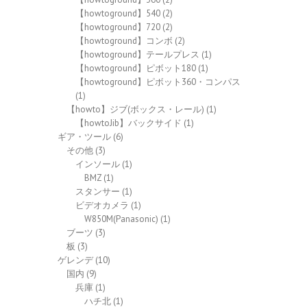
【howtoground】540
(2)
【howtoground】720
(2)
【howtoground】コンボ
(2)
【howtoground】テールプレス
(1)
【howtoground】ピボット180
(1)
【howtoground】ピボット360・コンパス
(1)
【howto】ジブ(ボックス・レール)
(1)
【howtoJib】バックサイド
(1)
ギア・ツール
(6)
その他
(3)
インソール
(1)
BMZ
(1)
スタンサー
(1)
ビデオカメラ
(1)
W850M(Panasonic)
(1)
ブーツ
(3)
板
(3)
ゲレンデ
(10)
国内
(9)
兵庫
(1)
ハチ北
(1)