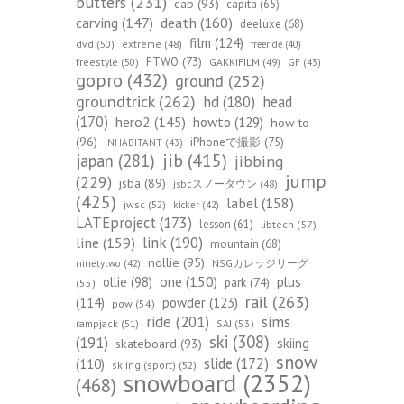
butters
(231)
cab
(93)
capita
(65)
death
(160)
carving
(147)
deeluxe
(68)
film
(124)
dvd
(50)
extreme
(48)
freeride
(40)
FTWO
(73)
freestyle
(50)
GAKKIFILM
(49)
GF
(43)
gopro
(432)
ground
(252)
groundtrick
(262)
hd
(180)
head
(170)
hero2
(145)
howto
(129)
how to
(96)
iPhoneで撮影
(75)
INHABITANT
(43)
jib
(415)
japan
(281)
jibbing
jump
(229)
jsba
(89)
jsbcスノータウン
(48)
(425)
label
(158)
jwsc
(52)
kicker
(42)
LATEproject
(173)
lesson
(61)
libtech
(57)
line
(159)
link
(190)
mountain
(68)
nollie
(95)
NSGカレッジリーグ
ninetytwo
(42)
one
(150)
ollie
(98)
plus
park
(74)
(55)
rail
(263)
(114)
powder
(123)
pow
(54)
ride
(201)
sims
rampjack
(51)
SAJ
(53)
ski
(308)
(191)
skiing
skateboard
(93)
snow
slide
(172)
(110)
skiing (sport)
(52)
snowboard
(2352)
(468)