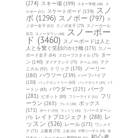
(274)
スキー場
(199)
スキー学校
(48)
ス
スノ
スケートボード
(139)
ケボー
(53)
ボ
(1296)
スノボー
(797)
ス
ノボー女子
(62)
スノボ女子
(73)
スノーガール
スノーボー
(62)
スノータウン
(48)
ド
(3460)
スノーボードは人と
人とを繋ぐ笑顔のかけ橋
(173)
スノー
ター
ボード女子
(84)
スロープスタイル
(75)
ン
(140)
ダイナランド
(75)
テク
チーム
(50)
トリック
(170)
ノーリー
ニカル
(92)
ハウツー
(239)
(180)
ハーフパイプ
(130)
バ
バックカントリー
(60)
バックサイド
(43)
パーク
パウダー
(225)
ートン
(83)
(281)
フリ
ピボット
(80)
フリーライド
(51)
ーラン
(265)
ボックス
プレス
(44)
(171)
ボード
(59)
リバースターン
ラントリ
(41)
レ
レイトプロジェクト
(288)
(73)
ッスン
(526)
レール
(173)
ワンメイ
ク
(71)
上級者
(70)
全
上達
(41)
中野ジーザス
(38)
初心者
日本ウィンタースポーツ専門学校
(50)