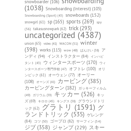
snowboarding
snowboarder
(106)
(1038)
Snowboarding (Interest)
(105)
snowboards
(152)
Snowboarding (Sport)
(43)
sports
(269)
sp
(165)
snowgirl
(61)
spy
trick
(293)
takasusnowpark
(62)
(56)
uncategorized
(4387)
winter
union
(65)
WACON
(51)
video
(41)
(398)
works
(115)
ア
wow
(48)
ばんけい
(38)
ンディ
(94)
インストラクター
(84)
インハビ
ウィンタースポーツ
(170)
ウィ
タント
(43)
オフトレ
(100)
オリ
ンタースポーツ専門学校
(47)
オーリー
オーウェン
(77)
ンピック
(61)
カービング
(385)
(108)
オーンズ
(41)
カービングターン
(182)
ガッキーフィルム
キッカー
(526)
キッ
(49)
ガリウム
(39)
ズ
(69)
グラウンドトリ
キロロ
(45)
キングス
(38)
グラトリ
(1591)
グ
ック
(62)
ランドトリック
(535)
ゲレンデ
(84)
ゴープロ
(82)
コツ
(50)
サーフィン
(54)
ジブ
(358)
スキー
ジャンプ
(229)