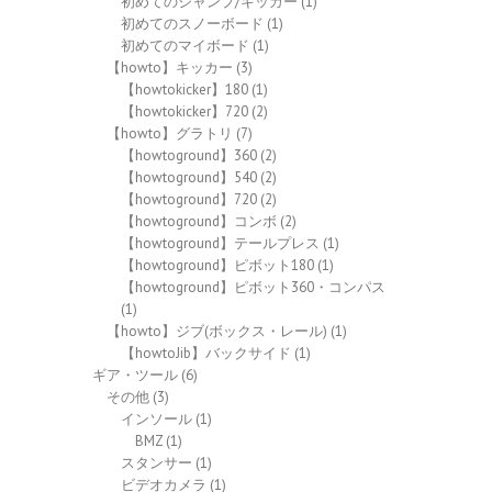
初めてのジャンプ/キッカー
(1)
初めてのスノーボード
(1)
初めてのマイボード
(1)
【howto】キッカー
(3)
【howtokicker】180
(1)
【howtokicker】720
(2)
【howto】グラトリ
(7)
【howtoground】360
(2)
【howtoground】540
(2)
【howtoground】720
(2)
【howtoground】コンボ
(2)
【howtoground】テールプレス
(1)
【howtoground】ピボット180
(1)
【howtoground】ピボット360・コンパス
(1)
【howto】ジブ(ボックス・レール)
(1)
【howtoJib】バックサイド
(1)
ギア・ツール
(6)
その他
(3)
インソール
(1)
BMZ
(1)
スタンサー
(1)
ビデオカメラ
(1)