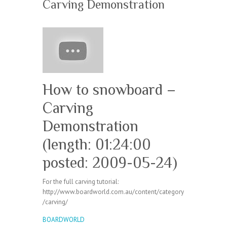
Carving Demonstration
How to snowboard –
Carving
Demonstration
(length: 01:24:00
posted: 2009-05-24)
For the full carving tutorial:
http://www.boardworld.com.au/content/category
/carving/
BOARDWORLD