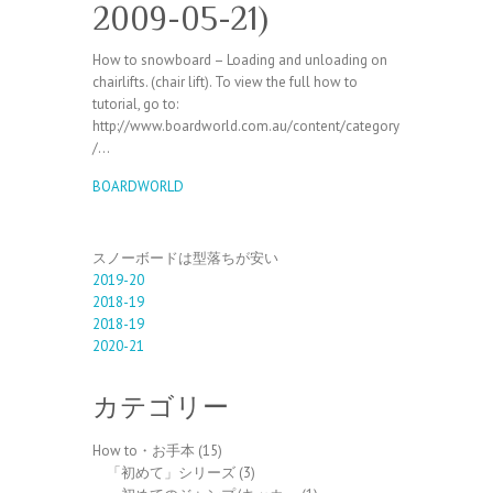
2009-05-21)
How to snowboard – Loading and unloading on
chairlifts. (chair lift). To view the full how to
tutorial, go to:
http://www.boardworld.com.au/content/category
/…
BOARDWORLD
スノーボードは型落ちが安い
2019-20
2018-19
2018-19
2020-21
カテゴリー
How to・お手本
(15)
「初めて」シリーズ
(3)