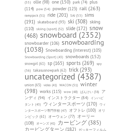
one
(150)
ollie
(98)
plus
park
(74)
(55)
rail
(263)
(114)
powder
(123)
pow
(54)
ride
(201)
sims
rampjack
(51)
SAJ
(53)
ski
(308)
(191)
skiing
skateboard
(93)
snow
slide
(172)
(110)
skiing (sport)
(52)
snowboard
(2352)
(468)
snowboarding
snowboarder
(106)
(1038)
Snowboarding (Interest)
(105)
snowboards
(152)
Snowboarding (Sport)
(43)
sports
(269)
sp
(165)
snowgirl
(61)
spy
trick
(293)
takasusnowpark
(62)
(56)
uncategorized
(4387)
winter
union
(65)
WACON
(51)
video
(41)
(398)
works
(115)
ア
wow
(48)
ばんけい
(38)
ンディ
(94)
インストラクター
(84)
インハビ
ウィンタースポーツ
(170)
ウィ
タント
(43)
オフトレ
(100)
オリ
ンタースポーツ専門学校
(47)
オーリー
オーウェン
(77)
ンピック
(61)
カービング
(385)
(108)
オーンズ
(41)
カービングターン
(182)
ガッキーフィルム