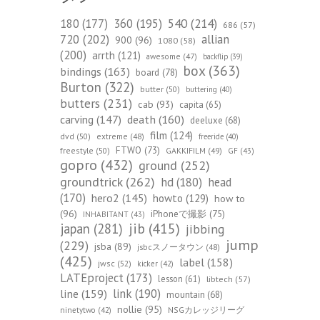
540
(214)
180
(177)
360
(195)
686
(57)
720
(202)
allian
900
(96)
1080
(58)
(200)
arrth
(121)
awesome
(47)
backflip
(39)
box
(363)
bindings
(163)
board
(78)
Burton
(322)
butter
(50)
buttering
(40)
butters
(231)
cab
(93)
capita
(65)
death
(160)
carving
(147)
deeluxe
(68)
film
(124)
dvd
(50)
extreme
(48)
freeride
(40)
FTWO
(73)
freestyle
(50)
GAKKIFILM
(49)
GF
(43)
gopro
(432)
ground
(252)
groundtrick
(262)
hd
(180)
head
(170)
hero2
(145)
howto
(129)
how to
(96)
iPhoneで撮影
(75)
INHABITANT
(43)
jib
(415)
japan
(281)
jibbing
jump
(229)
jsba
(89)
jsbcスノータウン
(48)
(425)
label
(158)
jwsc
(52)
kicker
(42)
LATEproject
(173)
lesson
(61)
libtech
(57)
line
(159)
link
(190)
mountain
(68)
nollie
(95)
NSGカレッジリーグ
ninetytwo
(42)