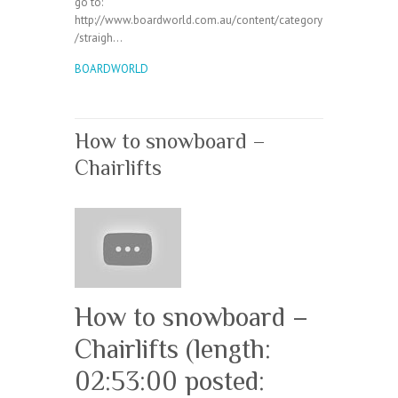
go to:
http://www.boardworld.com.au/content/category
/straigh…
BOARDWORLD
How to snowboard –
Chairlifts
How to snowboard –
Chairlifts (length:
02:53:00 posted: