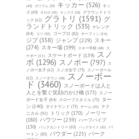
キッカー
(526)
キッ
(49)
ガリウム
(39)
ズ
(69)
グラウンドトリ
キロロ
(45)
キングス
(38)
グラトリ
(1591)
グ
ック
(62)
ランドトリック
(535)
ゲレンデ
(84)
ゴープロ
(82)
コツ
(50)
サーフィン
(54)
ジブ
(358)
スキー
ジャンプ
(229)
(274)
スキー場
(199)
スキー学校
(48)
ス
スノ
スケートボード
(139)
ケボー
(53)
ボ
(1296)
スノボー
(797)
ス
ノボー女子
(62)
スノボ女子
(73)
スノーガール
スノーボー
(62)
スノータウン
(48)
ド
(3460)
スノーボードは人と
人とを繋ぐ笑顔のかけ橋
(173)
スノー
ター
ボード女子
(84)
スロープスタイル
(75)
ン
(140)
ダイナランド
(75)
テク
チーム
(50)
トリック
(170)
ノーリー
ニカル
(92)
ハウツー
(239)
(180)
ハーフパイプ
(130)
バ
バックカントリー
(60)
バックサイド
(43)
パーク
パウダー
(225)
ートン
(83)