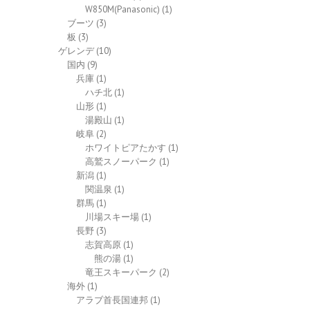
W850M(Panasonic)
(1)
ブーツ
(3)
板
(3)
ゲレンデ
(10)
国内
(9)
兵庫
(1)
ハチ北
(1)
山形
(1)
湯殿山
(1)
岐阜
(2)
ホワイトピアたかす
(1)
高鷲スノーパーク
(1)
新潟
(1)
関温泉
(1)
群馬
(1)
川場スキー場
(1)
長野
(3)
志賀高原
(1)
熊の湯
(1)
竜王スキーパーク
(2)
海外
(1)
アラブ首長国連邦
(1)