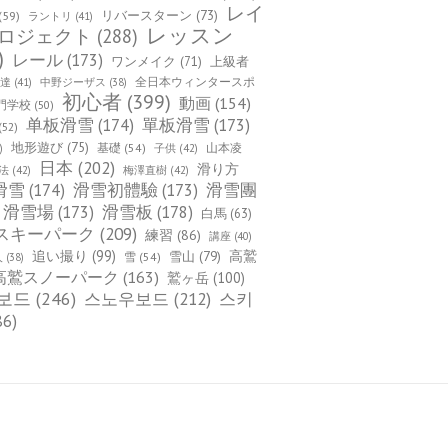
レイ
(59)
リバースターン
(73)
ラントリ
(41)
レッスン
ロジェクト
(288)
)
レール
(173)
ワンメイク
(71)
上級者
全日本ウィンタースポ
上達
(41)
中野ジーザス
(38)
初心者
(399)
動画
(154)
門学校
(50)
单板滑雪
(174)
單板滑雪
(173)
(52)
地形遊び
(75)
基礎
(54)
山本凌
)
子供
(42)
日本
(202)
滑り方
法
(42)
梅澤直樹
(42)
滑雪
(174)
滑雪初體驗
(173)
滑雪團
滑雪場
(173)
滑雪板
(178)
白馬
(63)
スキーパーク
(209)
練習
(86)
講座
(40)
追い撮り
(99)
雪山
(79)
高鷲
雪
(54)
人
(38)
高鷲スノーパーク
(163)
鷲ヶ岳
(100)
보드
(246)
스노우보드
(212)
스키
86)