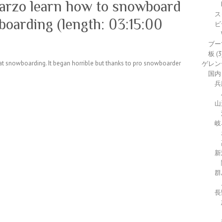
arzo learn how to snowboard
ス
arding (length: 03:15:00
ビ
ブー
板
(3
t at snowboarding. It began horrible but thanks to pro snowboarder
ゲレン
国内
兵
山
岐
新
群
長