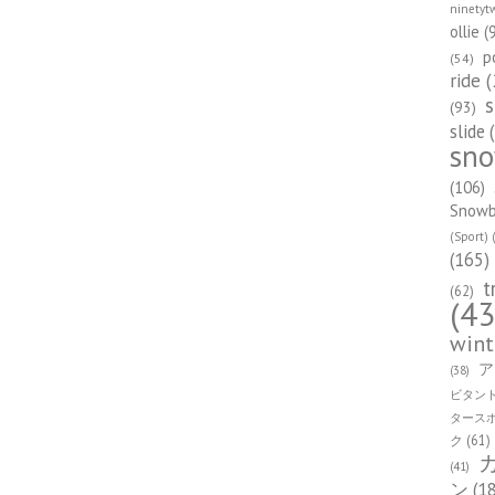
ninetyt
ollie
(
p
(54)
ride
(
s
(93)
slide
(
sn
(106)
Snowbo
(Sport)
(
(165)
t
(62)
(43
wint
ア
(38)
ビタン
タース
ク
(61)
(41)
ン
(1