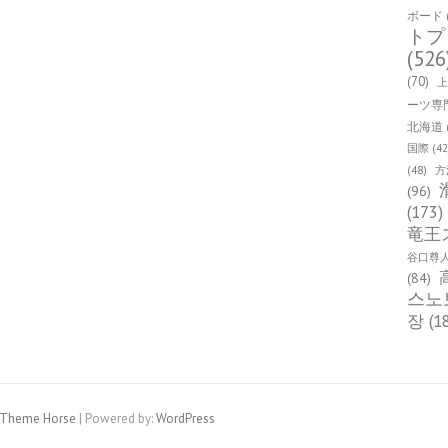
ボード
トプ
(526
(70)
ーツ専
北海道
国際
(42
(48)
方
(96)
(173)
竜王
谷口尊
(84)
스노
장
(1
Theme Horse
| Powered by:
WordPress