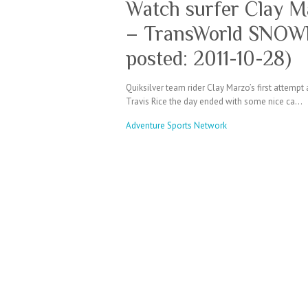
Watch surfer Clay M
– TransWorld SNOWbo
posted: 2011-10-28)
Quiksilver team rider Clay Marzo’s first attemp
Travis Rice the day ended with some nice ca…
Adventure Sports Network