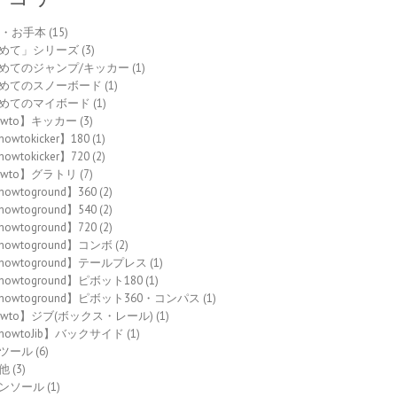
to・お手本
(15)
めて」シリーズ
(3)
めてのジャンプ/キッカー
(1)
めてのスノーボード
(1)
めてのマイボード
(1)
owto】キッカー
(3)
owtokicker】180
(1)
owtokicker】720
(2)
owto】グラトリ
(7)
howtoground】360
(2)
howtoground】540
(2)
howtoground】720
(2)
howtoground】コンボ
(2)
howtoground】テールプレス
(1)
howtoground】ピボット180
(1)
howtoground】ピボット360・コンパス
(1)
owto】ジブ(ボックス・レール)
(1)
howtoJib】バックサイド
(1)
ツール
(6)
他
(3)
ンソール
(1)