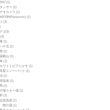
BMZ
(1)
タンサー
(1)
デオカメラ
(1)
W850M(Panasonic)
(1)
ツ
(3)
)
デ
(10)
(9)
庫
(1)
ハチ北
(1)
形
(1)
湯殿山
(1)
阜
(2)
ホワイトピアたかす
(1)
高鷲スノーパーク
(1)
潟
(1)
関温泉
(1)
馬
(1)
川場スキー場
(1)
野
(3)
志賀高原
(1)
熊の湯
(1)