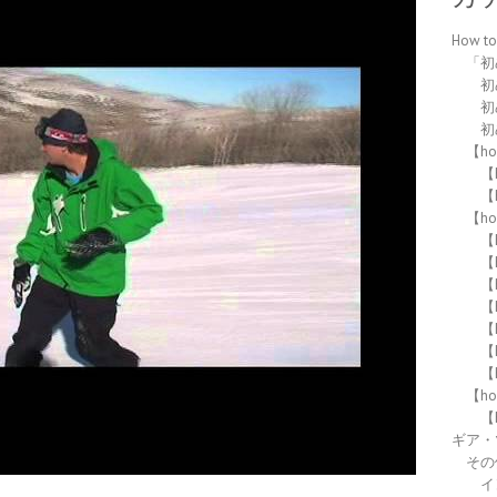
How 
「初
初
初
初
【h
【h
【h
【h
【
【
【
【
【
【
【
【h
【
ギア・
その
イ