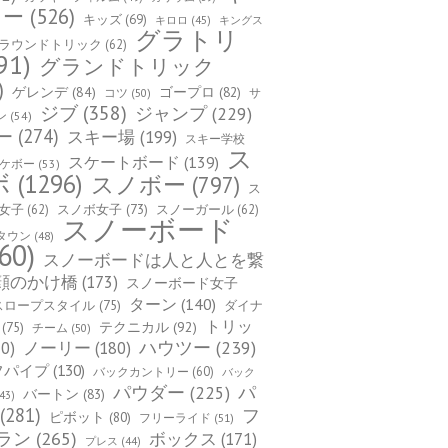
カー
(526)
キッズ
(69)
キロロ
(45)
キングス
グラトリ
ラウンドトリック
(62)
91)
グランドトリック
)
ゲレンデ
(84)
ゴープロ
(82)
コツ
(50)
サ
ジブ
(358)
ジャンプ
(229)
ン
(54)
ー
(274)
スキー場
(199)
スキー学校
ス
スケートボード
(139)
ケボー
(53)
ボ
(1296)
スノボー
(797)
ス
女子
(62)
スノボ女子
(73)
スノーガール
(62)
スノーボード
タウン
(48)
60)
スノーボードは人と人とを繋
顔のかけ橋
(173)
スノーボード女子
ターン
(140)
スロープスタイル
(75)
ダイナ
トリッ
(75)
テクニカル
(92)
チーム
(50)
ハウツー
(239)
0)
ノーリー
(180)
フパイプ
(130)
バックカントリー
(60)
バック
パ
パウダー
(225)
バートン
(83)
43)
(281)
フ
ピボット
(80)
フリーライド
(51)
ラン
(265)
ボックス
(171)
プレス
(44)