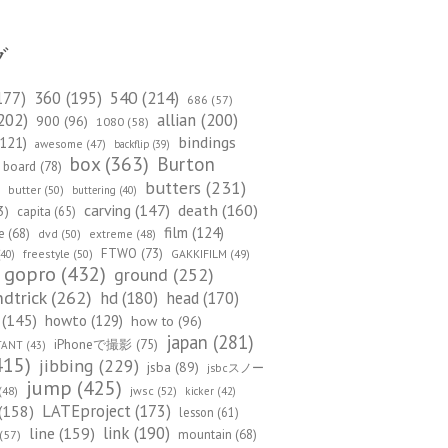
グ
540
(214)
177)
360
(195)
686
(57)
202)
allian
(200)
900
(96)
1080
(58)
bindings
121)
awesome
(47)
backflip
(39)
box
(363)
Burton
board
(78)
)
butters
(231)
butter
(50)
buttering
(40)
death
(160)
carving
(147)
3)
capita
(65)
film
(124)
e
(68)
dvd
(50)
extreme
(48)
FTWO
(73)
freestyle
(50)
GAKKIFILM
(49)
40)
gopro
(432)
ground
(252)
dtrick
(262)
hd
(180)
head
(170)
(145)
howto
(129)
how to
(96)
japan
(281)
iPhoneで撮影
(75)
TANT
(43)
415)
jibbing
(229)
jsba
(89)
jsbcスノー
jump
(425)
(48)
jwsc
(52)
kicker
(42)
(158)
LATEproject
(173)
lesson
(61)
line
(159)
link
(190)
mountain
(68)
(57)