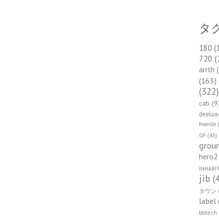
タ
180
(
720
(
arrth
(
(163)
(322
cab
(9
deelux
freeride
(
GF
(43)
groun
hero2
INHABI
jib
(
タウン
label
libtech