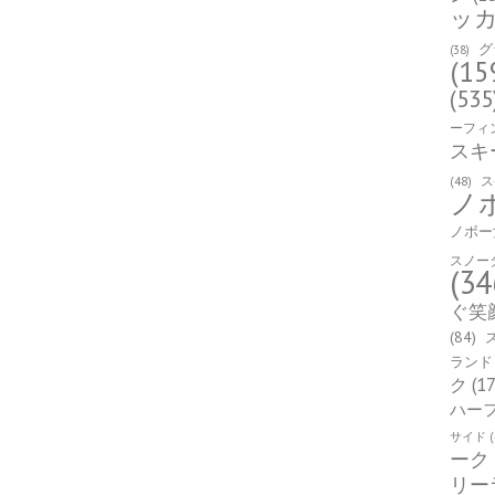
ッ
グ
(38)
(15
(535
ーフィ
スキ
(48)
ス
ノ
ノボー
スノー
(34
ぐ笑
(84)
ランド
ク
(17
ハー
サイド
(
ーク
リー