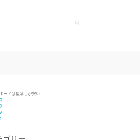
Search
ボードは型落ちが安い
0
9
9
1
テゴリー