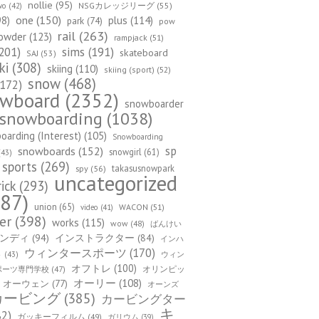
nollie
(95)
NSGカレッジリーグ
(55)
wo
(42)
one
(150)
98)
plus
(114)
park
(74)
pow
rail
(263)
owder
(123)
rampjack
(51)
201)
sims
(191)
skateboard
SAJ
(53)
ki
(308)
skiing
(110)
skiing (sport)
(52)
snow
(468)
172)
owboard
(2352)
snowboarder
snowboarding
(1038)
arding (Interest)
(105)
Snowboarding
sp
snowboards
(152)
snowgirl
(61)
43)
sports
(269)
takasusnowpark
spy
(56)
uncategorized
rick
(293)
87)
union
(65)
WACON
(51)
video
(41)
er
(398)
works
(115)
wow
(48)
ばんけい
ンディ
(94)
インストラクター
(84)
インハ
ウィンタースポーツ
(170)
ウィン
ト
(43)
オフトレ
(100)
オリンピッ
ポーツ専門学校
(47)
オーリー
(108)
オーウェン
(77)
オーンズ
カービング
(385)
カービングター
キ
82)
ガッキーフィルム
(49)
ガリウム
(39)