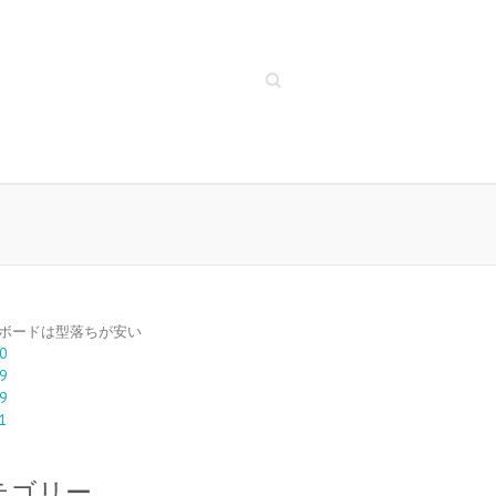
Search
ボードは型落ちが安い
0
9
9
1
テゴリー