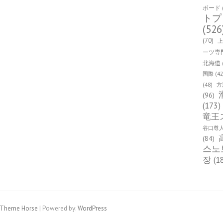
ボード
トプ
(526
(70)
ーツ専
北海道
国際
(42
(48)
方
(96)
(173)
竜王
谷口尊
(84)
스노
장
(1
Theme Horse
| Powered by:
WordPress