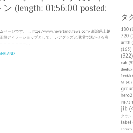
ength: 01:56:00 posted:
タ
180
(
す。 → https://www.neverlandlifews.com/ 新潟県上越
720
(
RTON正規ディラーショップとして、 レアグッズと現場で活かせる商
arrth
(
＝＝＝＝＝＝＝…
(163)
RLAND
(322
cab
(9
deelux
freeride
(
GF
(43)
groun
hero2
INHABI
jib
(
タウン
label
libtech