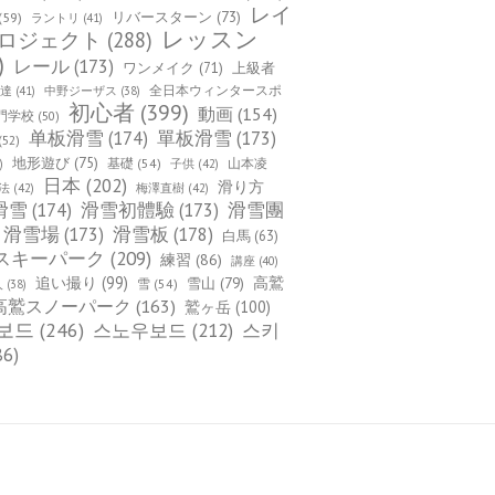
レイ
(59)
リバースターン
(73)
ラントリ
(41)
レッスン
ロジェクト
(288)
)
レール
(173)
ワンメイク
(71)
上級者
全日本ウィンタースポ
上達
(41)
中野ジーザス
(38)
初心者
(399)
動画
(154)
門学校
(50)
单板滑雪
(174)
單板滑雪
(173)
(52)
地形遊び
(75)
基礎
(54)
山本凌
)
子供
(42)
日本
(202)
滑り方
法
(42)
梅澤直樹
(42)
滑雪
(174)
滑雪初體驗
(173)
滑雪團
滑雪場
(173)
滑雪板
(178)
白馬
(63)
スキーパーク
(209)
練習
(86)
講座
(40)
追い撮り
(99)
雪山
(79)
高鷲
雪
(54)
人
(38)
高鷲スノーパーク
(163)
鷲ヶ岳
(100)
보드
(246)
스노우보드
(212)
스키
86)