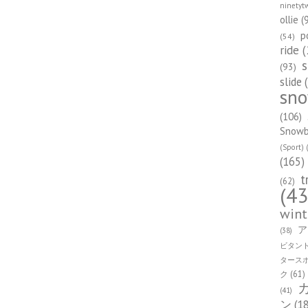
ninetyt
ollie
(
p
(54)
ride
(
s
(93)
slide
(
sn
(106)
Snowbo
(Sport)
(
(165)
t
(62)
(43
wint
ア
(38)
ビタン
タース
ク
(61)
(41)
ン
(1