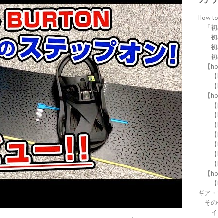
How 
「初
初
初
初
【h
【h
【h
【h
【
【
【
【
【
【
【
【h
【
ギア・
その
イ