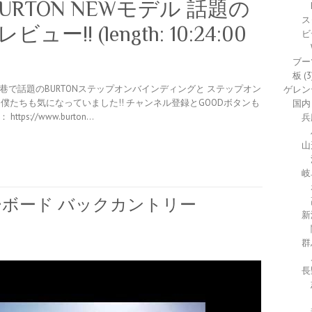
RTON NEWモデル 話題の
ス
!! (length: 10:24:00
ビ
ブー
板
(3
巷で話題のBURTONステップオンバインディングと ステップオン
ゲレン
僕たちも気になっていました!! チャンネル登録とGOODボタンも
国内
tps://www.burton…
兵
山
岐
ボード バックカントリー
新
群
長