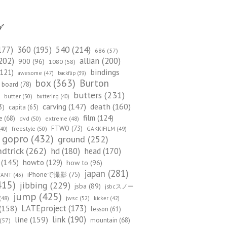
グ
540
(214)
177)
360
(195)
686
(57)
202)
allian
(200)
900
(96)
1080
(58)
bindings
121)
awesome
(47)
backflip
(39)
box
(363)
Burton
board
(78)
)
butters
(231)
butter
(50)
buttering
(40)
death
(160)
carving
(147)
3)
capita
(65)
film
(124)
e
(68)
dvd
(50)
extreme
(48)
FTWO
(73)
freestyle
(50)
GAKKIFILM
(49)
40)
gopro
(432)
ground
(252)
dtrick
(262)
hd
(180)
head
(170)
(145)
howto
(129)
how to
(96)
japan
(281)
iPhoneで撮影
(75)
TANT
(43)
415)
jibbing
(229)
jsba
(89)
jsbcスノー
jump
(425)
(48)
jwsc
(52)
kicker
(42)
(158)
LATEproject
(173)
lesson
(61)
line
(159)
link
(190)
mountain
(68)
(57)