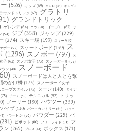
カー
(526)
キッズ
(69)
キロロ
(45)
キングス
グラトリ
ラウンドトリック
(62)
91)
グランドトリック
)
ゲレンデ
(84)
ゴープロ
(82)
コツ
(50)
サ
ジブ
(358)
ジャンプ
(229)
ン
(54)
ー
(274)
スキー場
(199)
スキー学校
ス
スケートボード
(139)
ケボー
(53)
ボ
(1296)
スノボー
(797)
ス
女子
(62)
スノボ女子
(73)
スノーガール
(62)
スノーボード
タウン
(48)
60)
スノーボードは人と人とを繋
顔のかけ橋
(173)
スノーボード女子
ターン
(140)
スロープスタイル
(75)
ダイナ
トリッ
(75)
テクニカル
(92)
チーム
(50)
ハウツー
(239)
0)
ノーリー
(180)
フパイプ
(130)
バックカントリー
(60)
バック
パ
パウダー
(225)
バートン
(83)
43)
(281)
フ
ピボット
(80)
フリーライド
(51)
ラン
(265)
ボックス
(171)
プレス
(44)