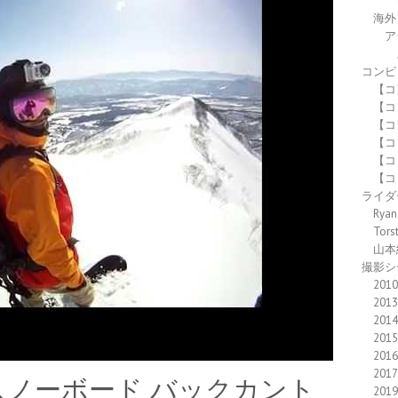
海外
ア
コンピ
【コ
【コ
【コ
【コ
【コ
【コ
ライダ
Ryan
Tors
山本
撮影シ
2010
2013
2014
2015
2016
2017
スノーボード バックカント
2019