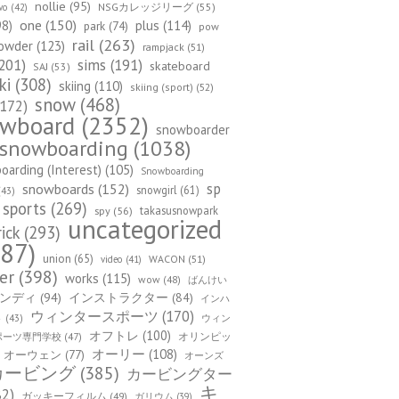
nollie
(95)
NSGカレッジリーグ
(55)
wo
(42)
one
(150)
98)
plus
(114)
park
(74)
pow
rail
(263)
owder
(123)
rampjack
(51)
201)
sims
(191)
skateboard
SAJ
(53)
ki
(308)
skiing
(110)
skiing (sport)
(52)
snow
(468)
172)
owboard
(2352)
snowboarder
snowboarding
(1038)
arding (Interest)
(105)
Snowboarding
sp
snowboards
(152)
snowgirl
(61)
43)
sports
(269)
takasusnowpark
spy
(56)
uncategorized
rick
(293)
87)
union
(65)
WACON
(51)
video
(41)
er
(398)
works
(115)
wow
(48)
ばんけい
ンディ
(94)
インストラクター
(84)
インハ
ウィンタースポーツ
(170)
ウィン
ト
(43)
オフトレ
(100)
オリンピッ
ポーツ専門学校
(47)
オーリー
(108)
オーウェン
(77)
オーンズ
カービング
(385)
カービングター
キ
82)
ガッキーフィルム
(49)
ガリウム
(39)