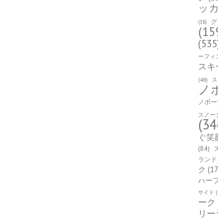
ッ
グ
(38)
(15
(535
ーフィ
スキ
(48)
ス
ノ
ノボー
スノー
(34
ぐ笑
(84)
ランド
ク
(17
ハー
サイド
(
ーク
リー