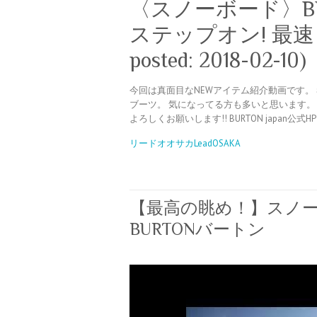
〈スノーボード〉BU
ステップオン! 最速レビュー
posted: 2018-02-10)
今回は真面目なNEWアイテム紹介動画です。 
ブーツ。 気になってる方も多いと思います。 
よろしくお願いします!! BURTON japan公式HP： ht
リードオオサカLeadOSAKA
【最高の眺め！】スノー
BURTONバートン