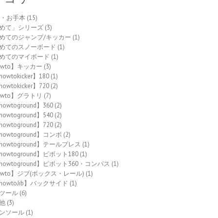
to・お手本
(15)
めて」シリーズ
(3)
めてのジャンプ/キッカー
(1)
めてのスノーボード
(1)
めてのマイボード
(1)
owto】キッカー
(3)
owtokicker】180
(1)
owtokicker】720
(2)
owto】グラトリ
(7)
howtoground】360
(2)
howtoground】540
(2)
howtoground】720
(2)
howtoground】コンボ
(2)
howtoground】テールプレス
(1)
howtoground】ピボット180
(1)
howtoground】ピボット360・コンパス
(1)
owto】ジブ(ボックス・レール)
(1)
howtoJib】バックサイド
(1)
ツール
(6)
他
(3)
ンソール
(1)