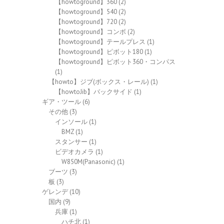
【howtoground】360
(2)
【howtoground】540
(2)
【howtoground】720
(2)
【howtoground】コンボ
(2)
【howtoground】テールプレス
(1)
【howtoground】ピボット180
(1)
【howtoground】ピボット360・コンパス
(1)
【howto】ジブ(ボックス・レール)
(1)
【howtoJib】バックサイド
(1)
ギア・ツール
(6)
その他
(3)
インソール
(1)
BMZ
(1)
スタンサー
(1)
ビデオカメラ
(1)
W850M(Panasonic)
(1)
ブーツ
(3)
板
(3)
ゲレンデ
(10)
国内
(9)
兵庫
(1)
ハチ北
(1)