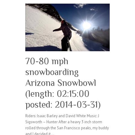
70-80 mph
snowboarding
Arizona Snowbowl
(length: 02:15:00
posted: 2014-03-31)
Riders: Isaac Barley and David White Music: J
Sigsworth – Hunter After a heavy 3 inch storm
rolled through the San Francisco peaks, my buddy
and I decided it…