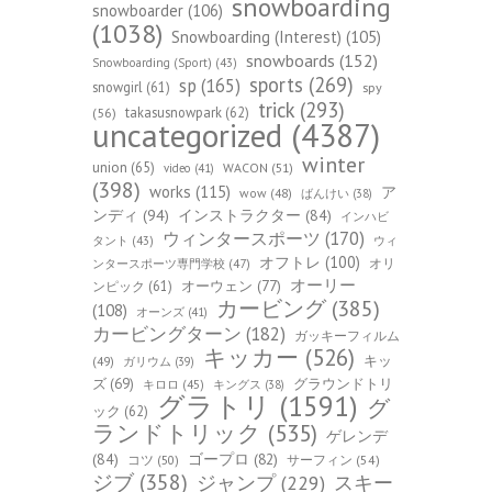
snowboarding
snowboarder
(106)
(1038)
Snowboarding (Interest)
(105)
snowboards
(152)
Snowboarding (Sport)
(43)
sports
(269)
sp
(165)
snowgirl
(61)
spy
trick
(293)
takasusnowpark
(62)
(56)
uncategorized
(4387)
winter
union
(65)
WACON
(51)
video
(41)
(398)
works
(115)
ア
wow
(48)
ばんけい
(38)
ンディ
(94)
インストラクター
(84)
インハビ
ウィンタースポーツ
(170)
ウィ
タント
(43)
オフトレ
(100)
オリ
ンタースポーツ専門学校
(47)
オーリー
オーウェン
(77)
ンピック
(61)
カービング
(385)
(108)
オーンズ
(41)
カービングターン
(182)
ガッキーフィルム
キッカー
(526)
キッ
(49)
ガリウム
(39)
ズ
(69)
グラウンドトリ
キロロ
(45)
キングス
(38)
グラトリ
(1591)
グ
ック
(62)
ランドトリック
(535)
ゲレンデ
(84)
ゴープロ
(82)
コツ
(50)
サーフィン
(54)
ジブ
(358)
スキー
ジャンプ
(229)