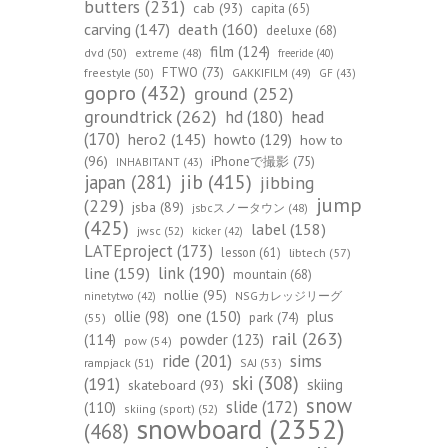
butters
(231)
cab
(93)
capita
(65)
death
(160)
carving
(147)
deeluxe
(68)
film
(124)
dvd
(50)
extreme
(48)
freeride
(40)
FTWO
(73)
freestyle
(50)
GAKKIFILM
(49)
GF
(43)
gopro
(432)
ground
(252)
groundtrick
(262)
hd
(180)
head
(170)
hero2
(145)
howto
(129)
how to
(96)
iPhoneで撮影
(75)
INHABITANT
(43)
jib
(415)
japan
(281)
jibbing
jump
(229)
jsba
(89)
jsbcスノータウン
(48)
(425)
label
(158)
jwsc
(52)
kicker
(42)
LATEproject
(173)
lesson
(61)
libtech
(57)
line
(159)
link
(190)
mountain
(68)
nollie
(95)
NSGカレッジリーグ
ninetytwo
(42)
one
(150)
ollie
(98)
plus
park
(74)
(55)
rail
(263)
(114)
powder
(123)
pow
(54)
ride
(201)
sims
rampjack
(51)
SAJ
(53)
ski
(308)
(191)
skiing
skateboard
(93)
snow
slide
(172)
(110)
skiing (sport)
(52)
snowboard
(2352)
(468)