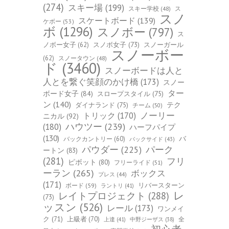
(274)
スキー場
(199)
スキー学校
(48)
ス
スノ
スケートボード
(139)
ケボー
(53)
ボ
(1296)
スノボー
(797)
ス
ノボー女子
(62)
スノボ女子
(73)
スノーガール
スノーボー
(62)
スノータウン
(48)
ド
(3460)
スノーボードは人と
人とを繋ぐ笑顔のかけ橋
(173)
スノー
ター
ボード女子
(84)
スロープスタイル
(75)
ン
(140)
ダイナランド
(75)
テク
チーム
(50)
トリック
(170)
ノーリー
ニカル
(92)
ハウツー
(239)
(180)
ハーフパイプ
(130)
バ
バックカントリー
(60)
バックサイド
(43)
パーク
パウダー
(225)
ートン
(83)
(281)
フリ
ピボット
(80)
フリーライド
(51)
ーラン
(265)
ボックス
プレス
(44)
(171)
ボード
(59)
リバースターン
ラントリ
(41)
レ
レイトプロジェクト
(288)
(73)
ッスン
(526)
レール
(173)
ワンメイ
ク
(71)
上級者
(70)
全
上達
(41)
中野ジーザス
(38)