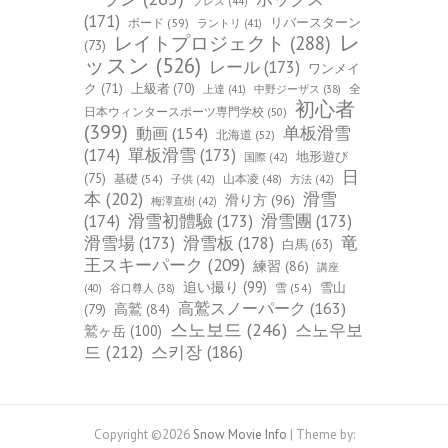
プレス
(44)
(171)
ボード
(59)
リバースターン
ラントリ
(41)
レ
レイトプロジェクト
(288)
(73)
ッスン
(526)
レール
(173)
ワンメイ
ク
(71)
上級者
(70)
全
上達
(41)
中野ジーザス
(38)
初心者
日本ウィンタースポーツ専門学校
(50)
(399)
单板滑雪
動画
(154)
北海道
(52)
(174)
單板滑雪
(173)
地形遊び
国際
(42)
日
(75)
基礎
(54)
山本凌
(48)
子供
(42)
方法
(42)
本
(202)
滑雪
滑り方
(96)
梅澤直樹
(42)
(174)
滑雪初體驗
(173)
滑雪團
(173)
竜
滑雪場
(173)
滑雪板
(178)
白馬
(63)
王スキーパーク
(209)
練習
(86)
講座
追い撮り
(99)
雪山
雪
(54)
(40)
谷口尊人
(38)
高鷲スノーパーク
(163)
(79)
高鷲
(84)
스노보드
(246)
스노우보
鷲ヶ岳
(100)
드
(212)
스키장
(186)
Copyright ©2026
Snow Movie Info
| Theme by: