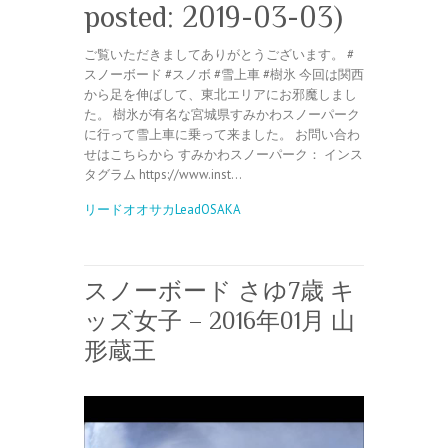
posted: 2019-03-03)
ご覧いただきましてありがとうございます。 #
スノーボード #スノボ #雪上車 #樹氷 今回は関西
から足を伸ばして、東北エリアにお邪魔しまし
た。 樹氷が有名な宮城県すみかわスノーパーク
に行って雪上車に乗って来ました。 お問い合わ
せはこちらから すみかわスノーパーク： インス
タグラム https://www.inst…
リードオオサカLeadOSAKA
スノーボード さゆ7歳 キ
ッズ女子 – 2016年01月 山
形蔵王