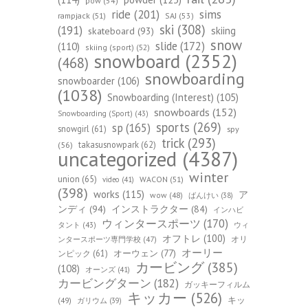
pow
(54)
ride
(201)
sims
rampjack
(51)
SAJ
(53)
ski
(308)
(191)
skiing
skateboard
(93)
snow
slide
(172)
(110)
skiing (sport)
(52)
snowboard
(2352)
(468)
snowboarding
snowboarder
(106)
(1038)
Snowboarding (Interest)
(105)
snowboards
(152)
Snowboarding (Sport)
(43)
sports
(269)
sp
(165)
snowgirl
(61)
spy
trick
(293)
takasusnowpark
(62)
(56)
uncategorized
(4387)
winter
union
(65)
WACON
(51)
video
(41)
(398)
works
(115)
ア
wow
(48)
ばんけい
(38)
ンディ
(94)
インストラクター
(84)
インハビ
ウィンタースポーツ
(170)
ウィ
タント
(43)
オフトレ
(100)
オリ
ンタースポーツ専門学校
(47)
オーリー
オーウェン
(77)
ンピック
(61)
カービング
(385)
(108)
オーンズ
(41)
カービングターン
(182)
ガッキーフィルム
キッカー
(526)
キッ
(49)
ガリウム
(39)