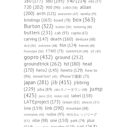
540
(214)
180
(177)
360
(195)
686
(57)
720
(202)
allian
900
(96)
1080
(58)
(200)
arrth
(121)
awesome
(47)
backflip
(39)
box
(363)
bindings
(163)
board
(78)
Burton
(322)
butter
(50)
buttering
(40)
butters
(231)
cab
(93)
capita
(65)
death
(160)
carving
(147)
deeluxe
(68)
film
(124)
dvd
(50)
extreme
(48)
freeride
(40)
FTWO
(73)
freestyle
(50)
GAKKIFILM
(49)
GF
(43)
gopro
(432)
ground
(252)
groundtrick
(262)
hd
(180)
head
(170)
hero2
(145)
howto
(129)
how to
(96)
iPhoneで撮影
(75)
INHABITANT
(43)
jib
(415)
japan
(281)
jibbing
jump
(229)
jsba
(89)
jsbcスノータウン
(48)
(425)
label
(158)
jwsc
(52)
kicker
(42)
LATEproject
(173)
lesson
(61)
libtech
(57)
line
(159)
link
(190)
mountain
(68)
nollie
(95)
NSGカレッジリーグ
ninetytwo
(42)
one
(150)
ollie
(98)
plus
park
(74)
(55)
rail
(263)
(114)
powder
(123)