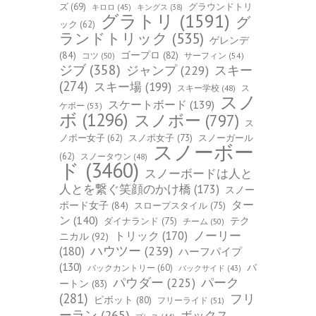
ズ
(69)
グラウンドトリ
キロロ
(45)
キングス
(38)
グラトリ
(1591)
グ
ック
(62)
ランドトリック
(535)
ゲレンデ
(84)
ゴープロ
(82)
コツ
(50)
サーフィン
(54)
ジブ
(358)
スキー
ジャンプ
(229)
(274)
スキー場
(199)
スキー学校
(48)
ス
スノ
スケートボード
(139)
ケボー
(53)
ボ
(1296)
スノボー
(797)
ス
ノボー女子
(62)
スノボ女子
(73)
スノーガール
スノーボー
(62)
スノータウン
(48)
ド
(3460)
スノーボードは人と
人とを繋ぐ笑顔のかけ橋
(173)
スノー
ター
ボード女子
(84)
スロープスタイル
(75)
ン
(140)
ダイナランド
(75)
テク
チーム
(50)
トリック
(170)
ノーリー
ニカル
(92)
ハウツー
(239)
(180)
ハーフパイプ
(130)
バ
バックカントリー
(60)
バックサイド
(43)
パーク
パウダー
(225)
ートン
(83)
(281)
フリ
ピボット
(80)
フリーライド
(51)
ーラン
(265)
ボックス