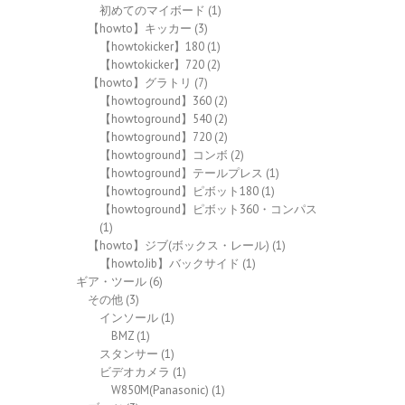
初めてのマイボード
(1)
【howto】キッカー
(3)
【howtokicker】180
(1)
【howtokicker】720
(2)
【howto】グラトリ
(7)
【howtoground】360
(2)
【howtoground】540
(2)
【howtoground】720
(2)
【howtoground】コンボ
(2)
【howtoground】テールプレス
(1)
【howtoground】ピボット180
(1)
【howtoground】ピボット360・コンパス
(1)
【howto】ジブ(ボックス・レール)
(1)
【howtoJib】バックサイド
(1)
ギア・ツール
(6)
その他
(3)
インソール
(1)
BMZ
(1)
スタンサー
(1)
ビデオカメラ
(1)
W850M(Panasonic)
(1)