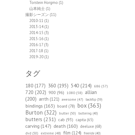
Torstein Horgmo
(1)
山本純士
(1)
撮影シーズン
(11)
2010-11
(1)
2013-14
(1)
2014-15
(3)
2015-16
(1)
2016-17
(3)
2017-18
(1)
2019-20
(1)
タグ
540
(214)
180
(177)
360
(195)
686
(57)
720
(202)
allian
900
(96)
1080
(58)
(200)
arrth
(121)
awesome
(47)
backflip
(39)
box
(363)
bindings
(163)
board
(78)
Burton
(322)
butter
(50)
buttering
(40)
butters
(231)
cab
(93)
capita
(65)
death
(160)
carving
(147)
deeluxe
(68)
film
(124)
dvd
(50)
extreme
(48)
freeride
(40)