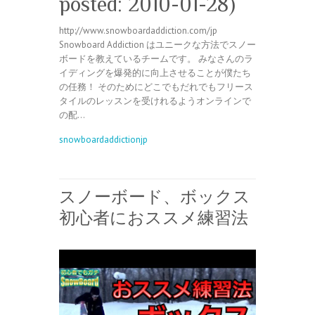
posted: 2010-01-28)
http://www.snowboardaddiction.com/jp
Snowboard Addiction はユニークな方法でスノー
ボードを教えているチームです。 みなさんのラ
イディングを爆発的に向上させることが僕たち
の任務！ そのためにどこでもだれでもフリース
タイルのレッスンを受けれるようオンラインで
の配…
snowboardaddictionjp
スノーボード、ボックス
初心者におススメ練習法