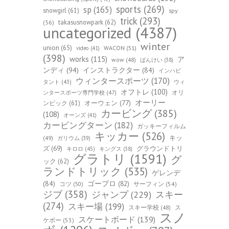
sports
(269)
sp
(165)
snowgirl
(61)
spy
trick
(293)
takasusnowpark
(62)
(56)
uncategorized
(4387)
winter
union
(65)
WACON
(51)
video
(41)
(398)
works
(115)
ア
wow
(48)
ばんけい
(38)
ンディ
(94)
インストラクター
(84)
インハビ
ウィンタースポーツ
(170)
ウィ
タント
(43)
オフトレ
(100)
オリ
ンタースポーツ専門学校
(47)
オーリー
オーウェン
(77)
ンピック
(61)
カービング
(385)
(108)
オーンズ
(41)
カービングターン
(182)
ガッキーフィルム
キッカー
(526)
キッ
(49)
ガリウム
(39)
ズ
(69)
グラウンドトリ
キロロ
(45)
キングス
(38)
グラトリ
(1591)
グ
ック
(62)
ランドトリック
(535)
ゲレンデ
(84)
ゴープロ
(82)
コツ
(50)
サーフィン
(54)
ジブ
(358)
スキー
ジャンプ
(229)
(274)
スキー場
(199)
スキー学校
(48)
ス
スノ
スケートボード
(139)
ケボー
(53)