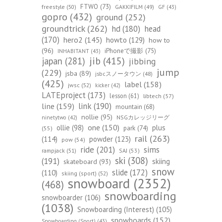
FTWO
(73)
freestyle
(50)
GAKKIFILM
(49)
GF
(43)
gopro
(432)
ground
(252)
groundtrick
(262)
hd
(180)
head
(170)
hero2
(145)
howto
(129)
how to
(96)
iPhoneで撮影
(75)
INHABITANT
(43)
jib
(415)
japan
(281)
jibbing
jump
(229)
jsba
(89)
jsbcスノータウン
(48)
(425)
label
(158)
jwsc
(52)
kicker
(42)
LATEproject
(173)
lesson
(61)
libtech
(57)
line
(159)
link
(190)
mountain
(68)
nollie
(95)
NSGカレッジリーグ
ninetytwo
(42)
one
(150)
ollie
(98)
plus
park
(74)
(55)
rail
(263)
(114)
powder
(123)
pow
(54)
ride
(201)
sims
rampjack
(51)
SAJ
(53)
ski
(308)
(191)
skiing
skateboard
(93)
snow
slide
(172)
(110)
skiing (sport)
(52)
snowboard
(2352)
(468)
snowboarding
snowboarder
(106)
(1038)
Snowboarding (Interest)
(105)
snowboards
(152)
Snowboarding (Sport)
(43)