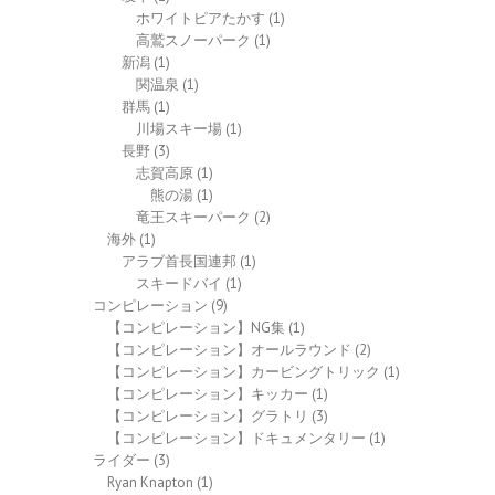
ホワイトピアたかす
(1)
高鷲スノーパーク
(1)
新潟
(1)
関温泉
(1)
群馬
(1)
川場スキー場
(1)
長野
(3)
志賀高原
(1)
熊の湯
(1)
竜王スキーパーク
(2)
海外
(1)
アラブ首長国連邦
(1)
スキードバイ
(1)
コンピレーション
(9)
【コンピレーション】NG集
(1)
【コンピレーション】オールラウンド
(2)
【コンピレーション】カービングトリック
(1)
【コンピレーション】キッカー
(1)
【コンピレーション】グラトリ
(3)
【コンピレーション】ドキュメンタリー
(1)
ライダー
(3)
Ryan Knapton
(1)