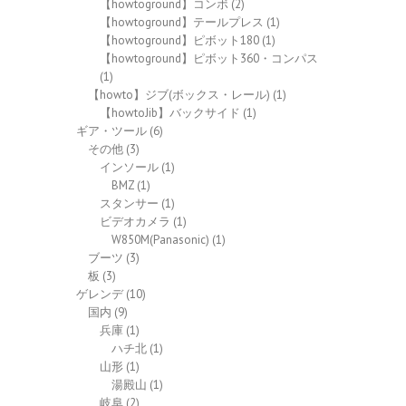
【howtoground】コンボ
(2)
【howtoground】テールプレス
(1)
【howtoground】ピボット180
(1)
【howtoground】ピボット360・コンパス
(1)
【howto】ジブ(ボックス・レール)
(1)
【howtoJib】バックサイド
(1)
ギア・ツール
(6)
その他
(3)
インソール
(1)
BMZ
(1)
スタンサー
(1)
ビデオカメラ
(1)
W850M(Panasonic)
(1)
ブーツ
(3)
板
(3)
ゲレンデ
(10)
国内
(9)
兵庫
(1)
ハチ北
(1)
山形
(1)
湯殿山
(1)
岐阜
(2)