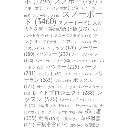
ボ
(1296)
スノボー
(797)
ス
ノボー女子
(62)
スノボ女子
(73)
スノーガール
スノーボー
(62)
スノータウン
(48)
ド
(3460)
スノーボードは人と
人とを繋ぐ笑顔のかけ橋
(173)
スノー
ター
ボード女子
(84)
スロープスタイル
(75)
ン
(140)
ダイナランド
(75)
テク
チーム
(50)
トリック
(170)
ノーリー
ニカル
(92)
ハウツー
(239)
(180)
ハーフパイプ
(130)
バ
バックカントリー
(60)
バックサイド
(43)
パーク
パウダー
(225)
ートン
(83)
(281)
フリ
ピボット
(80)
フリーライド
(51)
ーラン
(265)
ボックス
プレス
(44)
(171)
ボード
(59)
リバースターン
ラントリ
(41)
レ
レイトプロジェクト
(288)
(73)
ッスン
(526)
レール
(173)
ワンメイ
ク
(71)
上級者
(70)
全
上達
(41)
中野ジーザス
(38)
初心者
日本ウィンタースポーツ専門学校
(50)
(399)
单板滑雪
動画
(154)
北海道
(52)
(174)
單板滑雪
(173)
地形遊び
国際
(42)