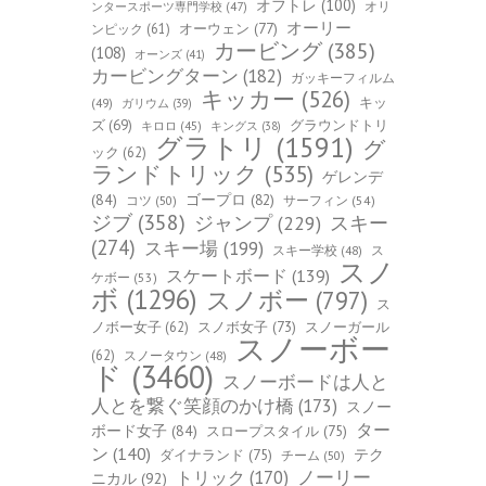
オフトレ
(100)
オリ
ンタースポーツ専門学校
(47)
オーリー
オーウェン
(77)
ンピック
(61)
カービング
(385)
(108)
オーンズ
(41)
カービングターン
(182)
ガッキーフィルム
キッカー
(526)
キッ
(49)
ガリウム
(39)
ズ
(69)
グラウンドトリ
キロロ
(45)
キングス
(38)
グラトリ
(1591)
グ
ック
(62)
ランドトリック
(535)
ゲレンデ
(84)
ゴープロ
(82)
コツ
(50)
サーフィン
(54)
ジブ
(358)
スキー
ジャンプ
(229)
(274)
スキー場
(199)
スキー学校
(48)
ス
スノ
スケートボード
(139)
ケボー
(53)
ボ
(1296)
スノボー
(797)
ス
ノボー女子
(62)
スノボ女子
(73)
スノーガール
スノーボー
(62)
スノータウン
(48)
ド
(3460)
スノーボードは人と
人とを繋ぐ笑顔のかけ橋
(173)
スノー
ター
ボード女子
(84)
スロープスタイル
(75)
ン
(140)
ダイナランド
(75)
テク
チーム
(50)
トリック
(170)
ノーリー
ニカル
(92)