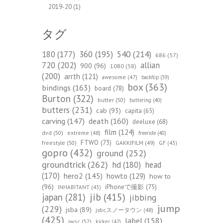
2019-20
(1)
タグ
540
(214)
180
(177)
360
(195)
686
(57)
720
(202)
allian
900
(96)
1080
(58)
(200)
arrth
(121)
awesome
(47)
backflip
(39)
box
(363)
bindings
(163)
board
(78)
Burton
(322)
butter
(50)
buttering
(40)
butters
(231)
cab
(93)
capita
(65)
death
(160)
carving
(147)
deeluxe
(68)
film
(124)
dvd
(50)
extreme
(48)
freeride
(40)
FTWO
(73)
freestyle
(50)
GAKKIFILM
(49)
GF
(43)
gopro
(432)
ground
(252)
groundtrick
(262)
hd
(180)
head
(170)
hero2
(145)
howto
(129)
how to
(96)
iPhoneで撮影
(75)
INHABITANT
(43)
jib
(415)
japan
(281)
jibbing
jump
(229)
jsba
(89)
jsbcスノータウン
(48)
(425)
label
(158)
jwsc
(52)
kicker
(42)