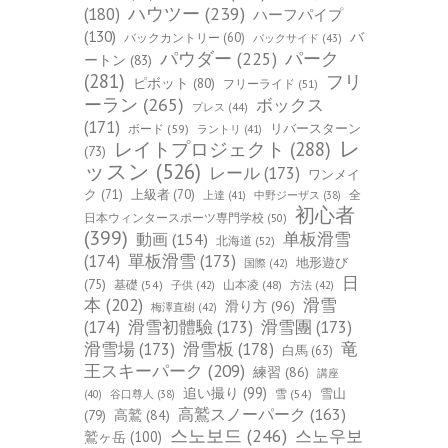
ハウツー
(239)
(180)
ハーフパイプ
(130)
バ
バックカントリー
(60)
バックサイド
(43)
パーク
パウダー
(225)
ートン
(83)
(281)
フリ
ピボット
(80)
フリーライド
(51)
ーラン
(265)
ボックス
プレス
(44)
(171)
ボード
(59)
リバースターン
ラントリ
(41)
レ
レイトプロジェクト
(288)
(73)
ッスン
(526)
レール
(173)
ワンメイ
ク
(71)
上級者
(70)
全
上達
(41)
中野ジーザス
(38)
初心者
日本ウィンタースポーツ専門学校
(50)
(399)
单板滑雪
動画
(154)
北海道
(52)
(174)
單板滑雪
(173)
地形遊び
国際
(42)
日
(75)
基礎
(54)
山本凌
(48)
子供
(42)
方法
(42)
本
(202)
滑雪
滑り方
(96)
梅澤直樹
(42)
(174)
滑雪初體驗
(173)
滑雪團
(173)
竜
滑雪場
(173)
滑雪板
(178)
白馬
(63)
王スキーパーク
(209)
練習
(86)
講座
追い撮り
(99)
雪山
雪
(54)
(40)
谷口尊人
(38)
高鷲スノーパーク
(163)
(79)
高鷲
(84)
스노보드
(246)
스노우보
鷲ヶ岳
(100)