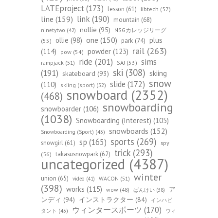
LATEproject
(173)
lesson
(61)
libtech
(57)
line
(159)
link
(190)
mountain
(68)
nollie
(95)
NSGカレッジリーグ
ninetytwo
(42)
one
(150)
ollie
(98)
plus
park
(74)
(55)
rail
(263)
(114)
powder
(123)
pow
(54)
ride
(201)
sims
rampjack
(51)
SAJ
(53)
ski
(308)
(191)
skiing
skateboard
(93)
snow
slide
(172)
(110)
skiing (sport)
(52)
snowboard
(2352)
(468)
snowboarding
snowboarder
(106)
(1038)
Snowboarding (Interest)
(105)
snowboards
(152)
Snowboarding (Sport)
(43)
sports
(269)
sp
(165)
snowgirl
(61)
spy
trick
(293)
takasusnowpark
(62)
(56)
uncategorized
(4387)
winter
union
(65)
WACON
(51)
video
(41)
(398)
works
(115)
ア
wow
(48)
ばんけい
(38)
ンディ
(94)
インストラクター
(84)
インハビ
ウィンタースポーツ
(170)
ウィ
タント
(43)