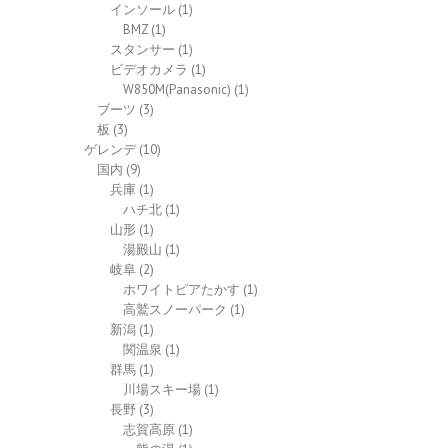
インソール
(1)
BMZ
(1)
スタンサー
(1)
ビデオカメラ
(1)
W850M(Panasonic)
(1)
ブーツ
(3)
板
(3)
ゲレンデ
(10)
国内
(9)
兵庫
(1)
ハチ北
(1)
山形
(1)
湯殿山
(1)
岐阜
(2)
ホワイトピアたかす
(1)
高鷲スノーパーク
(1)
新潟
(1)
関温泉
(1)
群馬
(1)
川場スキー場
(1)
長野
(3)
志賀高原
(1)